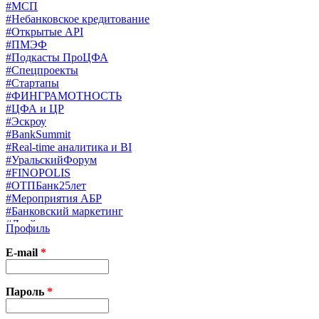
#МСП
#Небанковское кредитование
#Открытые API
#ПМЭФ
#Подкасты ПроЦФА
#Спецпроекты
#Стартапы
#ФИНГРАМОТНОСТЬ
#ЦФА и ЦР
#Эскроу
#BankSummit
#Real-time аналитика и BI
#УральскийФорум
#FINOPOLIS
#ОТПБанк25лет
#Мероприятия АБР
#Банковский маркетинг
#Драйверы страхования
Профиль
#Финконгресс ЦБ
#PB&WM
E-mail
*
#UX/CX
#Экосистемы
X
Пароль
*