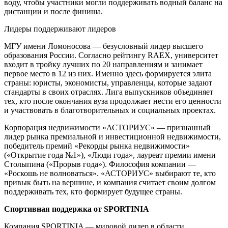
воду, чтобы участники могли поддерживать водный баланс на
дистанции и после финиша.
Лидеры поддерживают лидеров
МГУ имени Ломоносова — безусловный лидер высшего
образования России. Согласно рейтингу RAEX, университет
входит в тройку лучших по 20 направлениям и занимает
первое место в 12 из них. Именно здесь формируется элита
страны: юристы, экономисты, управленцы, которые задают
стандарты в своих отраслях. Лига выпускников объединяет
тех, кто после окончания вуза продолжает нести его ценности
и участвовать в благотворительных и социальных проектах.
Корпорация недвижимости «АСТОРИУС» — признанный
лидер рынка премиальной и инвестиционной недвижимости,
победитель премий «Рекорды рынка недвижимости»
(«Открытие года №1»), «Люди года», лауреат премии имени
Столыпина («Прорыв года»). Философия компании —
«Роскошь не волноваться». «АСТОРИУС» выбирают те, кто
привык быть на вершине, и компания считает своим долгом
поддерживать тех, кто формирует будущее страны.
Спортивная поддержка от SPORTINIA
Компания SPORTINIA — мировой лидер в области