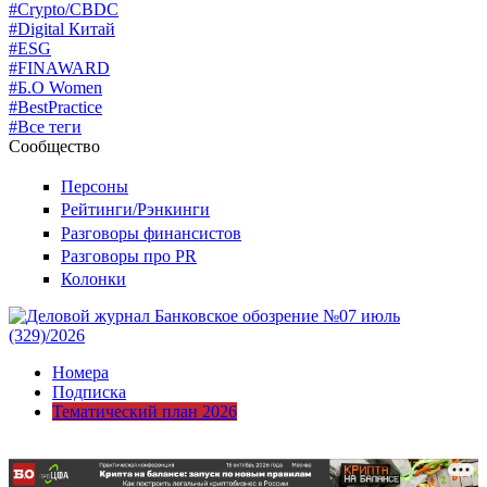
#Crypto/CBDC
#Digital Китай
#ESG
#FINAWARD
#Б.О Women
#BestPractice
#Все теги
Сообщество
Персоны
Рейтинги/Рэнкинги
Разговоры финансистов
Разговоры про PR
Колонки
Номера
Подписка
Тематический план 2026