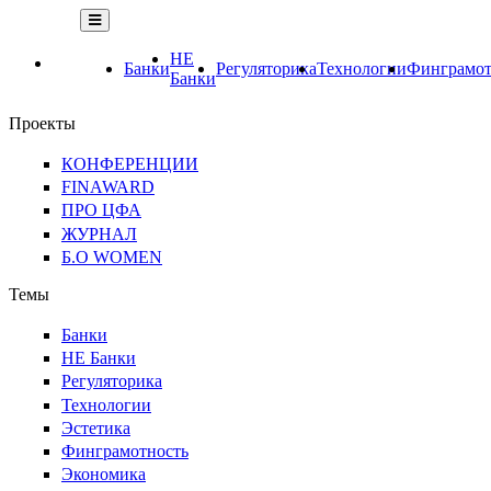
НЕ
Банки
Регуляторика
Технологии
Финграмот
Банки
Проекты
КОНФЕРЕНЦИИ
FINAWARD
ПРО ЦФА
ЖУРНАЛ
Б.О WOMEN
Темы
Банки
НЕ Банки
Регуляторика
Технологии
Эстетика
Финграмотность
Экономика