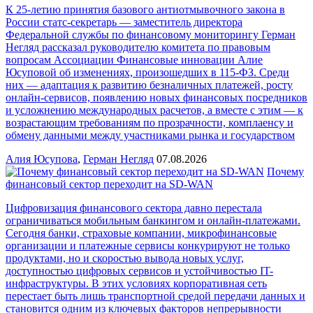
К 25-летию принятия базового антиотмывочного закона в
России статс-секретарь — заместитель директора
Федеральной службы по финансовому мониторингу Герман
Негляд рассказал руководителю комитета по правовым
вопросам Ассоциации Финансовые инновации Алие
Юсуповой об изменениях, произошедших в 115-ФЗ. Среди
них — адаптация к развитию безналичных платежей, росту
онлайн-сервисов, появлению новых финансовых посредников
и усложнению международных расчетов, а вместе с этим — к
возрастающим требованиям по прозрачности, комплаенсу и
обмену данными между участниками рынка и государством
Алия Юсупова
,
Герман Негляд
07.08.2026
Почему
финансовый сектор переходит на SD-WAN
Цифровизация финансового сектора давно перестала
ограничиваться мобильным банкингом и онлайн-платежами.
Сегодня банки, страховые компании, микрофинансовые
организации и платежные сервисы конкурируют не только
продуктами, но и скоростью вывода новых услуг,
доступностью цифровых сервисов и устойчивостью IT-
инфраструктуры. В этих условиях корпоративная сеть
перестает быть лишь транспортной средой передачи данных и
становится одним из ключевых факторов непрерывности