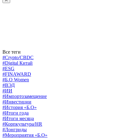
Все теги
#Crypto/CBDC
#Digital Китай
#ESG
#FINAWARD
#Б.О Women
#ВЭД
#ИИ
#Импортозамещение
#Инвестиции
#История «Б.О»
#Итоги года
#Итоги месяца
#Корпкультура/HR
#Лонгриды
#Мероприятия «Б.О»