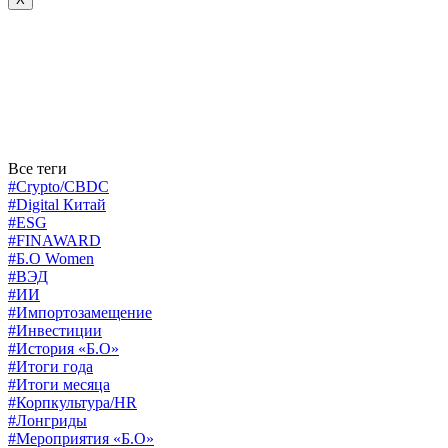
Все теги
#Crypto/CBDC
#Digital Китай
#ESG
#FINAWARD
#Б.О Women
#ВЭД
#ИИ
#Импортозамещение
#Инвестиции
#История «Б.О»
#Итоги года
#Итоги месяца
#Корпкультура/HR
#Лонгриды
#Мероприятия «Б.О»