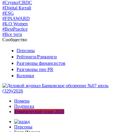
#Crypto/CBDC
#Digital Китай
#ESG
#FINAWARD
#Б.О Women
#BestPractice
#Все теги
Сообщество
Персоны
Рейтинги/Рэнкинги
Разговоры финансистов
Разговоры про PR
Колонки
Номера
Подписка
Тематический план 2026
Персоны