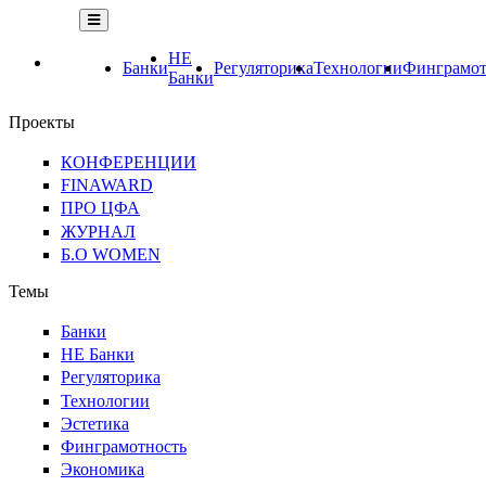
НЕ
Банки
Регуляторика
Технологии
Финграмот
Банки
Проекты
КОНФЕРЕНЦИИ
FINAWARD
ПРО ЦФА
ЖУРНАЛ
Б.О WOMEN
Темы
Банки
НЕ Банки
Регуляторика
Технологии
Эстетика
Финграмотность
Экономика