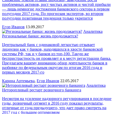
проблемных активов, рост чистых активов и чистой прибыли
— лишь немногие достижения банковского сектора в первом
полугодии 2017 года. По прогнозам экспертов, во втором
полугодии позитивная тенденция только укрепится
Егор Иванов
13.09.2017
Аналитика
Региональные банки: жизнь продолжается?
Центральный банк с одинаковой легкостью отзывает
лицензии как у банков, находящихся в хвосте банковской
системы РФ, так и у банков из топ-100. Такую же
беспристрастность он проявляет и к месту регистрации банка.
Предлагаем вашему вниманию обзор деятельности банков в
разбивке по федеральным округам по итогам 2016 года и
первых месяцев 2017-го
Карина Артемьева
,
Егор Иванов
22.05.2017
Аналитика
Неторопливый рестарт розничного банкинга
Несмотря на усиление надзорного регулирования в последние
годы, розничный сегмент в 2016 году показал результаты,
отличные от года предыдущего, что дает право смотреть на
2017 год с большим оптимизмом