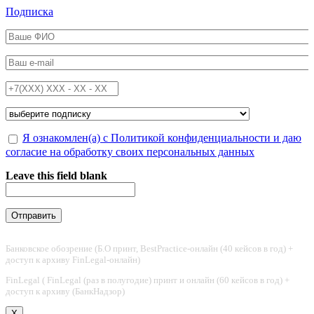
Перейти к основному содержанию
Подписка
ФИО
*
Email
*
Телефон
*
Подписка на
*
Обработка персональных данных
Я ознакомлен(а) с Политикой конфиденциальности и даю
*
согласие на обработку своих персональных данных
Leave this field blank
Банковское обозрение (Б.О принт, BestPractice-онлайн (40 кейсов в год) +
доступ к архиву FinLegal-онлайн)
FinLegal ( FinLegal (раз в полугодие) принт и онлайн (60 кейсов в год) +
доступ к архиву (БанкНадзор)
X