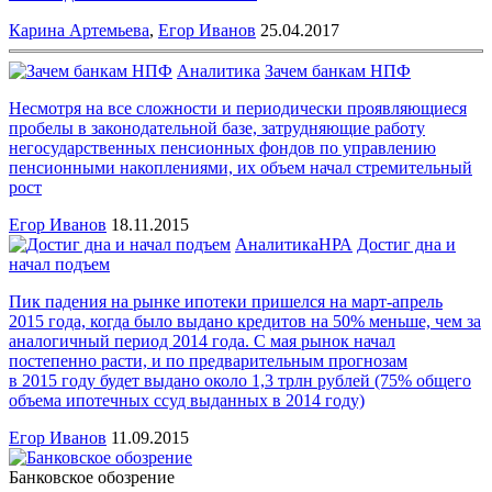
Карина Артемьева
,
Егор Иванов
25.04.2017
Аналитика
Зачем банкам НПФ
Несмотря на все сложности и периодически проявляющиеся
пробелы в законодательной базе, затрудняющие работу
негосударственных пенсионных фондов по управлению
пенсионными накоплениями, их объем начал стремительный
рост
Егор Иванов
18.11.2015
Аналитика
НРА
Достиг дна и
начал подъем
Пик падения на рынке ипотеки пришелся на март-апрель
2015 года, когда было выдано кредитов на 50% меньше, чем за
аналогичный период 2014 года. С мая рынок начал
постепенно расти, и по предварительным прогнозам
в 2015 году будет выдано около 1,3 трлн рублей (75% общего
объема ипотечных ссуд выданных в 2014 году)
Егор Иванов
11.09.2015
Банковское обозрение