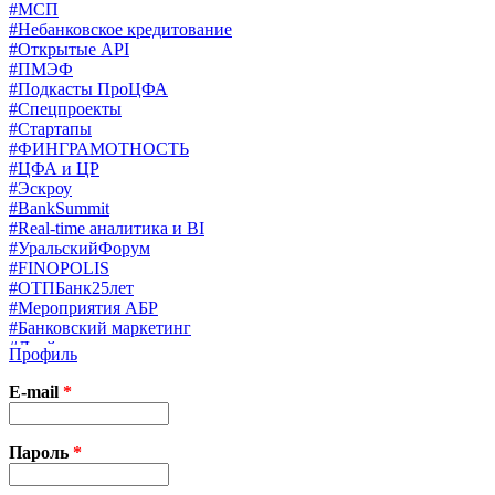
#МСП
#Небанковское кредитование
#Открытые API
#ПМЭФ
#Подкасты ПроЦФА
#Спецпроекты
#Стартапы
#ФИНГРАМОТНОСТЬ
#ЦФА и ЦР
#Эскроу
#BankSummit
#Real-time аналитика и BI
#УральскийФорум
#FINOPOLIS
#ОТПБанк25лет
#Мероприятия АБР
#Банковский маркетинг
#Драйверы страхования
Профиль
#Финконгресс ЦБ
#PB&WM
E-mail
*
#UX/CX
#Экосистемы
X
Пароль
*