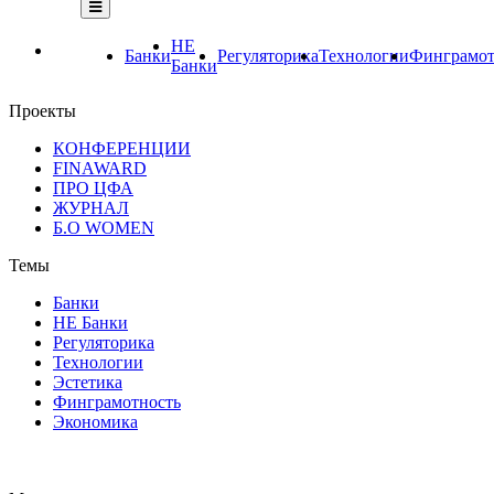
НЕ
Банки
Регуляторика
Технологии
Финграмот
Банки
Проекты
КОНФЕРЕНЦИИ
FINAWARD
ПРО ЦФА
ЖУРНАЛ
Б.О WOMEN
Темы
Банки
НЕ Банки
Регуляторика
Технологии
Эстетика
Финграмотность
Экономика