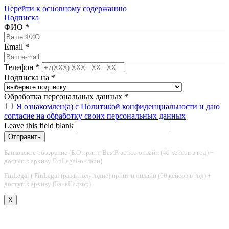
Перейти к основному содержанию
Подписка
ФИО
*
Email
*
Телефон
*
Подписка на
*
Обработка персональных данных
*
Я ознакомлен(а) с Политикой конфиденциальности и даю
согласие на обработку своих персональных данных
Leave this field blank
Банковское обозрение (Б.О принт, BestPractice-онлайн (40 кейсов в год) +
доступ к архиву FinLegal-онлайн)
FinLegal ( FinLegal (раз в полугодие) принт и онлайн (60 кейсов в год) +
доступ к архиву (БанкНадзор)
X