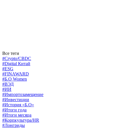
Все теги
#Crypto/CBDC
#Digital Китай
#ESG
#FINAWARD
#Б.О Women
#ВЭД
#ИИ
#Импортозамещение
#Инвестиции
#История «Б.О»
#Итоги года
#Итоги месяца
#Корпкультура/HR
#Лонгриды