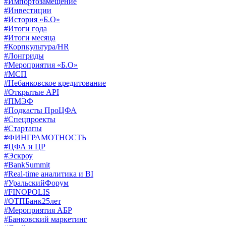
#Импортозамещение
#Инвестиции
#История «Б.О»
#Итоги года
#Итоги месяца
#Корпкультура/HR
#Лонгриды
#Мероприятия «Б.О»
#МСП
#Небанковское кредитование
#Открытые API
#ПМЭФ
#Подкасты ПроЦФА
#Спецпроекты
#Стартапы
#ФИНГРАМОТНОСТЬ
#ЦФА и ЦР
#Эскроу
#BankSummit
#Real-time аналитика и BI
#УральскийФорум
#FINOPOLIS
#ОТПБанк25лет
#Мероприятия АБР
#Банковский маркетинг