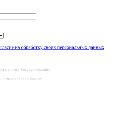
огласие на обработку своих персональных данных
туп к архиву FinLegal-онлайн)
туп к архиву (БанкНадзор)