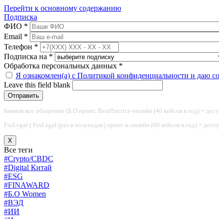
Перейти к основному содержанию
Подписка
ФИО
*
Email
*
Телефон
*
Подписка на
*
Обработка персональных данных
*
Я ознакомлен(а) с Политикой конфиденциальности и даю с
Leave this field blank
Банковское обозрение (Б.О принт, BestPractice-онлайн (40 кейсов в год) + дос
FinLegal ( FinLegal (раз в полугодие) принт и онлайн (60 кейсов в год) + дос
X
Все теги
#Crypto/CBDC
#Digital Китай
#ESG
#FINAWARD
#Б.О Women
#ВЭД
#ИИ