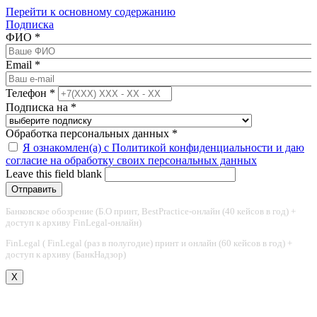
Перейти к основному содержанию
Подписка
ФИО
*
Email
*
Телефон
*
Подписка на
*
Обработка персональных данных
*
Я ознакомлен(а) с Политикой конфиденциальности и даю
согласие на обработку своих персональных данных
Leave this field blank
Банковское обозрение (Б.О принт, BestPractice-онлайн (40 кейсов в год) +
доступ к архиву FinLegal-онлайн)
FinLegal ( FinLegal (раз в полугодие) принт и онлайн (60 кейсов в год) +
доступ к архиву (БанкНадзор)
X