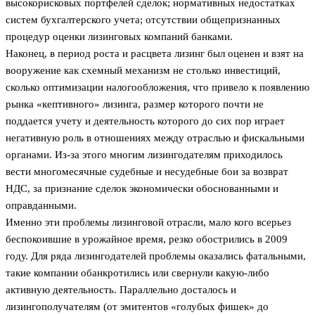
высокорисковых портфелей сделок; нормативных недостатках
систем бухгалтерского учета; отсутствии общепризнанных
процедур оценки лизинговых компаний банками.
Наконец, в период роста и расцвета лизинг был оценен и взят на
вооружение как схемный механизм не столько инвестиций,
сколько оптимизации налогообложения, что привело к появлению
рынка «кептивного» лизинга, размер которого почти не
поддается учету и деятельность которого до сих пор играет
негативную роль в отношениях между отраслью и фискальными
органами. Из-за этого многим лизингодателям приходилось
вести многомесячные судебные и несудебные бои за возврат
НДС, за признание сделок экономически обоснованными и
оправданными.
Именно эти проблемы лизинговой отрасли, мало кого всерьез
беспокоившие в урожайное время, резко обострились в 2009
году. Для ряда лизингодателей проблемы оказались фатальными,
такие компании обанкротились или свернули какую-либо
активную деятельность. Параллельно досталось и
лизингополучателям (от эмитентов «голубых фишек» до