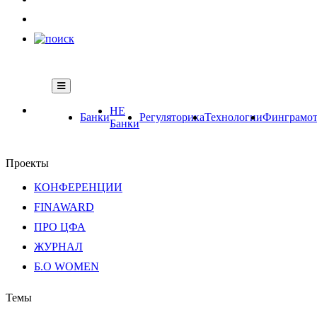
НЕ
Банки
Регуляторика
Технологии
Финграмот
Банки
Проекты
КОНФЕРЕНЦИИ
FINAWARD
ПРО ЦФА
ЖУРНАЛ
Б.О WOMEN
Темы