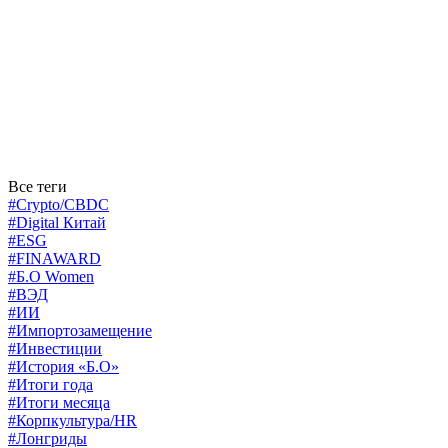
Все теги
#Crypto/CBDC
#Digital Китай
#ESG
#FINAWARD
#Б.О Women
#ВЭД
#ИИ
#Импортозамещение
#Инвестиции
#История «Б.О»
#Итоги года
#Итоги месяца
#Корпкультура/HR
#Лонгриды