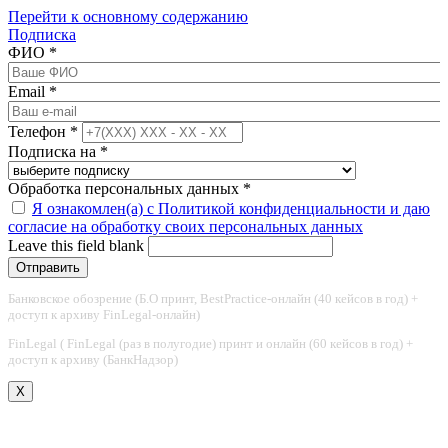
Перейти к основному содержанию
Подписка
ФИО
*
Email
*
Телефон
*
Подписка на
*
Обработка персональных данных
*
Я ознакомлен(а) с Политикой конфиденциальности и даю
согласие на обработку своих персональных данных
Leave this field blank
Банковское обозрение (Б.О принт, BestPractice-онлайн (40 кейсов в год) +
доступ к архиву FinLegal-онлайн)
FinLegal ( FinLegal (раз в полугодие) принт и онлайн (60 кейсов в год) +
доступ к архиву (БанкНадзор)
X