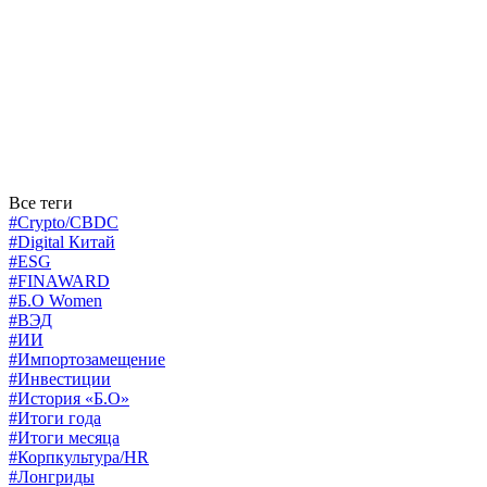
Все теги
#Crypto/CBDC
#Digital Китай
#ESG
#FINAWARD
#Б.О Women
#ВЭД
#ИИ
#Импортозамещение
#Инвестиции
#История «Б.О»
#Итоги года
#Итоги месяца
#Корпкультура/HR
#Лонгриды