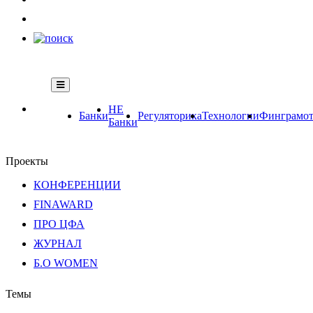
НЕ
Банки
Регуляторика
Технологии
Финграмот
Банки
Проекты
КОНФЕРЕНЦИИ
FINAWARD
ПРО ЦФА
ЖУРНАЛ
Б.О WOMEN
Темы