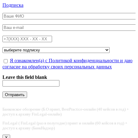
Перейти к основному содержанию
Подписка
ФИО
*
Email
*
Телефон
*
Подписка на
*
Обработка персональных данных
Я ознакомлен(а) с Политикой конфиденциальности и даю
*
согласие на обработку своих персональных данных
Leave this field blank
Банковское обозрение (Б.О принт, BestPractice-онлайн (40 кейсов в год) +
доступ к архиву FinLegal-онлайн)
FinLegal ( FinLegal (раз в полугодие) принт и онлайн (60 кейсов в год) +
доступ к архиву (БанкНадзор)
X