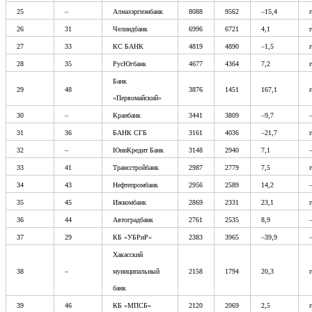
25
–
Алмазэргиэнбанк
8088
9562
–15,4
26
31
Челиндбанк
6996
6721
4,1
27
33
КС БАНК
4819
4890
–1,5
28
35
РусЮгбанк
4677
4364
7,2
Банк
29
48
3876
1451
167,1
«Первомайский»
30
–
Кранбанк
3441
3809
–9,7
31
36
БАНК СГБ
3161
4036
–21,7
32
–
ЮниКредит Банк
3148
2940
7,1
33
41
Трансстройбанк
2987
2779
7,5
34
43
Нефтепромбанк
2956
2589
14,2
35
45
Ижкомбанк
2869
2331
23,1
36
44
Автоградбанк
2761
2535
8,9
37
29
КБ «УБРиР»
2383
3965
–39,9
Хакасский
38
–
муниципальный
2158
1794
20,3
банк
39
46
КБ «МПСБ»
2120
2069
2,5