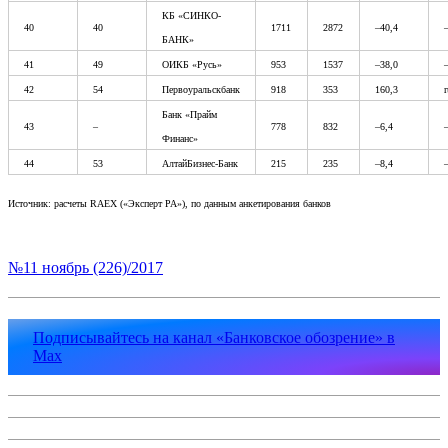
КБ «СИНКО-
40
40
1711
2872
–40,4
БАНК»
41
49
ОИКБ «Русь»
953
1537
–38,0
42
54
Первоуральскбанк
918
353
160,3
Банк «Прайм
43
–
778
832
–6,4
Финанс»
44
53
АлтайБизнес-Банк
215
235
–8,4
Источник: расчеты RAEX («Эксперт РА»), по данным анкетирования банков
№11 ноябрь (226)/2017
Подписывайтесь на канал «Банковское обозрение» в
Max