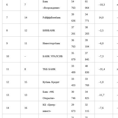
Банк
54
61
6
7
–10,3
«Возрождение»
763
064
39
34
7
14
Райффайзенбанк
14,0
636
771
37
38
8
12
БИНБАНК
–2,5
261
203
36
39
9
11
Инвестторгбанк
–6,0
763
104
35
37
10
–
БАНК УРАЛСИБ
–7,3
079
845
33
48
11
8
ТКБ БАНК
–31,4
499
830
33
33
12
15
Кубань Кредит
–1,0
433
769
Банк «ФК
30
34
13
13
-11,7
Открытие»
746
825
КБ «Центр-
29
32
14
16
–7,6
инвест»
673
115
21
25