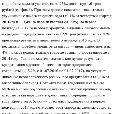
года объем выдачи увеличился на 25%, достигнув 1,6 трлн
рублей (график 1). При этом данные показатели значительно
улучшились с начала текущего года (+0,1% за четвертый квартал
2016-го и +13,4% за первый квартал 2017-го). За первое
полугодие 2017 года объем кредитов, выданных банками малым
и средним предприятиям, составил 2,9 трлн рублей, что на 20%
превысило результаты аналогичного периода 2016 года. В
результате портфель кредитов за январь — июнь вырос почти на
4%, показав положительные годовые темпы прироста впервые с
2014 года. Такие показатели значительно лучше результатов
кредитования крупного бизнеса, которое продолжает
сокращаться (–5,2% с 01.07.2016 по 01.07.2017), но уступает
динамике необеспеченного розничного кредитования (+5,8% за
аналогичный период). Положительные тенденции в сегменте
МСБ во многом обусловлены активной работой крупных банков,
которые стали наращивать долю рынка с середины прош­лого
года. Кроме того, банки — участники исследования в первом
полугодии 2017 года отмечают рост спроса на заемные средства
со стороны клиентов: объем кредитных заявок МСБ, полученных