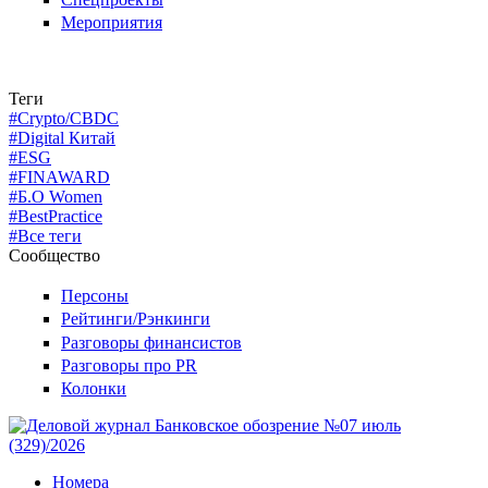
Мероприятия
Теги
#Crypto/CBDC
#Digital Китай
#ESG
#FINAWARD
#Б.О Women
#BestPractice
#Все теги
Сообщество
Персоны
Рейтинги/Рэнкинги
Разговоры финансистов
Разговоры про PR
Колонки
Номера