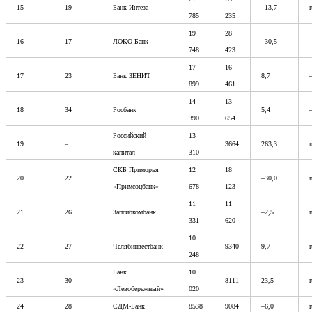
15
19
Банк Интеза
–13,7
785
235
19
28
16
17
ЛОКО-Банк
–30,5
748
423
17
16
17
23
Банк ЗЕНИТ
8,7
899
461
14
13
18
34
Росбанк
5,4
390
654
Российский
13
19
–
3664
263,3
капитал
310
СКБ Приморья
12
18
20
22
–30,0
«Примсоцбанк»
678
123
11
11
21
26
Запсибкомбанк
–2,5
331
620
10
22
27
Челябинвестбанк
9340
9,7
248
Банк
10
23
30
8111
23,5
«Левобережный»
020
24
28
СДМ-Банк
8538
9084
–6,0