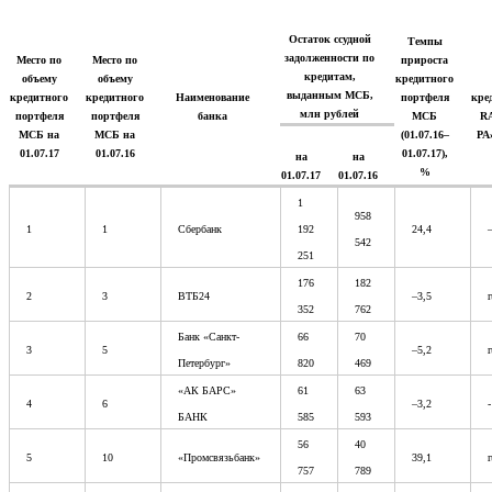
Остаток ссудной
Темпы
задолженности по
Место по
Место по
прироста
кредитам,
объему
объему
кредитного
выданным МСБ,
кредитного
кредитного
Наименование
портфеля
кре
млн рублей
портфеля
портфеля
банка
МСБ
RA
МСБ на
МСБ на
(01.07.16–
РА»
01.07.17
01.07.16
01.07.17),
на
на
%
01.07.17
01.07.16
1
958
1
1
Сбербанк
192
24,4
542
251
176
182
2
3
ВТБ24
–3,5
352
762
Банк «Санкт-
66
70
3
5
–5,2
Петербург»
820
469
«АК БАРС»
61
63
4
6
–3,2
-
БАНК
585
593
56
40
5
10
«Промсвязьбанк»
39,1
757
789