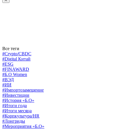
Все теги
#Crypto/CBDC
#Digital Китай
#ESG
#FINAWARD
#Б.О Women
#ВЭД
#ИИ
#Импортозамещение
#Инвестиции
#История «Б.О»
#Итоги года
#Итоги месяца
#Корпкультура/HR
#Лонгриды
#Мероприятия «Б.О»