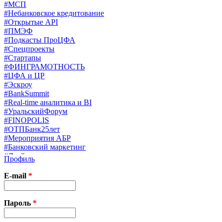
#МСП
#Небанковское кредитование
#Открытые API
#ПМЭФ
#Подкасты ПроЦФА
#Спецпроекты
#Стартапы
#ФИНГРАМОТНОСТЬ
#ЦФА и ЦР
#Эскроу
#BankSummit
#Real-time аналитика и BI
#УральскийФорум
#FINOPOLIS
#ОТПБанк25лет
#Мероприятия АБР
#Банковский маркетинг
#Драйверы страхования
Профиль
#Финконгресс ЦБ
#PB&WM
E-mail
*
#UX/CX
#Экосистемы
X
Пароль
*