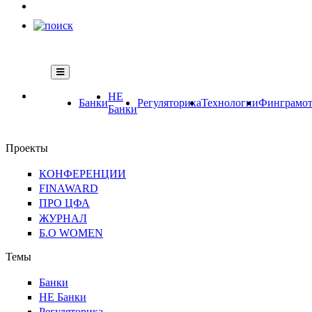
НЕ
Банки
Регуляторика
Технологии
Финграмот
Банки
Проекты
КОНФЕРЕНЦИИ
FINAWARD
ПРО ЦФА
ЖУРНАЛ
Б.О WOMEN
Темы
Банки
НЕ Банки
Регуляторика