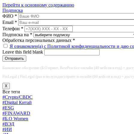
Перейти к основному содержанию
Подписка
ФИО
*
Email
*
Телефон
*
Подписка на
*
Обработка персональных данных
*
Я ознакомлен(а) с Политикой конфиденциальности и даю с
Leave this field blank
Банковское обозрение (Б.О принт, BestPractice-онлайн (40 кейсов в год) + дос
FinLegal ( FinLegal (раз в полугодие) принт и онлайн (60 кейсов в год) + дос
X
Все теги
#Crypto/CBDC
#Digital Китай
#ESG
#FINAWARD
#Б.О Women
#ВЭД
#ИИ