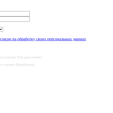
огласие на обработку своих персональных данных
туп к архиву FinLegal-онлайн)
туп к архиву (БанкНадзор)