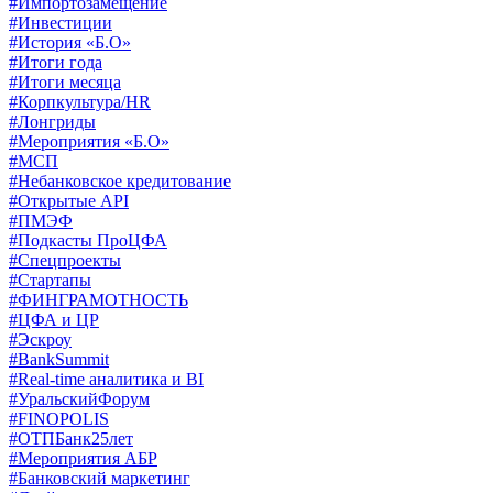
#Импортозамещение
#Инвестиции
#История «Б.О»
#Итоги года
#Итоги месяца
#Корпкультура/HR
#Лонгриды
#Мероприятия «Б.О»
#МСП
#Небанковское кредитование
#Открытые API
#ПМЭФ
#Подкасты ПроЦФА
#Спецпроекты
#Стартапы
#ФИНГРАМОТНОСТЬ
#ЦФА и ЦР
#Эскроу
#BankSummit
#Real-time аналитика и BI
#УральскийФорум
#FINOPOLIS
#ОТПБанк25лет
#Мероприятия АБР
#Банковский маркетинг