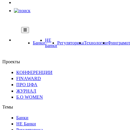
НЕ
Банки
Регуляторика
Технологии
Финграмот
Банки
Проекты
КОНФЕРЕНЦИИ
FINAWARD
ПРО ЦФА
ЖУРНАЛ
Б.О WOMEN
Темы
Банки
НЕ Банки
Регуляторика