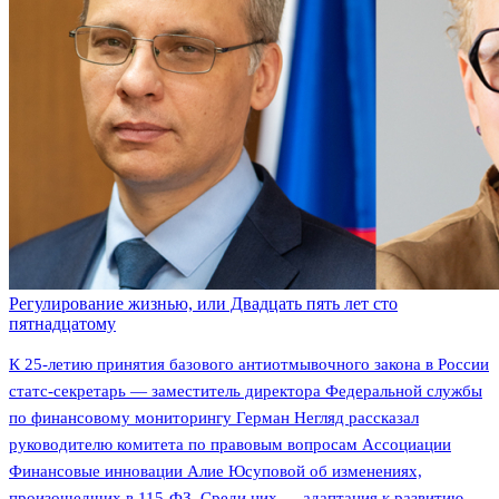
Регулирование жизнью, или Двадцать пять лет сто
пятнадцатому
К 25-летию принятия базового антиотмывочного закона в России
статс-секретарь — заместитель директора Федеральной службы
по финансовому мониторингу Герман Негляд рассказал
руководителю комитета по правовым вопросам Ассоциации
Финансовые инновации Алие Юсуповой об изменениях,
произошедших в 115-ФЗ. Среди них — адаптация к развитию