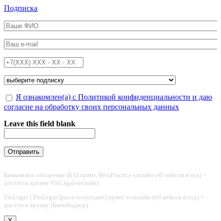
Перейти к основному содержанию
Подписка
ФИО
*
Email
*
Телефон
*
Подписка на
*
Обработка персональных данных
Я ознакомлен(а) с Политикой конфиденциальности и даю
*
согласие на обработку своих персональных данных
Leave this field blank
Банковское обозрение (Б.О принт, BestPractice-онлайн (40 кейсов в год) +
доступ к архиву FinLegal-онлайн)
FinLegal ( FinLegal (раз в полугодие) принт и онлайн (60 кейсов в год) +
доступ к архиву (БанкНадзор)
X