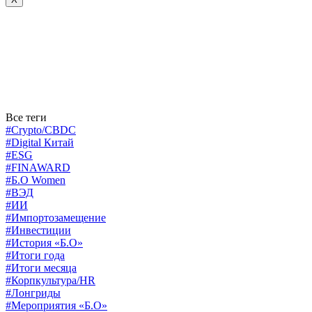
Все теги
#Crypto/CBDC
#Digital Китай
#ESG
#FINAWARD
#Б.О Women
#ВЭД
#ИИ
#Импортозамещение
#Инвестиции
#История «Б.О»
#Итоги года
#Итоги месяца
#Корпкультура/HR
#Лонгриды
#Мероприятия «Б.О»