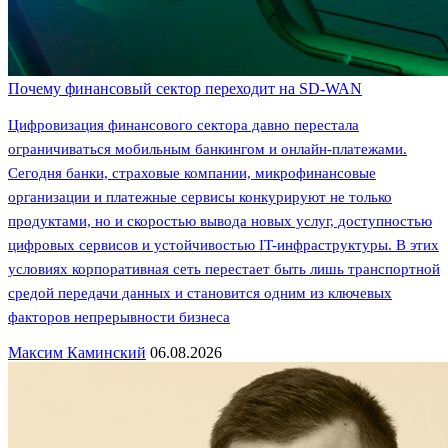
Почему финансовый сектор переходит на SD-WAN
Цифровизация финансового сектора давно перестала
ограничиваться мобильным банкингом и онлайн-платежами.
Сегодня банки, страховые компании, микрофинансовые
организации и платежные сервисы конкурируют не только
продуктами, но и скоростью вывода новых услуг, доступностью
цифровых сервисов и устойчивостью IT-инфраструктуры. В этих
условиях корпоративная сеть перестает быть лишь транспортной
средой передачи данных и становится одним из ключевых
факторов непрерывности бизнеса
Максим Каминский
06.08.2026