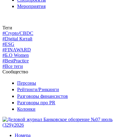
Мероприятия
Теги
#Crypto/CBDC
#Digital Китай
#ESG
#FINAWARD
#Б.О Women
#BestPractice
#Все теги
Сообщество
Персоны
Рейтинги/Рэнкинги
Разговоры финансистов
Разговоры про PR
Колонки
Номера