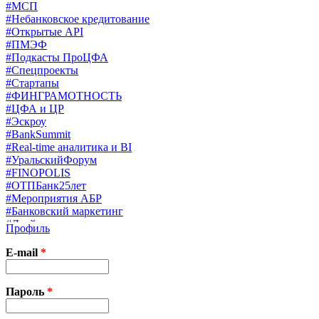
#МСП
#Небанковское кредитование
#Открытые API
#ПМЭФ
#Подкасты ПроЦФА
#Спецпроекты
#Стартапы
#ФИНГРАМОТНОСТЬ
#ЦФА и ЦР
#Эскроу
#BankSummit
#Real-time аналитика и BI
#УральскийФорум
#FINOPOLIS
#ОТПБанк25лет
#Мероприятия АБР
#Банковский маркетинг
#Драйверы страхования
Профиль
#Финконгресс ЦБ
#PB&WM
E-mail
*
#UX/CX
#Экосистемы
X
Пароль
*