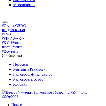
Мероприятия
Теги
#Crypto/CBDC
#Digital Китай
#ESG
#FINAWARD
#Б.О Women
#BestPractice
#Все теги
Сообщество
Персоны
Рейтинги/Рэнкинги
Разговоры финансистов
Разговоры про PR
Колонки
Номера