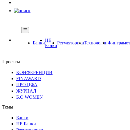
НЕ
Банки
Регуляторика
Технологии
Финграмот
Банки
Проекты
КОНФЕРЕНЦИИ
FINAWARD
ПРО ЦФА
ЖУРНАЛ
Б.О WOMEN
Темы
Банки
НЕ Банки
Регуляторика