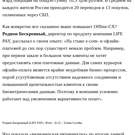
млрд операций на общую сумму 10,5 трлн рублей. В среднем на
каждого жителя России приходится 20 переводов и 13 покупок,
оплаченных через СБП.
Как конкретно все сказанное выше повышает Offline-CX?
Родион Бескровный,
директор по продукту компании LIFE
PAY, рассказал о своем опыте: «На стыке e-com- и офлайн-
платежей до сих пор существует немало проблем. Например,
при первом заказе и большом чеке клиенты не хотят
предоставлять свои платежные данные. Для самих курьеров
офлайн-оплата является крайне неудобным бизнес-процессом,
порой усугубляемым отсутствием надежного соединения и
повышенной щепетильностью клиентов к своим
биометрическими данным. Поэтому в компании усиленно
работают над увеличением вариативности оплат».
Родион Бескровный (LIFE PAY). Фото: «Б.О» / Елена Сычёва
Что показала «визионерская пятиминутка» по итогам данной