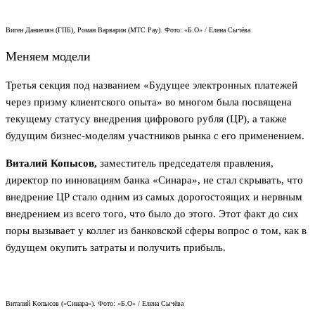
Виген Даниелян (ГПБ), Роман Варварин (МТС Pay). Фото: «Б.О» / Елена Сычёва
Меняем модели
Третья секция под названием «Будущее электронных платежей
через призму клиентского опыта» во многом была посвящена
текущему статусу внедрения цифрового рубля (ЦР), а также
будущим бизнес-моделям участников рынка с его применением.
Виталий Копысов,
заместитель председателя правления,
директор по инновациям банка «Синара», не стал скрывать, что
внедрение ЦР стало одним из самых дорогостоящих и нервным
внедрением из всего того, что было до этого. Этот факт до сих
поры вызывает у коллег из банковской сферы вопрос о том, как в
будущем окупить затраты и получить прибыль.
Виталий Копысов («Синара»). Фото: «Б.О» / Елена Сычёва