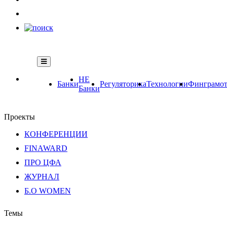
НЕ
Банки
Регуляторика
Технологии
Финграмот
Банки
Проекты
КОНФЕРЕНЦИИ
FINAWARD
ПРО ЦФА
ЖУРНАЛ
Б.О WOMEN
Темы