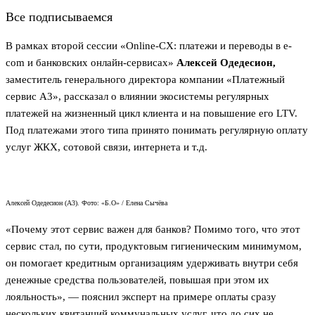
Все подписываемся
В рамках второй сессии «Online-CX: платежи и переводы в e-
com и банковских онлайн-сервисах»
Алексей Одедесион,
заместитель генерального директора компании «Платежный
сервис А3», рассказал о влиянии экосистемы регулярных
платежей на жизненный цикл клиента и на повышение его LTV.
Под платежами этого типа принято понимать регулярную оплату
услуг ЖКХ, сотовой связи, интернета и т.д.
Алексей Одедесион (А3). Фото: «Б.О» / Елена Сычёва
«Почему этот сервис важен для банков? Помимо того, что этот
сервис стал, по сути, продуктовым гигиеническим минимумом,
он помогает кредитным организациям удерживать внутри себя
денежные средства пользователей, повышая при этом их
лояльность», — пояснил эксперт на примере оплаты сразу
нескольких квитанций коммунальных услуг, что до сих не