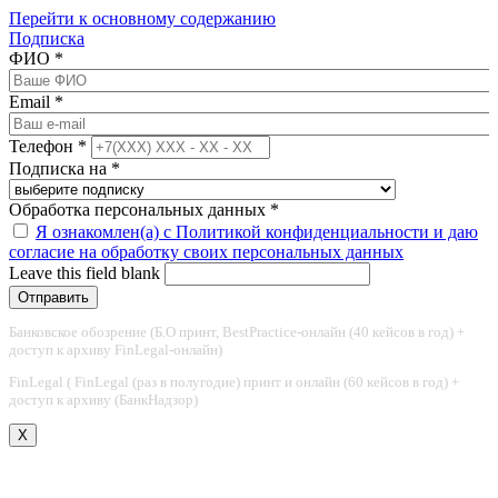
Перейти к основному содержанию
Подписка
ФИО
*
Email
*
Телефон
*
Подписка на
*
Обработка персональных данных
*
Я ознакомлен(а) с Политикой конфиденциальности и даю
согласие на обработку своих персональных данных
Leave this field blank
Банковское обозрение (Б.О принт, BestPractice-онлайн (40 кейсов в год) +
доступ к архиву FinLegal-онлайн)
FinLegal ( FinLegal (раз в полугодие) принт и онлайн (60 кейсов в год) +
доступ к архиву (БанкНадзор)
X