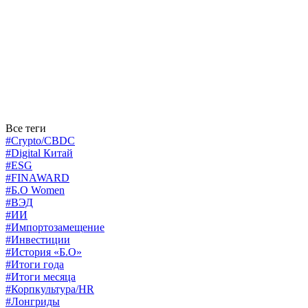
Все теги
#Crypto/CBDC
#Digital Китай
#ESG
#FINAWARD
#Б.О Women
#ВЭД
#ИИ
#Импортозамещение
#Инвестиции
#История «Б.О»
#Итоги года
#Итоги месяца
#Корпкультура/HR
#Лонгриды