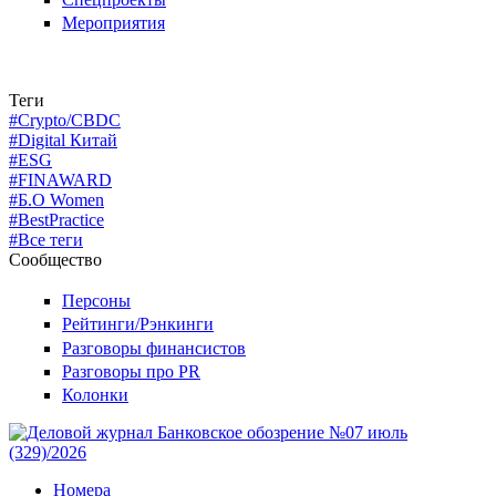
Мероприятия
Теги
#Crypto/CBDC
#Digital Китай
#ESG
#FINAWARD
#Б.О Women
#BestPractice
#Все теги
Сообщество
Персоны
Рейтинги/Рэнкинги
Разговоры финансистов
Разговоры про PR
Колонки
Номера