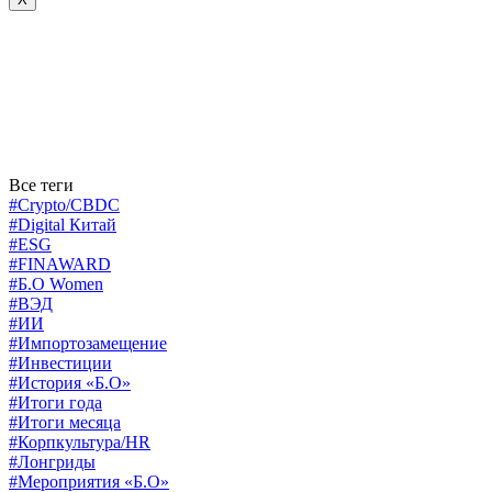
Все теги
#Crypto/CBDC
#Digital Китай
#ESG
#FINAWARD
#Б.О Women
#ВЭД
#ИИ
#Импортозамещение
#Инвестиции
#История «Б.О»
#Итоги года
#Итоги месяца
#Корпкультура/HR
#Лонгриды
#Мероприятия «Б.О»