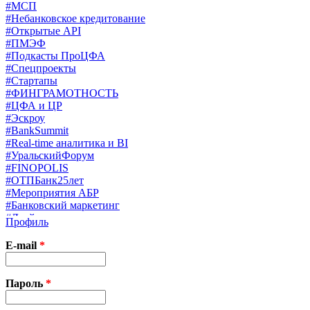
#МСП
#Небанковское кредитование
#Открытые API
#ПМЭФ
#Подкасты ПроЦФА
#Спецпроекты
#Стартапы
#ФИНГРАМОТНОСТЬ
#ЦФА и ЦР
#Эскроу
#BankSummit
#Real-time аналитика и BI
#УральскийФорум
#FINOPOLIS
#ОТПБанк25лет
#Мероприятия АБР
#Банковский маркетинг
#Драйверы страхования
Профиль
#Финконгресс ЦБ
#PB&WM
E-mail
*
#UX/CX
#Экосистемы
X
Пароль
*