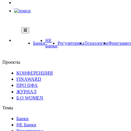
НЕ
Банки
Регуляторика
Технологии
Финграмот
Банки
Проекты
КОНФЕРЕНЦИИ
FINAWARD
ПРО ЦФА
ЖУРНАЛ
Б.О WOMEN
Темы
Банки
НЕ Банки
Регуляторика