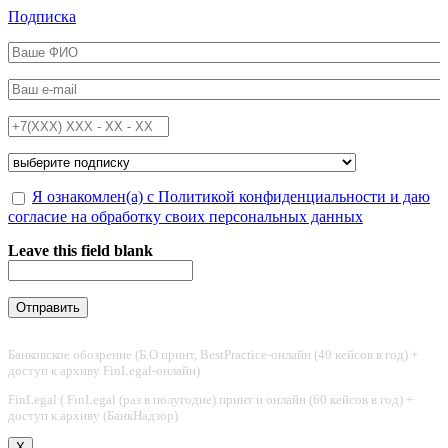
Перейти к основному содержанию
Подписка
ФИО
*
Email
*
Телефон
*
Подписка на
*
Обработка персональных данных
Я ознакомлен(а) с Политикой конфиденциальности и даю
*
согласие на обработку своих персональных данных
Leave this field blank
Банковское обозрение (Б.О принт, BestPractice-онлайн (40 кейсов в год) +
доступ к архиву FinLegal-онлайн)
FinLegal ( FinLegal (раз в полугодие) принт и онлайн (60 кейсов в год) +
доступ к архиву (БанкНадзор)
X