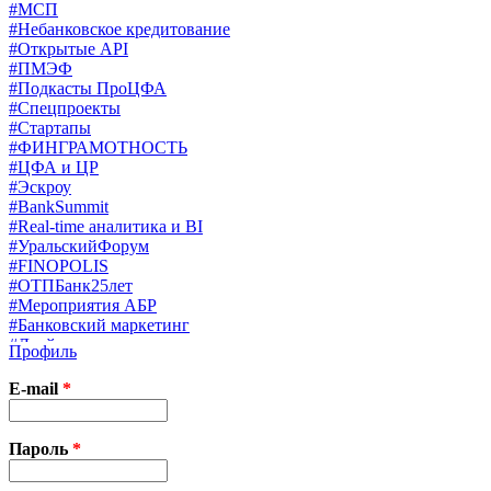
#МСП
#Небанковское кредитование
#Открытые API
#ПМЭФ
#Подкасты ПроЦФА
#Спецпроекты
#Стартапы
#ФИНГРАМОТНОСТЬ
#ЦФА и ЦР
#Эскроу
#BankSummit
#Real-time аналитика и BI
#УральскийФорум
#FINOPOLIS
#ОТПБанк25лет
#Мероприятия АБР
#Банковский маркетинг
#Драйверы страхования
Профиль
#Финконгресс ЦБ
#PB&WM
E-mail
*
#UX/CX
#Экосистемы
X
Пароль
*