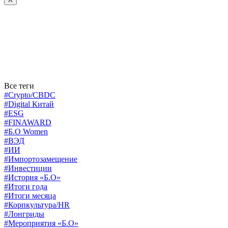
Все теги
#Crypto/CBDC
#Digital Китай
#ESG
#FINAWARD
#Б.О Women
#ВЭД
#ИИ
#Импортозамещение
#Инвестиции
#История «Б.О»
#Итоги года
#Итоги месяца
#Корпкультура/HR
#Лонгриды
#Мероприятия «Б.О»