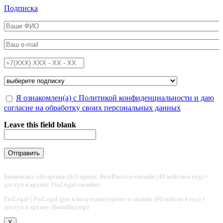
Перейти к основному содержанию
Подписка
ФИО
*
Email
*
Телефон
*
Подписка на
*
Обработка персональных данных
Я ознакомлен(а) с Политикой конфиденциальности и даю
*
согласие на обработку своих персональных данных
Leave this field blank
Банковское обозрение (Б.О принт, BestPractice-онлайн (40 кейсов в год) +
доступ к архиву FinLegal-онлайн)
FinLegal ( FinLegal (раз в полугодие) принт и онлайн (60 кейсов в год) +
доступ к архиву (БанкНадзор)
X