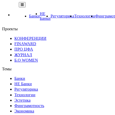
НЕ
Банки
Регуляторика
Технологии
Финграмот
Банки
Проекты
КОНФЕРЕНЦИИ
FINAWARD
ПРО ЦФА
ЖУРНАЛ
Б.О WOMEN
Темы
Банки
НЕ Банки
Регуляторика
Технологии
Эстетика
Финграмотность
Экономика