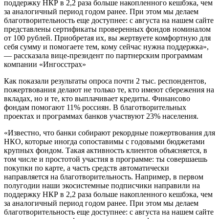
поддержку НКР в 2,2 раза больше накопленного кешбэка, чем
за аналогичный период годом ранее. При этом мы делаем
благотворительность еще доступнее: с августа на нашем сайте
представлены сертификаты проверенных фондов номиналом
от 100 рублей. Приобретая их, вы жертвуете комфортную для
себя сумму и помогаете тем, кому сейчас нужна поддержка»,
— рассказала вице-президент по партнерским программам
компании «Ингосстрах»
Как показали результаты опроса почти 2 тыс. респондентов,
пожертвования делают не только те, кто имеют сбережения на
вкладах, но и те, кто выплачивает кредиты. Финансово
фондам помогают 11% россиян. В благотворительных
проектах и программах банков участвуют 23% населения.
«Известно, что банки собирают рекордные пожертвования для
НКО, которые иногда сопоставимы с годовыми бюджетами
крупных фондом. Такая активность клиентов объясняется, в
том числе и простотой участия в программе: ты совершаешь
покупки по карте, а часть средств автоматически
направляется на благотворительность. Например, в первом
полугодии наши экосистемные подписчики направили на
поддержку НКР в 2,2 раза больше накопленного кешбэка, чем
за аналогичный период годом ранее. При этом мы делаем
благотворительность еще доступнее: с августа на нашем сайте