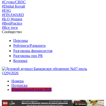
#Crypto/CBDC
#Digital Китай
#ESG
#FINAWARD
#Б.О Women
#BestPractice
#Все теги
Сообщество
Персоны
Рейтинги/Рэнкинги
Разговоры финансистов
Разговоры про PR
Колонки
Номера
Подписка
Тематический план 2026