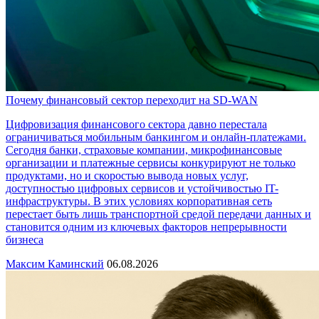
Почему финансовый сектор переходит на SD-WAN
Цифровизация финансового сектора давно перестала
ограничиваться мобильным банкингом и онлайн-платежами.
Сегодня банки, страховые компании, микрофинансовые
организации и платежные сервисы конкурируют не только
продуктами, но и скоростью вывода новых услуг,
доступностью цифровых сервисов и устойчивостью IT-
инфраструктуры. В этих условиях корпоративная сеть
перестает быть лишь транспортной средой передачи данных и
становится одним из ключевых факторов непрерывности
бизнеса
Максим Каминский
06.08.2026