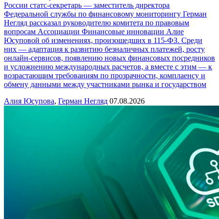
России статс-секретарь — заместитель директора
Федеральной службы по финансовому мониторингу Герман
Негляд рассказал руководителю комитета по правовым
вопросам Ассоциации Финансовые инновации Алие
Юсуповой об изменениях, произошедших в 115-ФЗ. Среди
них — адаптация к развитию безналичных платежей, росту
онлайн-сервисов, появлению новых финансовых посредников
и усложнению международных расчетов, а вместе с этим — к
возрастающим требованиям по прозрачности, комплаенсу и
обмену данными между участниками рынка и государством
Алия Юсупова
,
Герман Негляд
07.08.2026