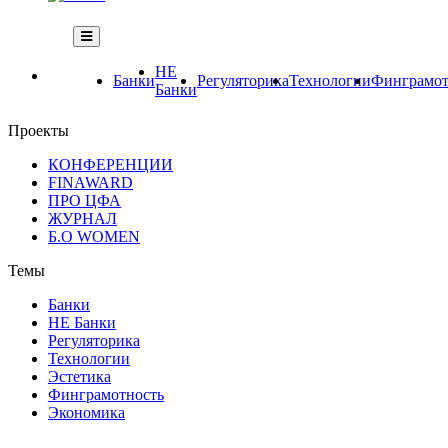
НЕ
Банки
Регуляторика
Технологии
Финграмот
Банки
Проекты
КОНФЕРЕНЦИИ
FINAWARD
ПРО ЦФА
ЖУРНАЛ
Б.О WOMEN
Темы
Банки
НЕ Банки
Регуляторика
Технологии
Эстетика
Финграмотность
Экономика