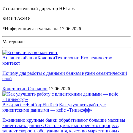
Исполнительный директор HFLabs
БИОГРАФИЯ
*Информация актуальна на
17.06.2026
Материалы
Аналитика
Банки
Колонки
Технологии
Его величество
контекст
Почему для работы с данными банкам нужен семантический
слой
Константин Степанов
17.06.2026
Best-practice
FinCorp
FinTech
Как улучшить работу с
клиентскими данными — кейс «Тинькофф»
Ежедневно крупные банки обрабатывают большие массивы
клиентских данных. От того, как выстроен этот процесс,
зависят скорость обслуживания, качество маркетинговых