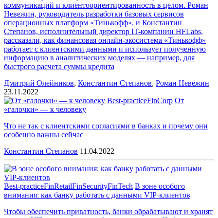
коммуникаций и клиентоориентированность в целом. Роман
Невежин, руководитель разработки базовых сервисов
операционных платформ «Тинькофф», и Константин
Степанов, исполнительный директор IT-компании HFLabs,
рассказали, как финансовая онлайн-экосистема «Тинькофф»
работает с клиентскими данными и использует полученную
информацию в аналитических моделях — например, для
быстрого расчета суммы кредита
Дмитрий Олейников
,
Константин Степанов
,
Роман Невежин
23.11.2022
Best-practice
FinCorp
От
«галочки» — к человеку
Что не так с клиентскими согласиями в банках и почему они
особенно важны сейчас
Константин Степанов
11.04.2022
Best-practice
FinRetail
FinSecurity
FinTech
В зоне особого
внимания: как банку работать с данными VIP-клиентов
Чтобы обеспечить приватность, банки обрабатывают и хранят