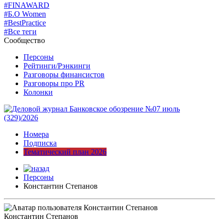
#FINAWARD
#Б.О Women
#BestPractice
#Все теги
Сообщество
Персоны
Рейтинги/Рэнкинги
Разговоры финансистов
Разговоры про PR
Колонки
Номера
Подписка
Тематический план 2026
Персоны
Константин Степанов
Константин Степанов