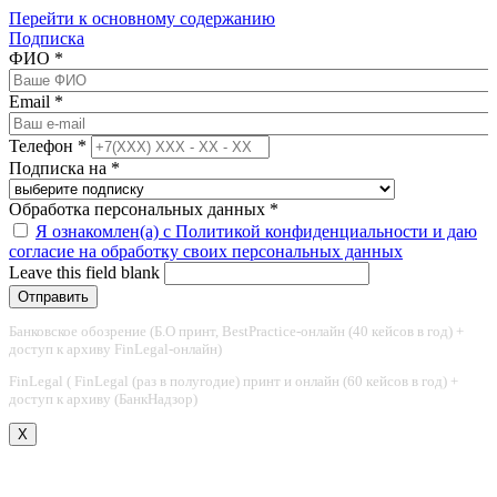
Перейти к основному содержанию
Подписка
ФИО
*
Email
*
Телефон
*
Подписка на
*
Обработка персональных данных
*
Я ознакомлен(а) с Политикой конфиденциальности и даю
согласие на обработку своих персональных данных
Leave this field blank
Банковское обозрение (Б.О принт, BestPractice-онлайн (40 кейсов в год) +
доступ к архиву FinLegal-онлайн)
FinLegal ( FinLegal (раз в полугодие) принт и онлайн (60 кейсов в год) +
доступ к архиву (БанкНадзор)
X