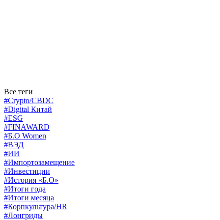
Все теги
#Crypto/CBDC
#Digital Китай
#ESG
#FINAWARD
#Б.О Women
#ВЭД
#ИИ
#Импортозамещение
#Инвестиции
#История «Б.О»
#Итоги года
#Итоги месяца
#Корпкультура/HR
#Лонгриды