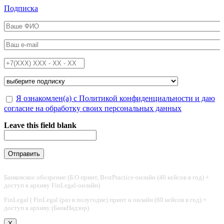
Перейти к основному содержанию
Подписка
ФИО
*
Email
*
Телефон
*
Подписка на
*
Обработка персональных данных
Я ознакомлен(а) с Политикой конфиденциальности и даю
*
согласие на обработку своих персональных данных
Leave this field blank
Банковское обозрение (Б.О принт, BestPractice-онлайн (40 кейсов в год) +
доступ к архиву FinLegal-онлайн)
FinLegal ( FinLegal (раз в полугодие) принт и онлайн (60 кейсов в год) +
доступ к архиву (БанкНадзор)
X