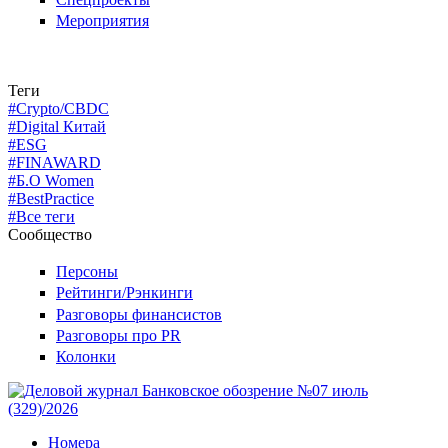
Мероприятия
Теги
#Crypto/CBDC
#Digital Китай
#ESG
#FINAWARD
#Б.О Women
#BestPractice
#Все теги
Сообщество
Персоны
Рейтинги/Рэнкинги
Разговоры финансистов
Разговоры про PR
Колонки
Номера