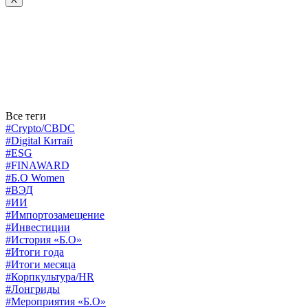
Все теги
#Crypto/CBDC
#Digital Китай
#ESG
#FINAWARD
#Б.О Women
#ВЭД
#ИИ
#Импортозамещение
#Инвестиции
#История «Б.О»
#Итоги года
#Итоги месяца
#Корпкультура/HR
#Лонгриды
#Мероприятия «Б.О»