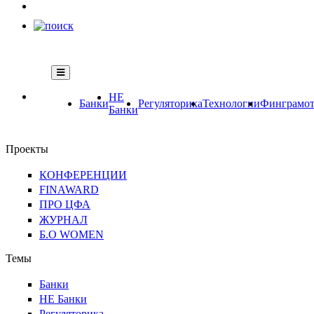
НЕ
Банки
Регуляторика
Технологии
Финграмот
Банки
Проекты
КОНФЕРЕНЦИИ
FINAWARD
ПРО ЦФА
ЖУРНАЛ
Б.О WOMEN
Темы
Банки
НЕ Банки
Регуляторика