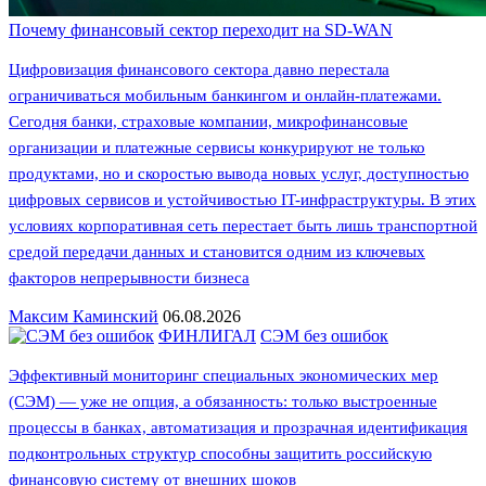
Почему финансовый сектор переходит на SD-WAN
Цифровизация финансового сектора давно перестала
ограничиваться мобильным банкингом и онлайн-платежами.
Сегодня банки, страховые компании, микрофинансовые
организации и платежные сервисы конкурируют не только
продуктами, но и скоростью вывода новых услуг, доступностью
цифровых сервисов и устойчивостью IT-инфраструктуры. В этих
условиях корпоративная сеть перестает быть лишь транспортной
средой передачи данных и становится одним из ключевых
факторов непрерывности бизнеса
Максим Каминский
06.08.2026
ФИНЛИГАЛ
СЭМ без ошибок
Эффективный мониторинг специальных экономических мер
(СЭМ) — уже не опция, а обязанность: только выстроенные
процессы в банках, автоматизация и прозрачная идентификация
подконтрольных структур способны защитить российскую
финансовую систему от внешних шоков