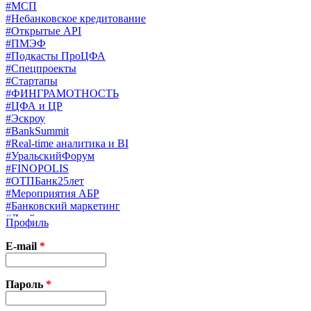
#МСП
#Небанковское кредитование
#Открытые API
#ПМЭФ
#Подкасты ПроЦФА
#Спецпроекты
#Стартапы
#ФИНГРАМОТНОСТЬ
#ЦФА и ЦР
#Эскроу
#BankSummit
#Real-time аналитика и BI
#УральскийФорум
#FINOPOLIS
#ОТПБанк25лет
#Мероприятия АБР
#Банковский маркетинг
#Драйверы страхования
Профиль
#Финконгресс ЦБ
#PB&WM
E-mail
*
#UX/CX
#Экосистемы
X
Пароль
*