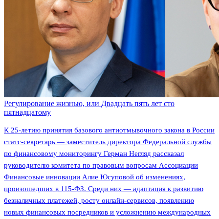
Регулирование жизнью, или Двадцать пять лет сто
пятнадцатому
К 25-летию принятия базового антиотмывочного закона в России
статс-секретарь — заместитель директора Федеральной службы
по финансовому мониторингу Герман Негляд рассказал
руководителю комитета по правовым вопросам Ассоциации
Финансовые инновации Алие Юсуповой об изменениях,
произошедших в 115-ФЗ. Среди них — адаптация к развитию
безналичных платежей, росту онлайн-сервисов, появлению
новых финансовых посредников и усложнению международных