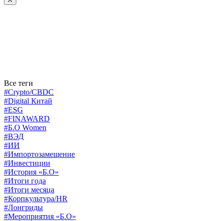
Все теги
#Crypto/CBDC
#Digital Китай
#ESG
#FINAWARD
#Б.О Women
#ВЭД
#ИИ
#Импортозамещение
#Инвестиции
#История «Б.О»
#Итоги года
#Итоги месяца
#Корпкультура/HR
#Лонгриды
#Мероприятия «Б.О»