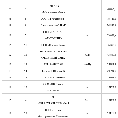
ПАО АКБ
7
9
–
78 851,4
«Металлинвестбанк»
8
8
ООО «РБ Факторинг»
–
78 429,5
9
6
Группа компаний НФК
–
76 563,6
ООО «КАПИТАЛ
10
7
–
63 890,4
ФАКТОРИНГ»
11
11
ООО «Сетелем Банк»
–
55 663,7
ПАО «МОСКОВСКИЙ
12
10
А(II)
43 891,6
КРЕДИТНЫЙ БАНК»
13
13
ТКБ БAHK ПАО
А+(II)
25665,8
14
14
Банк «СОЮЗ» (АО)
–
20019,6
15
19
ПАО «Банк ЗЕНИТ»
–
16566,0
ООО «ФК Санкт-
16
16
–
15195,0
Петербург»
АО
17
–
В++
10183,8
«ПЕРВОУРАЛЬСКБАНК»4
ООО «Русская
18
18
–
10171,9
Факторинговая Компания»