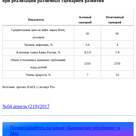
при реализации различных сценариев развития
Базовый
Позитивный
Показатель
сценарий
сценарий
Среднегодовая цена на нефть марки Brent,
50
60
долларов
Уровень инфляции, %
5-6
4
Ключевая ставка Банка России, %
8,5-9
7-8
Объем уступленных денежных требований,
2250
2370
млрд рублей
Темпы прироста, %
7
14
Источник: прогноз RAEX («Эксперт РА»
№04 апрель (219)/2017
Подписывайтесь на канал «Банковское обозрение» в
Max