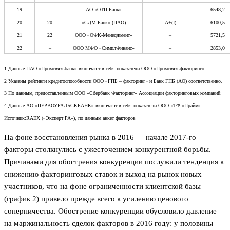
19
–
АО «ОТП Банк»
–
6548,2
20
20
«СДМ-Банк» (ПАО)
А+(I)
6100,5
21
22
ООО «ОФК-Менеджмент»
–
5721,5
22
–
ООО МФО «СимплФинанс»
–
2853,0
1 Данные ПАО «Промсвязьбанк» включают в себя показатели ООО «Промсвязьфакторинг».
2 Указаны рейтинги кредитоспособности ООО «ГПБ – факторинг» и Банк ГПБ (АО) соответственно.
3 По данным, предоставленным ООО «Сбербанк Факторинг» Ассоциации факторинговых компаний.
4 Данные АО «ПЕРВОУРАЛЬСКБАНК» включают в себя показатели ООО «ТФ «Прайм».
Источник:RAEX («Эксперт РА»), по данным анкет факторов
На фоне восстановления рынка в 2016 — начале 2017-го
факторы столкнулись с ужесточением конкурентной борьбы.
Причинами для обострения конкуренции послужили тенденция к
снижению факторинговых ставок и выход на рынок новых
участников, что на фоне ограниченности клиентской базы
(график 2) привело прежде всего к усилению ценового
соперничества. Обострение конкуренции обусловило давление
на маржинальность сделок факторов в 2016 году: у половины