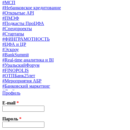
#МСП
#Небанковское кредитование
#Открытые API
#ПМЭФ
#Подкасты ПроЦФА
#Спецпроекты
#Стартапы
#ФИНГРАМОТНОСТЬ
#ЦФА и ЦР
#Эскроу
#BankSummit
#Real-time аналитика и BI
#УральскийФорум
#FINOPOLIS
#ОТПБанк25лет
#Мероприятия АБР
#Банковский маркетинг
#Драйверы страхования
Профиль
#Финконгресс ЦБ
#PB&WM
E-mail
*
#UX/CX
#Экосистемы
X
Пароль
*