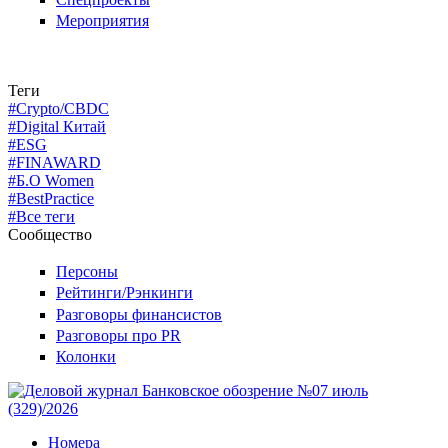
Мероприятия
Теги
#Crypto/CBDC
#Digital Китай
#ESG
#FINAWARD
#Б.О Women
#BestPractice
#Все теги
Сообщество
Персоны
Рейтинги/Рэнкинги
Разговоры финансистов
Разговоры про PR
Колонки
Номера