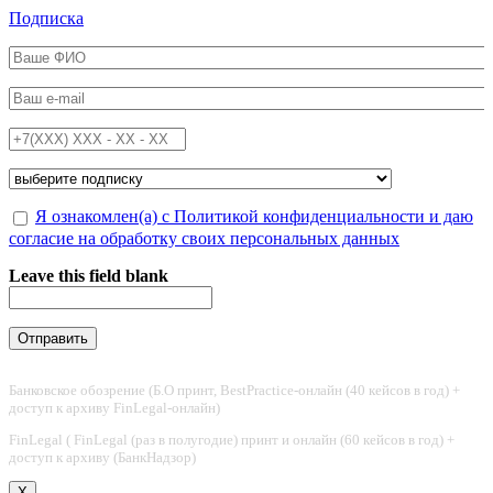
Перейти к основному содержанию
Подписка
ФИО
*
Email
*
Телефон
*
Подписка на
*
Обработка персональных данных
Я ознакомлен(а) с Политикой конфиденциальности и даю
*
согласие на обработку своих персональных данных
Leave this field blank
Банковское обозрение (Б.О принт, BestPractice-онлайн (40 кейсов в год) +
доступ к архиву FinLegal-онлайн)
FinLegal ( FinLegal (раз в полугодие) принт и онлайн (60 кейсов в год) +
доступ к архиву (БанкНадзор)
X