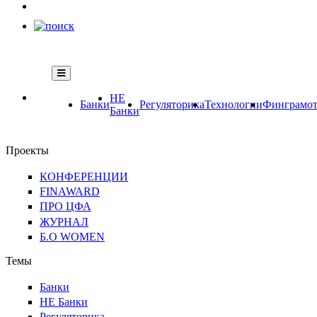
НЕ
Банки
Регуляторика
Технологии
Финграмот
Банки
Проекты
КОНФЕРЕНЦИИ
FINAWARD
ПРО ЦФА
ЖУРНАЛ
Б.О WOMEN
Темы
Банки
НЕ Банки
Регуляторика