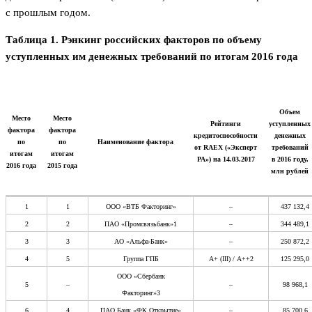
с прошлым годом.
Таблица 1. Рэнкинг российских факторов по объему
уступленных им денежных требований по итогам 2016 года
Объем
Место
Место
Рейтинги
уступленных
фактора
фактора
кредитоспособности
денежных
по
по
Наименование фактора
от RAEX («Эксперт
требований
итогам
итогам
РА») на 14.03.2017
в 2016 году,
2016 года
2015 года
млн рублей
1
1
ООО «ВТБ Факторинг»
–
437 132,4
2
2
ПАО «Промсвязьбанк»1
–
344 489,1
3
3
АО «Альфа-Банк»
–
250 872,2
4
5
Группа ГПБ
А+ (III) / A++2
125 295,0
ООО «Сбербанк
5
–
–
98 968,1
Факторинг»3
6
4
ПАО Банк «ФК Открытие»
–
85 700,6