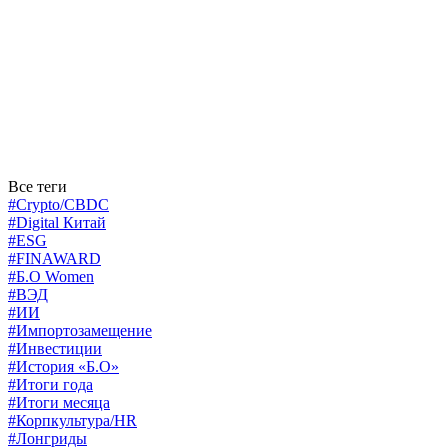
Все теги
#Crypto/CBDC
#Digital Китай
#ESG
#FINAWARD
#Б.О Women
#ВЭД
#ИИ
#Импортозамещение
#Инвестиции
#История «Б.О»
#Итоги года
#Итоги месяца
#Корпкультура/HR
#Лонгриды