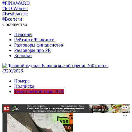
#FINAWARD
#Б.О Women
#BestPractice
#Все теги
Сообщество
Персоны
Рейтинги/Рэнкинги
Разговоры финансистов
Разговоры про PR
Колонки
Номера
Подписка
Тематический план 2026