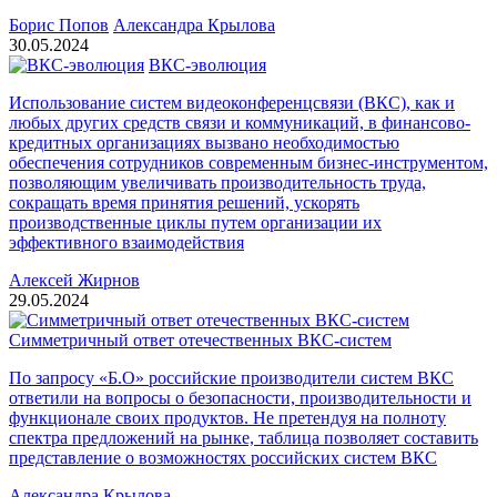
Борис Попов
Александра Крылова
30.05.2024
ВКС-эволюция
Использование систем видеоконференцсвязи (ВКС), как и
любых других средств связи и коммуникаций, в финансово-
кредитных организациях вызвано необходимостью
обеспечения сотрудников современным бизнес-инструментом,
позволяющим увеличивать производительность труда,
сокращать время принятия решений, ускорять
производственные циклы путем организации их
эффективного взаимодействия
Алексей Жирнов
29.05.2024
Симметричный ответ отечественных ВКС-систем
По запросу «Б.О» российские производители систем ВКС
ответили на вопросы о безопасности, производительности и
функционале своих продуктов. Не претендуя на полноту
спектра предложений на рынке, таблица позволяет составить
представление о возможностях российских систем ВКС
Александра Крылова