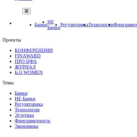
НЕ
Банки
Регуляторика
Технологии
Финграмот
Банки
Проекты
КОНФЕРЕНЦИИ
FINAWARD
ПРО ЦФА
ЖУРНАЛ
Б.О WOMEN
Темы
Банки
НЕ Банки
Регуляторика
Технологии
Эстетика
Финграмотность
Экономика