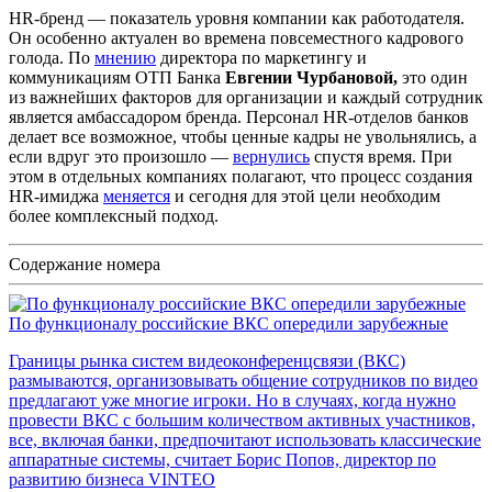
HR-бренд — показатель уровня компании как работодателя.
Он особенно актуален во времена повсеместного кадрового
голода. По
мнению
директора по маркетингу и
коммуникациям ОТП Банка
Евгении Чурбановой,
это один
из важнейших факторов для организации и каждый сотрудник
является амбассадором бренда. Персонал HR-отделов банков
делает все возможное, чтобы ценные кадры не увольнялись, а
если вдруг это произошло —
вернулись
спустя время. При
этом в отдельных компаниях полагают, что процесс создания
HR-имиджа
меняется
и сегодня для этой цели необходим
более комплексный подход.
Содержание номера
По функционалу российские ВКС опередили зарубежные
Границы рынка систем видеоконференцсвязи (ВКС)
размываются, организовывать общение сотрудников по видео
предлагают уже многие игроки. Но в случаях, когда нужно
провести ВКС с большим количеством активных участников,
все, включая банки, предпочитают использовать классические
аппаратные системы, считает Борис Попов, директор по
развитию бизнеса VINTEO