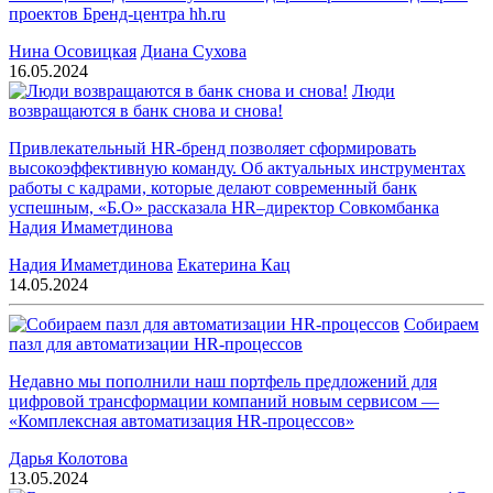
проектов Бренд-центра hh.ru
Нина Осовицкая
Диана Сухова
16.05.2024
Люди
возвращаются в банк снова и снова!
Привлекательный HR-бренд позволяет сформировать
высокоэффективную команду. Об актуальных инструментах
работы с кадрами, которые делают современный банк
успешным, «Б.О» рассказала HR–директор Совкомбанка
Надия Имаметдинова
Надия Имаметдинова
Екатерина Кац
14.05.2024
Собираем
пазл для автоматизации HR-процессов
Недавно мы пополнили наш портфель предложений для
цифровой трансформации компаний новым сервисом —
«Комплексная автоматизация HR-процессов»
Дарья Колотова
13.05.2024