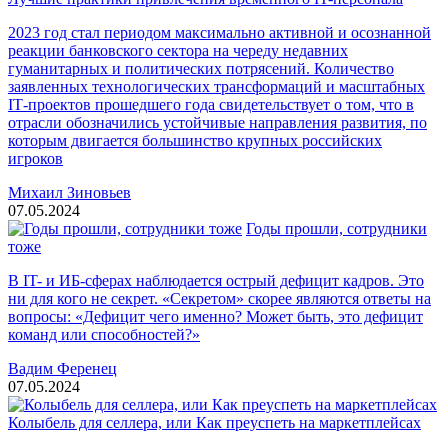
2023 год стал периодом максимально активной и осознанной
реакции банковского сектора на череду недавних
гуманитарных и политических потрясений. Количество
заявленных технологических трансформаций и масштабных
IТ-проектов прошедшего года свидетельствует о том, что в
отрасли обозначились устойчивые направления развития, по
которым двигается большинство крупных российских
игроков
Михаил Зиновьев
07.05.2024
Годы прошли, сотрудники
тоже
В IT- и ИБ-сферах наблюдается острый дефицит кадров. Это
ни для кого не секрет. «Секретом» скорее являются ответы на
вопросы: «Дефицит чего именно? Может быть, это дефицит
команд или способностей?»
Вадим Ференец
07.05.2024
Колыбель для селлера, или Как преуспеть на маркетплейсах