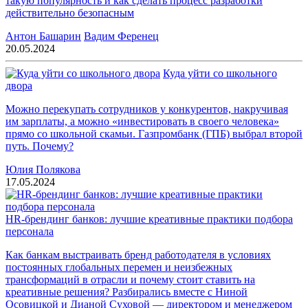
такую популярность и как сделать процесс разработки
действительно безопасным
Антон Башарин
Вадим Ференец
20.05.2024
Куда уйти со школьного
двора
Можно перекупать сотрудников у конкурентов, накручивая
им зарплаты, а можно «инвестировать в своего человека»
прямо со школьной скамьи. Газпромбанк (ГПБ) выбрал второй
путь. Почему?
Юлия Полякова
17.05.2024
HR-брендинг банков: лучшие креативные практики подбора
персонала
Как банкам выстраивать бренд работодателя в условиях
постоянных глобальных перемен и неизбежных
трансформаций в отрасли и почему стоит ставить на
креативные решения? Разбирались вместе с Ниной
Осовицкой и Дианой Суховой — директором и менеджером