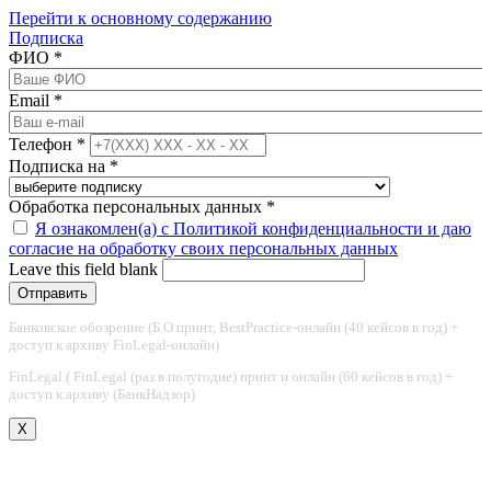
Перейти к основному содержанию
Подписка
ФИО
*
Email
*
Телефон
*
Подписка на
*
Обработка персональных данных
*
Я ознакомлен(а) с Политикой конфиденциальности и даю
согласие на обработку своих персональных данных
Leave this field blank
Банковское обозрение (Б.О принт, BestPractice-онлайн (40 кейсов в год) +
доступ к архиву FinLegal-онлайн)
FinLegal ( FinLegal (раз в полугодие) принт и онлайн (60 кейсов в год) +
доступ к архиву (БанкНадзор)
X