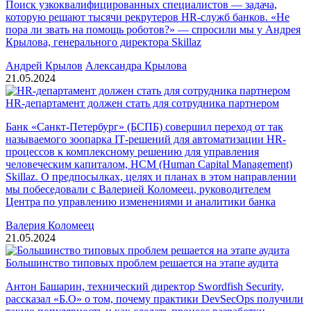
Поиск узкоквалифицированных специалистов — задача,
которую решают тысячи рекрутеров HR-служб банков. «Не
пора ли звать на помощь роботов?» — спросили мы у Андрея
Крылова, генерального директора Skillaz
Андрей Крылов
Александра Крылова
21.05.2024
HR-департамент должен стать для сотрудника партнером
Банк «Санкт-Петербург» (БСПБ) совершил переход от так
называемого зоопарка IТ-решений для автоматизации HR-
процессов к комплексному решению для управления
человеческим капиталом, HCM (Human Capital Management)
Skillaz. О предпосылках, целях и планах в этом направлении
мы побеседовали с Валерией Коломеец, руководителем
Центра по управлению изменениями и аналитики банка
Валерия Коломеец
21.05.2024
Большинство типовых проблем решается на этапе аудита
Антон Башарин, технический директор Swordfish Security,
рассказал «Б.О» о том, почему практики DevSecOps получили