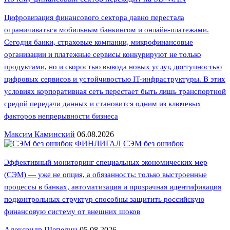
Цифровизация финансового сектора давно перестала
ограничиваться мобильным банкингом и онлайн-платежами.
Сегодня банки, страховые компании, микрофинансовые
организации и платежные сервисы конкурируют не только
продуктами, но и скоростью вывода новых услуг, доступностью
цифровых сервисов и устойчивостью IT-инфраструктуры. В этих
условиях корпоративная сеть перестает быть лишь транспортной
средой передачи данных и становится одним из ключевых
факторов непрерывности бизнеса
Максим Каминский
06.08.2026
ФИНЛИГАЛ
СЭМ без ошибок
Эффективный мониторинг специальных экономических мер
(СЭМ) — уже не опция, а обязанность: только выстроенные
процессы в банках, автоматизация и прозрачная идентификация
подконтрольных структур способны защитить российскую
финансовую систему от внешних шоков
Александр Шепелин
05.08.2026