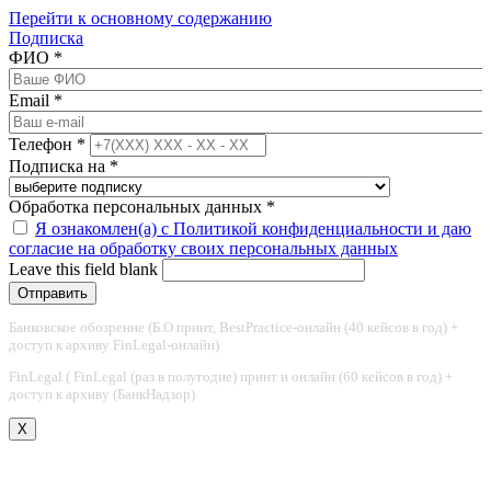
Перейти к основному содержанию
Подписка
ФИО
*
Email
*
Телефон
*
Подписка на
*
Обработка персональных данных
*
Я ознакомлен(а) с Политикой конфиденциальности и даю
согласие на обработку своих персональных данных
Leave this field blank
Банковское обозрение (Б.О принт, BestPractice-онлайн (40 кейсов в год) +
доступ к архиву FinLegal-онлайн)
FinLegal ( FinLegal (раз в полугодие) принт и онлайн (60 кейсов в год) +
доступ к архиву (БанкНадзор)
X