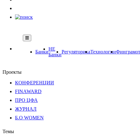
НЕ
Банки
Регуляторика
Технологии
Финграмот
Банки
Проекты
КОНФЕРЕНЦИИ
FINAWARD
ПРО ЦФА
ЖУРНАЛ
Б.О WOMEN
Темы