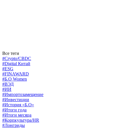
Все теги
#Crypto/CBDC
#Digital Китай
#ESG
#FINAWARD
#Б.О Women
#ВЭД
#ИИ
#Импортозамещение
#Инвестиции
#История «Б.О»
#Итоги года
#Итоги месяца
#Корпкультура/HR
#Лонгриды