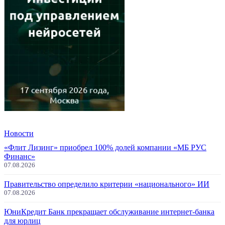
Новости
«Флит Лизинг» приобрел 100% долей компании «МБ РУС
Финанс»
07.08.2026
Правительство определило критерии «национального» ИИ
07.08.2026
ЮниКредит Банк прекращает обслуживание интернет-банка
для юрлиц