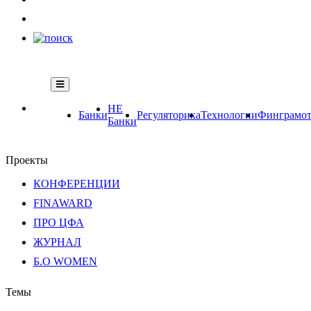
НЕ
Банки
Регуляторика
Технологии
Финграмот
Банки
Проекты
КОНФЕРЕНЦИИ
FINAWARD
ПРО ЦФА
ЖУРНАЛ
Б.О WOMEN
Темы