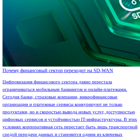
Почему финансовый сектор переходит на SD-WAN
Цифровизация финансового сектора давно перестала
ограничиваться мобильным банкингом и онлайн-платежами.
Сегодня банки, страховые компании, микрофинансовые
организации и платежные сервисы конкурируют не только
продуктами, но и скоростью вывода новых услуг, доступностью
цифровых сервисов и устойчивостью IT-инфраструктуры. В этих
условиях корпоративная сеть перестает быть лишь транспортной
средой передачи данных и становится одним из ключевых