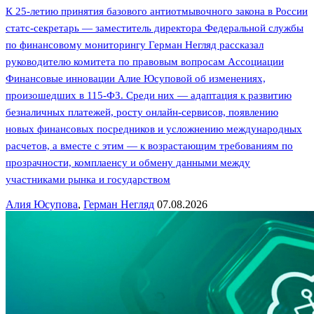
К 25-летию принятия базового антиотмывочного закона в России
статс-секретарь — заместитель директора Федеральной службы
по финансовому мониторингу Герман Негляд рассказал
руководителю комитета по правовым вопросам Ассоциации
Финансовые инновации Алие Юсуповой об изменениях,
произошедших в 115-ФЗ. Среди них — адаптация к развитию
безналичных платежей, росту онлайн-сервисов, появлению
новых финансовых посредников и усложнению международных
расчетов, а вместе с этим — к возрастающим требованиям по
прозрачности, комплаенсу и обмену данными между
участниками рынка и государством
Алия Юсупова
,
Герман Негляд
07.08.2026