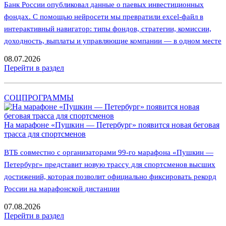
Банк России опубликовал данные о паевых инвестиционных
фондах. С помощью нейросети мы превратили excel-файл в
интерактивный навигатор: типы фондов, стратегии, комиссии,
доходность, выплаты и управляющие компании — в одном месте
08.07.2026
Перейти в раздел
СОЦПРОГРАММЫ
На марафоне «Пушкин — Петербург» появится новая беговая
трасса для спортсменов
ВТБ совместно с организаторами 99-го марафона «Пушкин —
Петербург» представит новую трассу для спортсменов высших
достижений, которая позволит официально фиксировать рекорд
России на марафонской дистанции
07.08.2026
Перейти в раздел