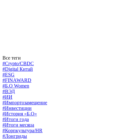
Все теги
#Crypto/CBDC
#Digital Китай
#ESG
#FINAWARD
#Б.О Women
#ВЭД
#ИИ
#Импортозамещение
#Инвестиции
#История «Б.О»
#Итоги года
#Итоги месяца
#Корпкультура/HR
#Лонгриды