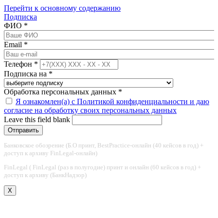
Перейти к основному содержанию
Подписка
ФИО
*
Email
*
Телефон
*
Подписка на
*
Обработка персональных данных
*
Я ознакомлен(а) с Политикой конфиденциальности и даю
согласие на обработку своих персональных данных
Leave this field blank
Банковское обозрение (Б.О принт, BestPractice-онлайн (40 кейсов в год) +
доступ к архиву FinLegal-онлайн)
FinLegal ( FinLegal (раз в полугодие) принт и онлайн (60 кейсов в год) +
доступ к архиву (БанкНадзор)
X