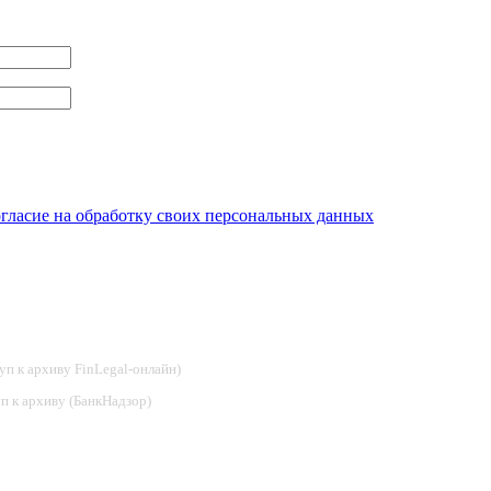
огласие на обработку своих персональных данных
туп к архиву FinLegal-онлайн)
туп к архиву (БанкНадзор)