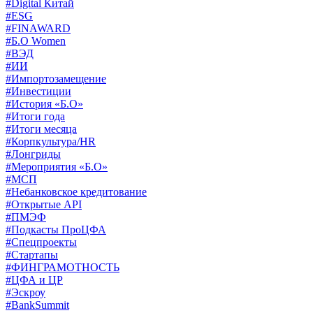
#Digital Китай
#ESG
#FINAWARD
#Б.О Women
#ВЭД
#ИИ
#Импортозамещение
#Инвестиции
#История «Б.О»
#Итоги года
#Итоги месяца
#Корпкультура/HR
#Лонгриды
#Мероприятия «Б.О»
#МСП
#Небанковское кредитование
#Открытые API
#ПМЭФ
#Подкасты ПроЦФА
#Спецпроекты
#Стартапы
#ФИНГРАМОТНОСТЬ
#ЦФА и ЦР
#Эскроу
#BankSummit