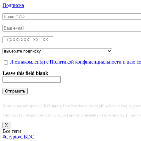
Перейти к основному содержанию
Подписка
ФИО
*
Email
*
Телефон
*
Подписка на
*
Обработка персональных данных
Я ознакомлен(а) с Политикой конфиденциальности и даю с
*
Leave this field blank
Банковское обозрение (Б.О принт, BestPractice-онлайн (40 кейсов в год) + дос
FinLegal ( FinLegal (раз в полугодие) принт и онлайн (60 кейсов в год) + дос
X
Все теги
#Crypto/CBDC