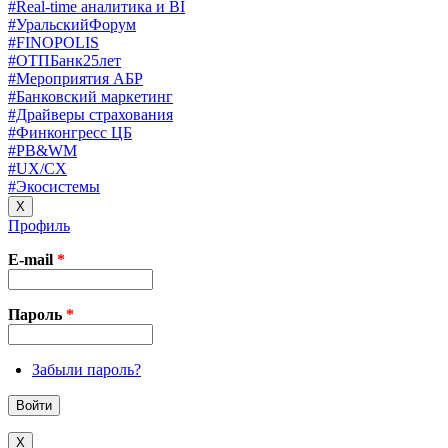
#Real-time аналитика и BI
#УральскийФорум
#FINOPOLIS
#ОТПБанк25лет
#Мероприятия АБР
#Банковский маркетинг
#Драйверы страхования
#Финконгресс ЦБ
#PB&WM
#UX/CX
#Экосистемы
X
Профиль
E-mail
*
Пароль
*
Забыли пароль?
X