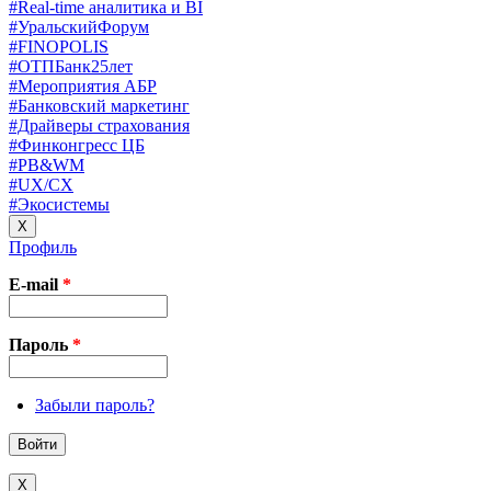
#Real-time аналитика и BI
#УральскийФорум
#FINOPOLIS
#ОТПБанк25лет
#Мероприятия АБР
#Банковский маркетинг
#Драйверы страхования
#Финконгресс ЦБ
#PB&WM
#UX/CX
#Экосистемы
X
Профиль
E-mail
*
Пароль
*
Забыли пароль?
X