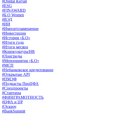
#Digital Китай
#ESG
#FINAWARD
#Б.О Women
#ВЭД
#ИИ
#Импортозамещение
#Инвестиции
#История «Б.О»
#Итоги года
#Итоги месяца
#Корпкультура/HR
#Лонгриды
#Мероприятия «Б.О»
#МСП
#Небанковское кредитование
#Открытые API
#ПМЭФ
#Подкасты ПроЦФА
#Спецпроекты
#Стартапы
#ФИНГРАМОТНОСТЬ
#ЦФА и ЦР
#Эскроу
#BankSummit