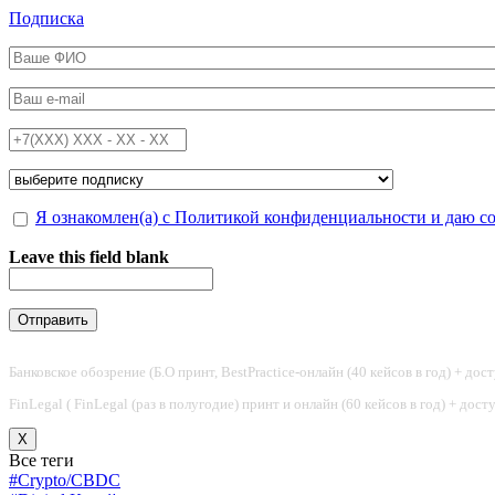
Перейти к основному содержанию
Подписка
ФИО
*
Email
*
Телефон
*
Подписка на
*
Обработка персональных данных
Я ознакомлен(а) с Политикой конфиденциальности и даю с
*
Leave this field blank
Банковское обозрение (Б.О принт, BestPractice-онлайн (40 кейсов в год) + дос
FinLegal ( FinLegal (раз в полугодие) принт и онлайн (60 кейсов в год) + дос
X
Все теги
#Crypto/CBDC