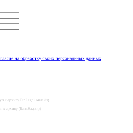
огласие на обработку своих персональных данных
туп к архиву FinLegal-онлайн)
туп к архиву (БанкНадзор)