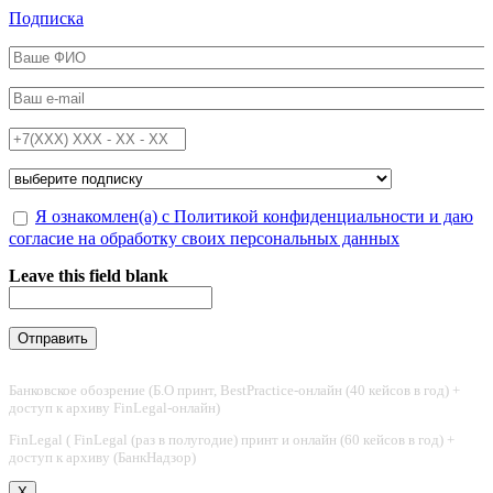
Перейти к основному содержанию
Подписка
ФИО
*
Email
*
Телефон
*
Подписка на
*
Обработка персональных данных
Я ознакомлен(а) с Политикой конфиденциальности и даю
*
согласие на обработку своих персональных данных
Leave this field blank
Банковское обозрение (Б.О принт, BestPractice-онлайн (40 кейсов в год) +
доступ к архиву FinLegal-онлайн)
FinLegal ( FinLegal (раз в полугодие) принт и онлайн (60 кейсов в год) +
доступ к архиву (БанкНадзор)
X