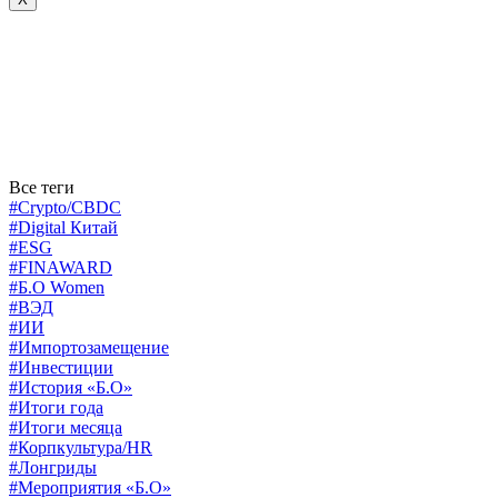
Все теги
#Crypto/CBDC
#Digital Китай
#ESG
#FINAWARD
#Б.О Women
#ВЭД
#ИИ
#Импортозамещение
#Инвестиции
#История «Б.О»
#Итоги года
#Итоги месяца
#Корпкультура/HR
#Лонгриды
#Мероприятия «Б.О»