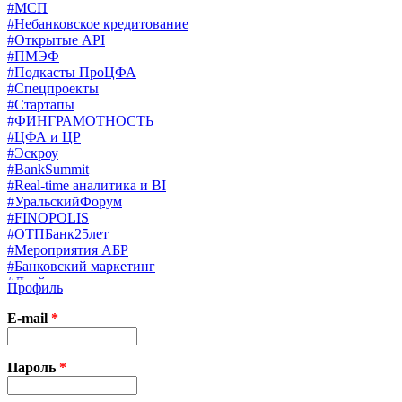
#МСП
#Небанковское кредитование
#Открытые API
#ПМЭФ
#Подкасты ПроЦФА
#Спецпроекты
#Стартапы
#ФИНГРАМОТНОСТЬ
#ЦФА и ЦР
#Эскроу
#BankSummit
#Real-time аналитика и BI
#УральскийФорум
#FINOPOLIS
#ОТПБанк25лет
#Мероприятия АБР
#Банковский маркетинг
#Драйверы страхования
Профиль
#Финконгресс ЦБ
#PB&WM
E-mail
*
#UX/CX
#Экосистемы
X
Пароль
*