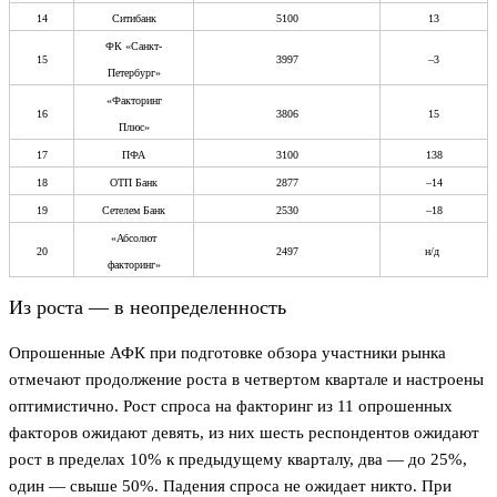
14
Ситибанк
5100
13
ФК «Санкт-
15
3997
–3
Петербург»
«Факторинг
16
3806
15
Плюс»
17
ПФА
3100
138
18
ОТП Банк
2877
–14
19
Сетелем Банк
2530
–18
«Абсолют
20
2497
н/д
факторинг»
Из роста — в неопределенность
Опрошенные АФК при подготовке обзора участники рынка
отмечают продолжение роста в четвертом квартале и настроены
оптимистично. Рост спроса на факторинг из 11 опрошенных
факторов ожидают девять, из них шесть респондентов ожидают
рост в пределах 10% к предыдущему кварталу, два — до 25%,
один — свыше 50%. Падения спроса не ожидает никто. При