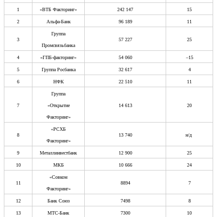
1
«ВТБ Факторинг»
242 147
15
2
Альфа-Банк
96 189
11
Группа
3
57 227
25
Промсвязьбанка
4
«ГПБ-факторинг»
54 060
–15
5
Группа Росбанка
32 617
4
6
НФК
22 510
11
Группа
7
«Открытие
14 613
20
Факторинг»
«РСХБ
8
13 740
н/д
Факторинг»
9
Металлинвестбанк
12 900
25
10
МКБ
10 666
24
«Совком
11
8894
7
Факторинг»
12
Банк Союз
7498
8
13
МТС-Банк
7300
10