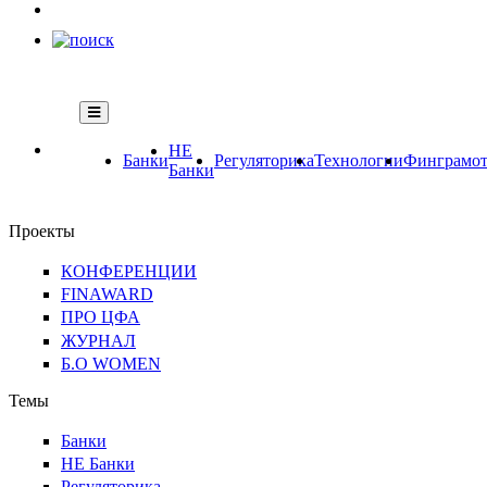
НЕ
Банки
Регуляторика
Технологии
Финграмот
Банки
Проекты
КОНФЕРЕНЦИИ
FINAWARD
ПРО ЦФА
ЖУРНАЛ
Б.О WOMEN
Темы
Банки
НЕ Банки
Регуляторика