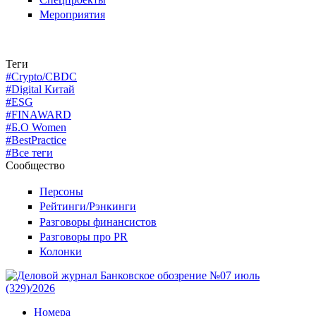
Мероприятия
Теги
#Crypto/CBDC
#Digital Китай
#ESG
#FINAWARD
#Б.О Women
#BestPractice
#Все теги
Сообщество
Персоны
Рейтинги/Рэнкинги
Разговоры финансистов
Разговоры про PR
Колонки
Номера