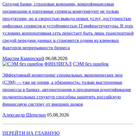
Сегодня банки, страховые компании, микрофинансовые
организации и платежные сервисы конкурируют не только
продуктами, но и скоростью вывода новых услуг, доступностью
цифровых сервисов и устойчивостью IT-инфраструктуры. В этих
условиях корпоративная сеть перестает быть лишь транспортной
средой передачи данных и становится одним из ключевых
факторов непрерывности бизнеса
Максим Каминский
06.08.2026
ФИНЛИГАЛ
СЭМ без ошибок
Эффективный мониторинг специальных экономических мер
(СЭМ) — уже не опция, а обязанность: только выстроенные
процессы в банках, автоматизация и прозрачная идентификация
подконтрольных структур способны защитить российскую
финансовую систему от внешних шоков
Александр Шепелин
05.08.2026
ПЕРЕЙТИ НА ГЛАВНУЮ