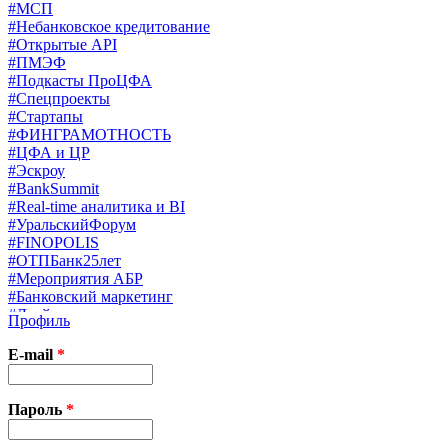
#МСП
#Небанковское кредитование
#Открытые API
#ПМЭФ
#Подкасты ПроЦФА
#Спецпроекты
#Стартапы
#ФИНГРАМОТНОСТЬ
#ЦФА и ЦР
#Эскроу
#BankSummit
#Real-time аналитика и BI
#УральскийФорум
#FINOPOLIS
#ОТПБанк25лет
#Мероприятия АБР
#Банковский маркетинг
#Драйверы страхования
Профиль
#Финконгресс ЦБ
#PB&WM
E-mail
*
#UX/CX
#Экосистемы
X
Пароль
*