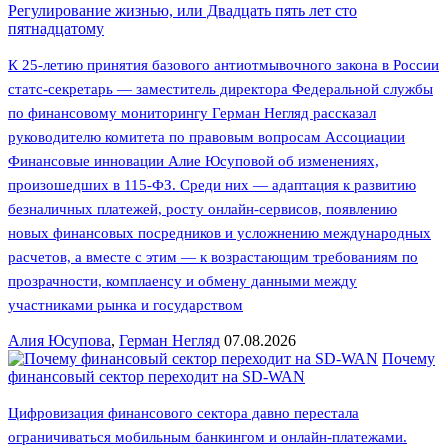
Регулирование жизнью, или Двадцать пять лет сто
пятнадцатому
К 25-летию принятия базового антиотмывочного закона в России
статс-секретарь — заместитель директора Федеральной службы
по финансовому мониторингу Герман Негляд рассказал
руководителю комитета по правовым вопросам Ассоциации
Финансовые инновации Алие Юсуповой об изменениях,
произошедших в 115-ФЗ. Среди них — адаптация к развитию
безналичных платежей, росту онлайн-сервисов, появлению
новых финансовых посредников и усложнению международных
расчетов, а вместе с этим — к возрастающим требованиям по
прозрачности, комплаенсу и обмену данными между
участниками рынка и государством
Алия Юсупова
,
Герман Негляд
07.08.2026
Почему
финансовый сектор переходит на SD-WAN
Цифровизация финансового сектора давно перестала
ограничиваться мобильным банкингом и онлайн-платежами.