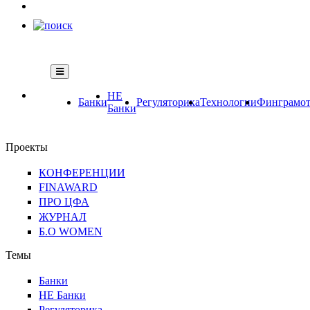
НЕ
Банки
Регуляторика
Технологии
Финграмот
Банки
Проекты
КОНФЕРЕНЦИИ
FINAWARD
ПРО ЦФА
ЖУРНАЛ
Б.О WOMEN
Темы
Банки
НЕ Банки
Регуляторика