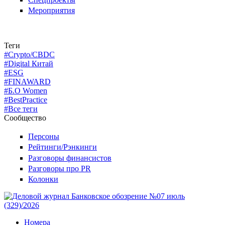
Мероприятия
Теги
#Crypto/CBDC
#Digital Китай
#ESG
#FINAWARD
#Б.О Women
#BestPractice
#Все теги
Сообщество
Персоны
Рейтинги/Рэнкинги
Разговоры финансистов
Разговоры про PR
Колонки
Номера