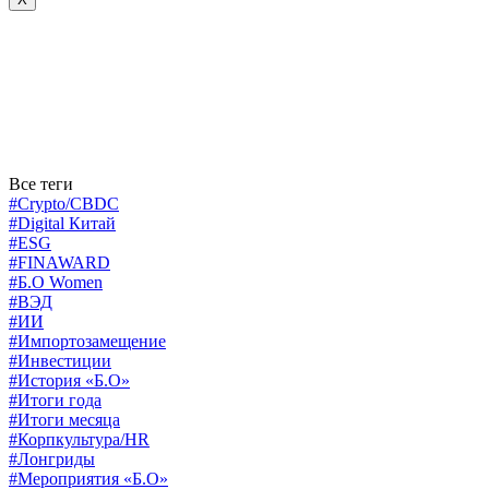
Все теги
#Crypto/CBDC
#Digital Китай
#ESG
#FINAWARD
#Б.О Women
#ВЭД
#ИИ
#Импортозамещение
#Инвестиции
#История «Б.О»
#Итоги года
#Итоги месяца
#Корпкультура/HR
#Лонгриды
#Мероприятия «Б.О»