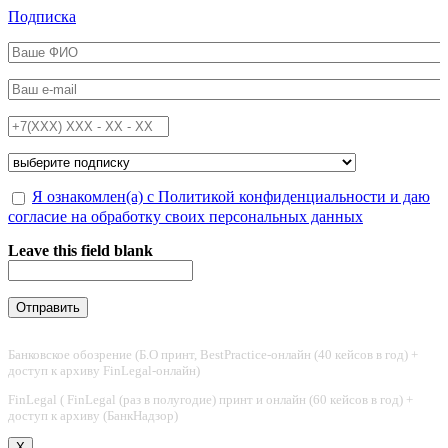
Перейти к основному содержанию
Подписка
ФИО
*
Email
*
Телефон
*
Подписка на
*
Обработка персональных данных
Я ознакомлен(а) с Политикой конфиденциальности и даю
*
согласие на обработку своих персональных данных
Leave this field blank
Банковское обозрение (Б.О принт, BestPractice-онлайн (40 кейсов в год) +
доступ к архиву FinLegal-онлайн)
FinLegal ( FinLegal (раз в полугодие) принт и онлайн (60 кейсов в год) +
доступ к архиву (БанкНадзор)
X