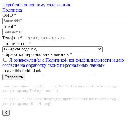
Перейти к основному содержанию
Подписка
ФИО
*
Email
*
Телефон
*
Подписка на
*
Обработка персональных данных
*
Я ознакомлен(а) с Политикой конфиденциальности и даю
согласие на обработку своих персональных данных
Leave this field blank
Банковское обозрение (Б.О принт, BestPractice-онлайн (40 кейсов в год) +
доступ к архиву FinLegal-онлайн)
FinLegal ( FinLegal (раз в полугодие) принт и онлайн (60 кейсов в год) +
доступ к архиву (БанкНадзор)
X