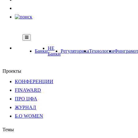
НЕ
Банки
Регуляторика
Технологии
Финграмот
Банки
Проекты
КОНФЕРЕНЦИИ
FINAWARD
ПРО ЦФА
ЖУРНАЛ
Б.О WOMEN
Темы