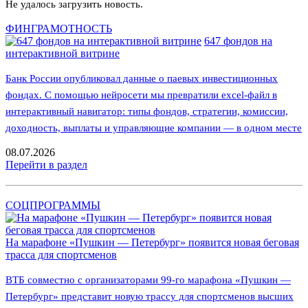
Не удалось загрузить новость.
ФИНГРАМОТНОСТЬ
647 фондов на
интерактивной витрине
Банк России опубликовал данные о паевых инвестиционных
фондах. С помощью нейросети мы превратили excel-файл в
интерактивный навигатор: типы фондов, стратегии, комиссии,
доходность, выплаты и управляющие компании — в одном месте
08.07.2026
Перейти в раздел
СОЦПРОГРАММЫ
На марафоне «Пушкин — Петербург» появится новая беговая
трасса для спортсменов
ВТБ совместно с организаторами 99-го марафона «Пушкин —
Петербург» представит новую трассу для спортсменов высших