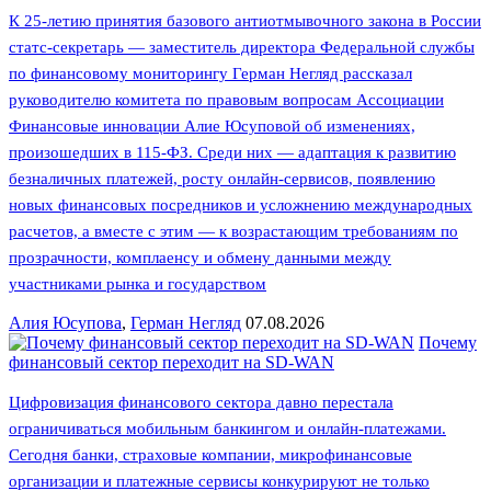
К 25-летию принятия базового антиотмывочного закона в России
статс-секретарь — заместитель директора Федеральной службы
по финансовому мониторингу Герман Негляд рассказал
руководителю комитета по правовым вопросам Ассоциации
Финансовые инновации Алие Юсуповой об изменениях,
произошедших в 115-ФЗ. Среди них — адаптация к развитию
безналичных платежей, росту онлайн-сервисов, появлению
новых финансовых посредников и усложнению международных
расчетов, а вместе с этим — к возрастающим требованиям по
прозрачности, комплаенсу и обмену данными между
участниками рынка и государством
Алия Юсупова
,
Герман Негляд
07.08.2026
Почему
финансовый сектор переходит на SD-WAN
Цифровизация финансового сектора давно перестала
ограничиваться мобильным банкингом и онлайн-платежами.
Сегодня банки, страховые компании, микрофинансовые
организации и платежные сервисы конкурируют не только