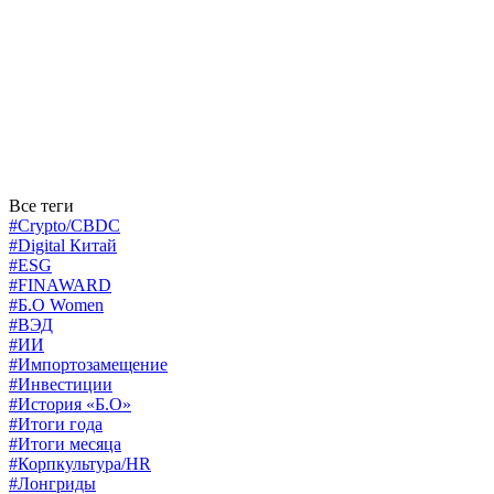
Все теги
#Crypto/CBDC
#Digital Китай
#ESG
#FINAWARD
#Б.О Women
#ВЭД
#ИИ
#Импортозамещение
#Инвестиции
#История «Б.О»
#Итоги года
#Итоги месяца
#Корпкультура/HR
#Лонгриды