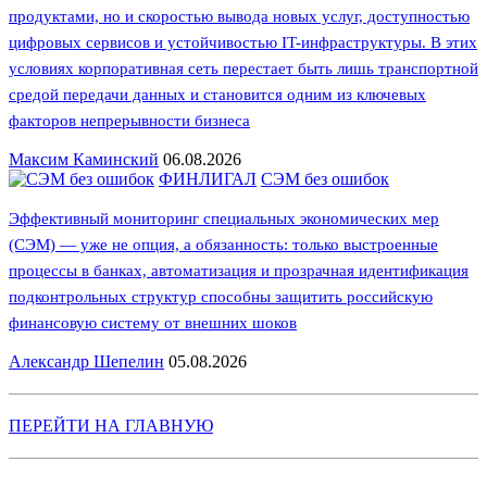
продуктами, но и скоростью вывода новых услуг, доступностью
цифровых сервисов и устойчивостью IT-инфраструктуры. В этих
условиях корпоративная сеть перестает быть лишь транспортной
средой передачи данных и становится одним из ключевых
факторов непрерывности бизнеса
Максим Каминский
06.08.2026
ФИНЛИГАЛ
СЭМ без ошибок
Эффективный мониторинг специальных экономических мер
(СЭМ) — уже не опция, а обязанность: только выстроенные
процессы в банках, автоматизация и прозрачная идентификация
подконтрольных структур способны защитить российскую
финансовую систему от внешних шоков
Александр Шепелин
05.08.2026
ПЕРЕЙТИ НА ГЛАВНУЮ