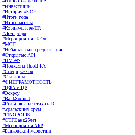
#Импортозамещение
#Инвестиции
#История «Б.О»
#Итоги года
#Итоги месяца
#Корпкультура/HR
#Лонгриды
#Мероприятия «Б.О»
#МСП
#Небанковское кредитование
#Открытые API
#ПМЭФ
#Подкасты ПроЦФА
#Спецпроекты
#Стартапы
#ФИНГРАМОТНОСТЬ
#ЦФА и ЦР
#Эскроу
#BankSummit
#Real-time аналитика и BI
#УральскийФорум
#FINOPOLIS
#ОТПБанк25лет
#Мероприятия АБР
#Банковский маркетинг