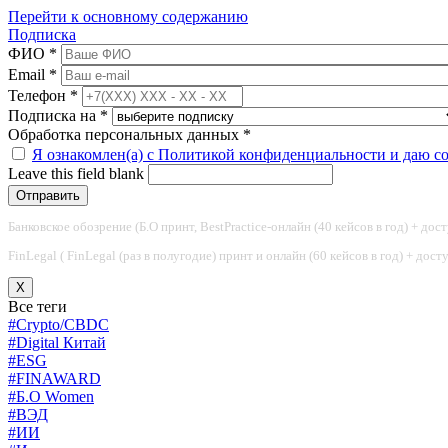
Перейти к основному содержанию
Подписка
ФИО
*
Email
*
Телефон
*
Подписка на
*
Обработка персональных данных
*
Я ознакомлен(а) с Политикой конфиденциальности и даю с
Leave this field blank
Банковское обозрение (Б.О принт, BestPractice-онлайн (40 кейсов в год) + дос
FinLegal ( FinLegal (раз в полугодие) принт и онлайн (60 кейсов в год) + дос
X
Все теги
#Crypto/CBDC
#Digital Китай
#ESG
#FINAWARD
#Б.О Women
#ВЭД
#ИИ