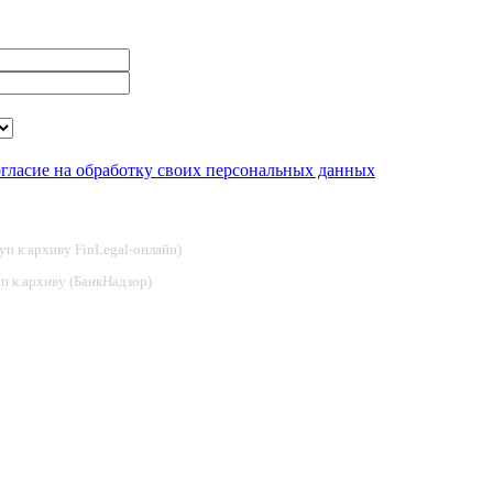
огласие на обработку своих персональных данных
туп к архиву FinLegal-онлайн)
туп к архиву (БанкНадзор)