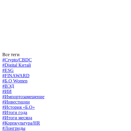
Все теги
#Crypto/CBDC
#Digital Китай
#ESG
#FINAWARD
#Б.О Women
#ВЭД
#ИИ
#Импортозамещение
#Инвестиции
#История «Б.О»
#Итоги года
#Итоги месяца
#Корпкультура/HR
#Лонгриды