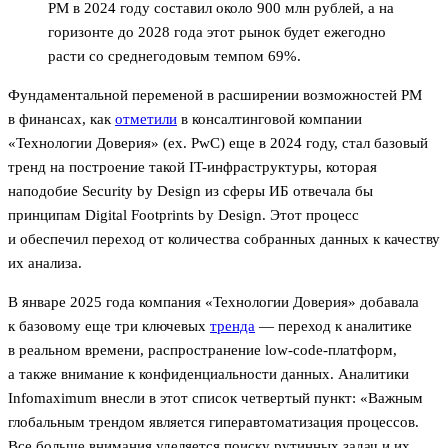
PM в 2024 году составил около 900 млн рублей, а на
горизонте до 2028 года этот рынок будет ежегодно
расти со среднегодовым темпом 69%.
Фундаментальной переменой в расширении возможностей PM
в финансах, как
отметили
в консалтинговой компании
«Технологии Доверия» (ex. PwC) еще в 2024 году, стал базовый
тренд на построение такой IT-инфраструктуры, которая
наподобие Security by Design из сферы ИБ отвечала бы
принципам Digital Footprints by Design. Этот процесс
и обеспечил переход от количества собранных данных к качеству
их анализа.
В январе 2025 года компания «Технологии Доверия» добавала
к базовому еще три ключевых
тренда
— переход к аналитике
в реальном времени, распространение low-code-платформ,
а также внимание к конфиденциальности данных. Аналитики
Infomaximum внесли в этот список четвертый пункт: «Важным
глобальным трендом является гиперавтоматизация процессов.
Все больше внимания уделяется поиску рутинных задач и их