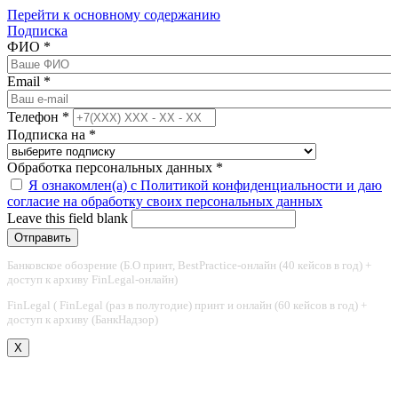
Перейти к основному содержанию
Подписка
ФИО
*
Email
*
Телефон
*
Подписка на
*
Обработка персональных данных
*
Я ознакомлен(а) с Политикой конфиденциальности и даю
согласие на обработку своих персональных данных
Leave this field blank
Банковское обозрение (Б.О принт, BestPractice-онлайн (40 кейсов в год) +
доступ к архиву FinLegal-онлайн)
FinLegal ( FinLegal (раз в полугодие) принт и онлайн (60 кейсов в год) +
доступ к архиву (БанкНадзор)
X