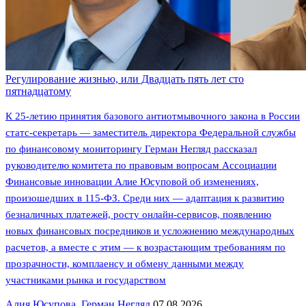
Регулирование жизнью, или Двадцать пять лет сто
пятнадцатому
К 25-летию принятия базового антиотмывочного закона в России
статс-секретарь — заместитель директора Федеральной службы
по финансовому мониторингу Герман Негляд рассказал
руководителю комитета по правовым вопросам Ассоциации
Финансовые инновации Алие Юсуповой об изменениях,
произошедших в 115-ФЗ. Среди них — адаптация к развитию
безналичных платежей, росту онлайн-сервисов, появлению
новых финансовых посредников и усложнению международных
расчетов, а вместе с этим — к возрастающим требованиям по
прозрачности, комплаенсу и обмену данными между
участниками рынка и государством
Алия Юсупова
,
Герман Негляд
07.08.2026