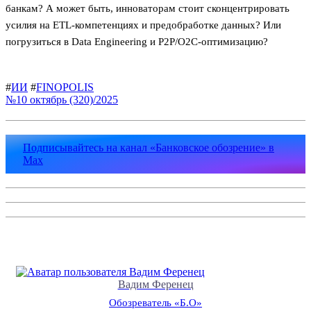
банкам? А может быть, инноваторам стоит сконцентрировать
усилия на ETL-компетенциях и предобработке данных? Или
погрузиться в Data Engineering и P2P/O2C-оптимизацию?
#
ИИ
#
FINOPOLIS
№10 октябрь (320)/2025
Подписывайтесь на канал «Банковское обозрение» в
Max
Вадим Ференец
Обозреватель «Б.О»