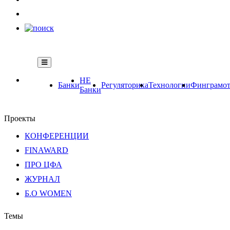
НЕ
Банки
Регуляторика
Технологии
Финграмот
Банки
Проекты
КОНФЕРЕНЦИИ
FINAWARD
ПРО ЦФА
ЖУРНАЛ
Б.О WOMEN
Темы