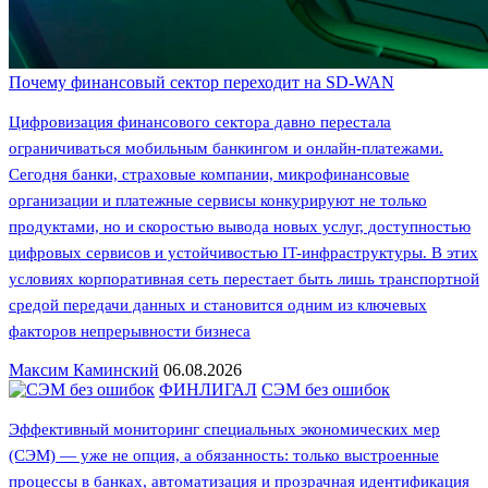
Почему финансовый сектор переходит на SD-WAN
Цифровизация финансового сектора давно перестала
ограничиваться мобильным банкингом и онлайн-платежами.
Сегодня банки, страховые компании, микрофинансовые
организации и платежные сервисы конкурируют не только
продуктами, но и скоростью вывода новых услуг, доступностью
цифровых сервисов и устойчивостью IT-инфраструктуры. В этих
условиях корпоративная сеть перестает быть лишь транспортной
средой передачи данных и становится одним из ключевых
факторов непрерывности бизнеса
Максим Каминский
06.08.2026
ФИНЛИГАЛ
СЭМ без ошибок
Эффективный мониторинг специальных экономических мер
(СЭМ) — уже не опция, а обязанность: только выстроенные
процессы в банках, автоматизация и прозрачная идентификация