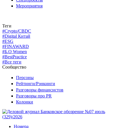
Мероприятия
Теги
#Crypto/CBDC
#Digital Китай
#ESG
#FINAWARD
#Б.О Women
#BestPractice
#Все теги
Сообщество
Персоны
Рейтинги/Рэнкинги
Разговоры финансистов
Разговоры про PR
Колонки
Номера