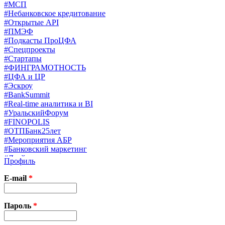
#МСП
#Небанковское кредитование
#Открытые API
#ПМЭФ
#Подкасты ПроЦФА
#Спецпроекты
#Стартапы
#ФИНГРАМОТНОСТЬ
#ЦФА и ЦР
#Эскроу
#BankSummit
#Real-time аналитика и BI
#УральскийФорум
#FINOPOLIS
#ОТПБанк25лет
#Мероприятия АБР
#Банковский маркетинг
#Драйверы страхования
Профиль
#Финконгресс ЦБ
#PB&WM
E-mail
*
#UX/CX
#Экосистемы
X
Пароль
*