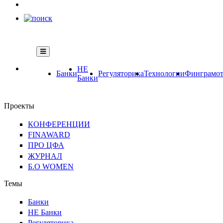
НЕ
Банки
Регуляторика
Технологии
Финграмот
Банки
Проекты
КОНФЕРЕНЦИИ
FINAWARD
ПРО ЦФА
ЖУРНАЛ
Б.О WOMEN
Темы
Банки
НЕ Банки
Регуляторика