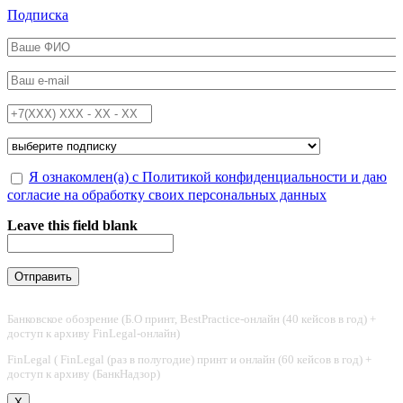
Перейти к основному содержанию
Подписка
ФИО
*
Email
*
Телефон
*
Подписка на
*
Обработка персональных данных
Я ознакомлен(а) с Политикой конфиденциальности и даю
*
согласие на обработку своих персональных данных
Leave this field blank
Банковское обозрение (Б.О принт, BestPractice-онлайн (40 кейсов в год) +
доступ к архиву FinLegal-онлайн)
FinLegal ( FinLegal (раз в полугодие) принт и онлайн (60 кейсов в год) +
доступ к архиву (БанкНадзор)
X