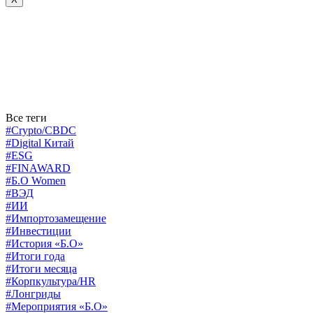
Все теги
#Crypto/CBDC
#Digital Китай
#ESG
#FINAWARD
#Б.О Women
#ВЭД
#ИИ
#Импортозамещение
#Инвестиции
#История «Б.О»
#Итоги года
#Итоги месяца
#Корпкультура/HR
#Лонгриды
#Мероприятия «Б.О»