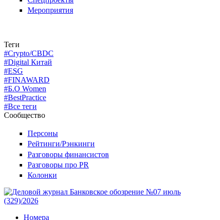
Мероприятия
Теги
#Crypto/CBDC
#Digital Китай
#ESG
#FINAWARD
#Б.О Women
#BestPractice
#Все теги
Сообщество
Персоны
Рейтинги/Рэнкинги
Разговоры финансистов
Разговоры про PR
Колонки
Номера