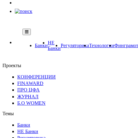
НЕ
Банки
Регуляторика
Технологии
Финграмот
Банки
Проекты
КОНФЕРЕНЦИИ
FINAWARD
ПРО ЦФА
ЖУРНАЛ
Б.О WOMEN
Темы
Банки
НЕ Банки
Регуляторика