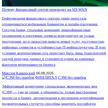
Почему финансовый сектор переходит на SD-WAN
Цифровизация финансового сектора давно перестала
ограничиваться мобильным банкингом и онлайн-платежами.
Сегодня банки, страховые компании, микрофинансовые
организации и платежные сервисы конкурируют не только
продуктами, но и скоростью вывода новых услуг, доступностью
цифровых сервисов и устойчивостью IT-инфраструктуры. В этих
условиях корпоративная сеть перестает быть лишь транспортной
средой передачи данных и становится одним из ключевых
факторов непрерывности бизнеса
Максим Каминский
06.08.2026
ФИНЛИГАЛ
СЭМ без ошибок
Эффективный мониторинг специальных экономических мер
(СЭМ) — уже не опция, а обязанность: только выстроенные
процессы в банках, автоматизация и прозрачная идентификация
подконтрольных структур способны защитить российскую