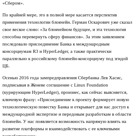
«Сбером».
По крайней мере, это в полной мере касается перспектив
применения технологии блокчейн. Герман Оскарович уже сказал
свое веское слово: «За блокчейном будущее, и эта технология
способна перевернуть сферу финансов». За этим заявлением
последовало присоединение Банка к международным
консорциумам R3 и HyperLedger, а также практически
параллельно к российскому блокчейн-консорциуму под эгидой
ЦБ.
Осенью 2016 года зампредправления Сбербанка Лев Хасис,
подписывая в Женеве соглашение с Linux Foundation
(курирующим HyperLedger), произнес, как сейчас выясняется,
ключевую фразу: «Присоединение к проекту формирует новую
технологическую повестку Банка и открывает для нас доступ к
международной экспертизе и передовым разработкам в области
блокчейн. У нас появляется возможность напрямую влиять на
развитие платформы и взаимодействовать с ее ключевыми
разработчиками».