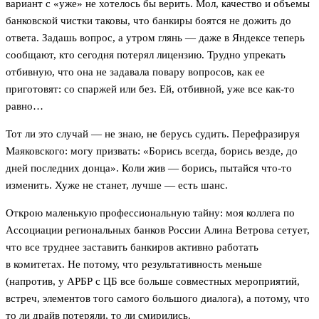
вариант с «уже» не хотелось бы верить. Мол, качество и объемы
банковской чистки таковы, что банкиры боятся не дожить до
ответа. Задашь вопрос, а утром глянь — даже в Яндексе теперь
сообщают, кто сегодня потерял лицензию. Трудно упрекать
отбивную, что она не задавала повару вопросов, как ее
приготовят: со спаржей или без. Ей, отбивной, уже все как-то
равно…
Тот ли это случай — не знаю, не берусь судить. Перефразируя
Маяковского: могу призвать: «Борись всегда, борись везде, до
дней последних донца». Коли жив — борись, пытайся что-то
изменить. Хуже не станет, лучше — есть шанс.
Открою маленькую профессиональную тайну: моя коллега по
Ассоциации региональных банков России Алина Ветрова сетует,
что все труднее заставить банкиров активно работать
в комитетах. Не потому, что результативность меньше
(напротив, у АРБР с ЦБ все больше совместных мероприятий,
встреч, элементов того самого большого диалога), а потому, что
то ли драйв потеряли, то ли смирились.