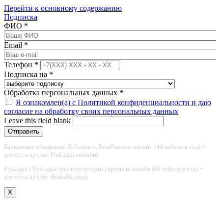
Перейти к основному содержанию
Подписка
ФИО
*
Email
*
Телефон
*
Подписка на
*
Обработка персональных данных
*
Я ознакомлен(а) с Политикой конфиденциальности и даю
согласие на обработку своих персональных данных
Leave this field blank
Банковское обозрение (Б.О принт, BestPractice-онлайн (40 кейсов в год) +
доступ к архиву FinLegal-онлайн)
FinLegal ( FinLegal (раз в полугодие) принт и онлайн (60 кейсов в год) +
доступ к архиву (БанкНадзор)
X