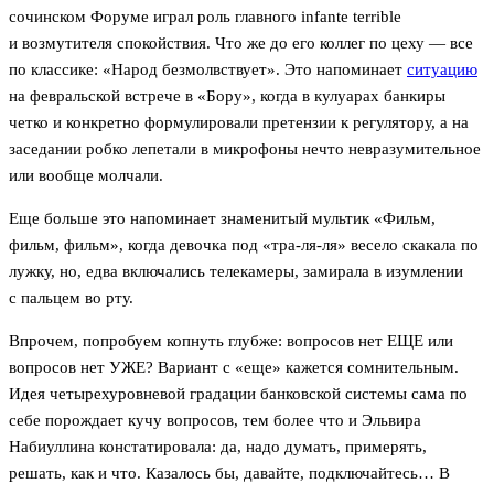
сочинском Форуме играл роль главного infante terrible
и возмутителя спокойствия. Что же до его коллег по цеху — все
по классике: «Народ безмолвствует». Это напоминает
ситуацию
на февральской встрече в «Бору», когда в кулуарах банкиры
четко и конкретно формулировали претензии к регулятору, а на
заседании робко лепетали в микрофоны нечто невразумительное
или вообще молчали.
Еще больше это напоминает знаменитый мультик «Фильм,
фильм, фильм», когда девочка под «тра-ля-ля» весело скакала по
лужку, но, едва включались телекамеры, замирала в изумлении
с пальцем во рту.
Впрочем, попробуем копнуть глубже: вопросов нет ЕЩЕ или
вопросов нет УЖЕ? Вариант с «еще» кажется сомнительным.
Идея четырехуровневой градации банковской системы сама по
себе порождает кучу вопросов, тем более что и Эльвира
Набиуллина констатировала: да, надо думать, примерять,
решать, как и что. Казалось бы, давайте, подключайтесь… В