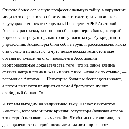
Открою более серьезную профессиональную тайну, в нарушение
медиа-этики (разговор об этом шел тет-а-тет, за чашкой кофе
в кулуарах сочинского Форума). Президент АРБР Анатолий
Аксаков, рассказал, как по просьбе акционеров банка, который
«прессовал» регулятор, как-то вступился за судьбу кредитного
учреждения. Акционеры били себя в грудь и рассказывали, какие
они белые и пушистые, а чуть позже весьма компетентные
органы положили на стол президента Ассоциации
неопровержимые доказательства того, что на банке клейма
ставить негде в плане ФЗ-115 и иже с ним. «Мне было стыдно, —
вспоминал Аксаков. — Некоторые банкиры беспредельничают,
а потом пытаются прикрыться темой “регулятор душит
свободный банкинг”».
И тут мы выходим на неприятную тему. Насчет банковской
«чистки», которую многие критики регулятора (включая автора
этих строк) называют «зачисткой». Чтобы мы ни говорили, но
даже далекиt от центробанкопочитания люди признают: