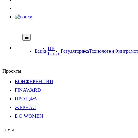
НЕ
Банки
Регуляторика
Технологии
Финграмот
Банки
Проекты
КОНФЕРЕНЦИИ
FINAWARD
ПРО ЦФА
ЖУРНАЛ
Б.О WOMEN
Темы