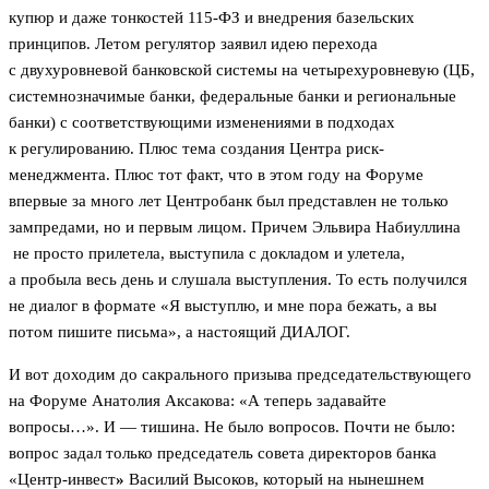
купюр и даже тонкостей 115-ФЗ и внедрения базельских
принципов. Летом регулятор заявил идею перехода
с двухуровневой банковской системы на четырехуровневую (ЦБ,
системнозначимые банки, федеральные банки и региональные
банки) с соответствующими изменениями в подходах
к регулированию. Плюс тема создания Центра риск-
менеджмента. Плюс тот факт, что в этом году на Форуме
впервые за много лет Центробанк был представлен не только
зампредами, но и первым лицом. Причем Эльвира Набиуллина
не просто прилетела, выступила с докладом и улетела,
а пробыла весь день и слушала выступления. То есть получился
не диалог в формате «Я выступлю, и мне пора бежать, а вы
потом пишите письма», а настоящий ДИАЛОГ.
И вот доходим до сакрального призыва председательствующего
на Форуме Анатолия Аксакова: «А теперь задавайте
вопросы…». И — тишина. Не было вопросов. Почти не было:
вопрос задал только председатель совета директоров банка
«Центр-инвест
»
Василий Высоков, который на нынешнем