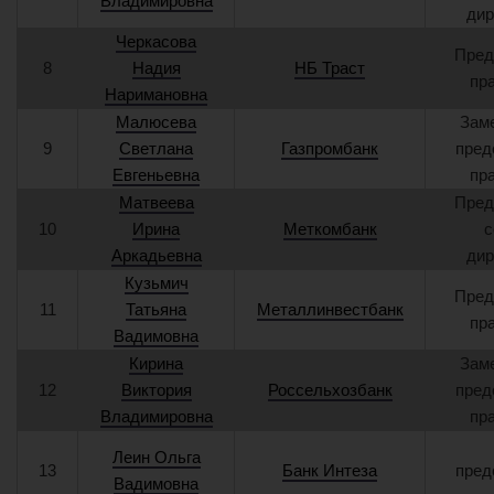
Владимировна
дир
Черкасова
Пред
8
Надия
НБ Траст
пр
Наримановна
Малюсева
Зам
9
Светлана
Газпромбанк
пред
Евгеньевна
пр
Матвеева
Пред
10
Ирина
Меткомбанк
с
Аркадьевна
дир
Кузьмич
Пред
11
Татьяна
Металлинвестбанк
пр
Вадимовна
Кирина
Зам
12
Виктория
Россельхозбанк
пред
Владимировна
пр
Леин Ольга
13
Банк Интеза
пред
Вадимовна