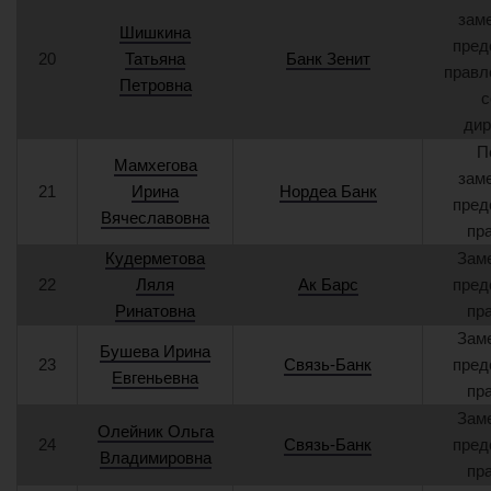
зам
Шишкина
пред
20
Татьяна
Банк Зенит
правл
Петровна
с
дир
П
Мамхегова
зам
21
Ирина
Нордеа Банк
пред
Вячеславовна
пр
Кудерметова
Зам
22
Ляля
Ак Барс
пред
Ринатовна
пр
Зам
Бушева Ирина
23
Связь-Банк
пред
Евгеньевна
пр
Зам
Олейник Ольга
24
Связь-Банк
пред
Владимировна
пр