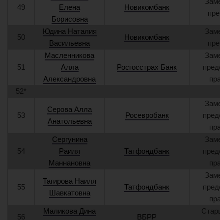
Зам
49
Елена
Новикомбанк
пре
Борисовна
Юдина Наталия
Зам
50
Новикомбанк
Васильевна
пре
Масленникова
Зам
51
Алла
Росгосстрах Банк
пред
Александровна
пр
52*
Зам
Серова Алла
53
Росевробанк
пред
Анатольевна
пр
Сергунина
Зам
54
Раиля
Татфондбанк
пред
Маннановна
пр
Зам
Тагирова Наиля
55
Татфондбанк
пред
Шавкатовна
пр
Маликова Дина
Стар
56
ВБРР