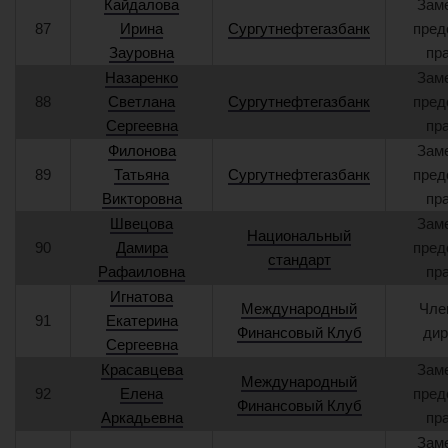
Кайдалова
Зам
87
Ирина
Сургутнефтегазбанк
пред
Зауровна
пр
Назаренко
Зам
88
Светлана
Сургутнефтегазбанк
пред
Сергеевна
пр
Филонова
Зам
89
Татьяна
Сургутнефтегазбанк
пред
Викторовна
пр
Швецова
Зам
Национальный
90
Дамира
пред
стандарт
Рафаиловна
пр
Игнатова
Международный
Чле
91
Екатерина
Финансовый Клуб
дир
Сергеевна
Красавцева
Зам
Международный
92
Елена
пред
Финансовый Клуб
Аркадьевна
пр
Зам