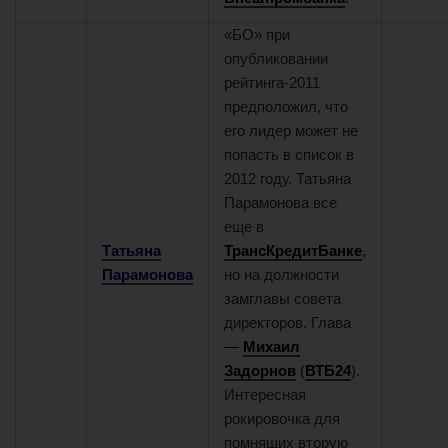
«БО» при
7
8
опубликовании
рейтинга-2011
предположил, что
его лидер может не
попасть в список в
2012 году. Татьяна
Парамонова все
еще в
Татьяна
ТрансКредитБанке
,
Парамонова
но на должности
замглавы совета
директоров. Глава
—
Михаил
Задорнов
(
ВТБ24
).
Интересная
рокировочка для
помнящих вторую