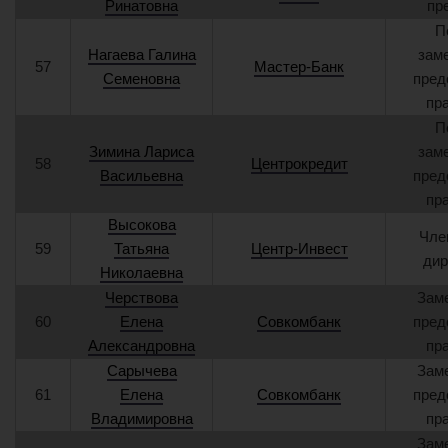
Ринатовна
пр
П
Нагаева Галина
зам
57
Мастер-Банк
Семеновна
пред
пр
П
Зимина Лариса
зам
58
Центрокредит
Васильевна
пред
пр
Высокова
Чле
59
Татьяна
Центр-Инвест
дир
Николаевна
Черствова
Зам
60
Елена
Совкомбанк
пред
Александровна
пр
Сарычева
Зам
61
Елена
Совкомбанк
пред
Владимировна
пр
Зам