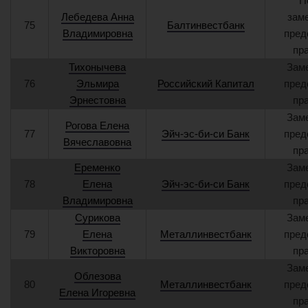
П
Лебедева Анна
зам
75
Балтинвестбанк
Владимировна
пред
пр
Тихонычева
Зам
76
Эльмира
Российский Капитал
пред
Эрнестовна
пр
Зам
Рогова Елена
77
Эйч-эс-би-си Банк
пред
Вячеславовна
пр
Еременко
Зам
78
Елена
Эйч-эс-би-си Банк
пред
Владимировна
пр
Сурикова
Зам
79
Елена
Металлинвестбанк
пред
Викторовна
пр
Зам
Облезова
80
Металлинвестбанк
пред
Елена Игоревна
пр