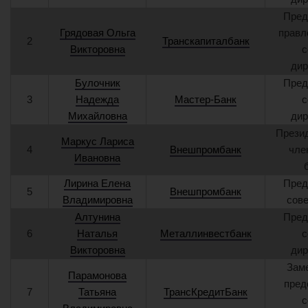
Пред
Грядовая Ольга
правл
2
Транскапиталбанк
Викторовна
с
дир
Булочник
Пред
3
Надежда
Мастер-Банк
с
Михайловна
дир
Презид
Маркус Лариса
4
Внешпромбанк
чле
Ивановна
Лирина Елена
Пред
5
Внешпромбанк
Владимировна
сове
Алтунина
Пред
6
Наталья
Металлинвестбанк
с
Викторовна
дир
Зам
Парамонова
пред
7
Татьяна
ТрансКредитБанк
с