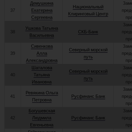
Демушкина
Зам
Национальный
37
Екатерина
пред
Клиринговый Центр
Сергеевна
пр
Зам
Ушкова Татьяна
38
СКБ-Банк
пред
Васильевна
пр
Сивенкова
Зам
Северный морской
39
Алла
пред
путь
Александровна
пр
Шаталова
Зам
Северный морской
40
Татьяна
пред
путь
Ивановна
пр
Зам
Ревякина Ольга
41
Русфинанс Банк
пред
Петровна
пр
Богушевская
Зам
42
Людмила
Русфинанс Банк
пред
Евгеньевна
пр