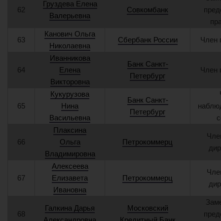
Груздева Елена
62
Совкомбанк
пред
Валерьевна
пр
Канович Ольга
63
Сбербанк России
Член 
Николаевна
Иванникова
Банк Санкт-
64
Елена
Член 
Петербург
Викторовна
Кукурузова
Банк Санкт-
65
Нина
наблю
Петербург
Васильевна
с
Плаксина
Чле
66
Ольга
Петрокоммерц
дир
Владимировна
Алексеева
Чле
67
Елизавета
Петрокоммерц
дир
Ивановна
Зам
Галкина Дарья
Московский
68
пред
Александровна
Кредитный Банк