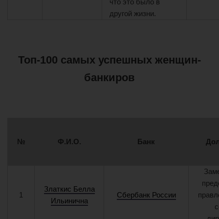
что это было в
другой жизни.
Топ-100 самых успешных женщин-
банкиров
№
Ф.И.О.
Банк
До
Зам
пред
Златкис Белла
1
Сбербанк России
правл
Ильинична
с
дир