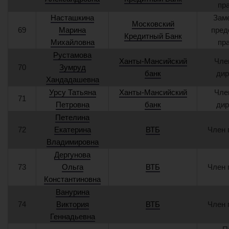
пр
Насташкина
Зам
Московский
69
Марина
пред
Кредитный Банк
Михайловна
пр
Рустамова
Ханты-Мансийский
Чле
70
Зумруд
банк
дир
Хандадашевна
Урсу Татьяна
Ханты-Мансийский
Чле
71
Петровна
банк
дир
Петелина
72
Екатерина
ВТБ
Член 
Владимировна
Дергунова
73
Ольга
ВТБ
Член 
Константиновна
Ванурина
74
Виктория
ВТБ
Член 
Геннадьевна