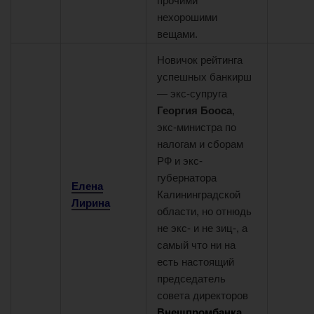
прочими
нехорошими
вещами.
5
6
Новичок рейтинга
успешных банкирш
— экс-супруга
Георгия Бооса
,
экс-министра по
налогам и сборам
РФ и экс-
губернатора
Елена
Калининградской
Лирина
области, но отнюдь
не экс- и не зиц-, а
самый что ни на
есть настоящий
председатель
совета директоров
Внешпромбанка
.