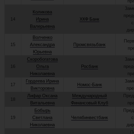
пр
Зам
Коликова
пред
14
Ирина
ХКФ Банк
с
Валерьевна
дир
Волченко
Перв
15
Александра
Промсвязьбанк
пр
Юрьевна
Скоробогатова
Зам
16
Ольга
Росбанк
пред
Николаевна
пр
Гордеева Ирина
Зам
17
Номос-Банк
Викторовна
пре
Лифар Оксана
Международный
Пред
18
Витальевна
Финансовый Клуб
пр
Бобырь
Пред
19
Светлана
Челябинвестбанк
с
Николаевна
дир
П