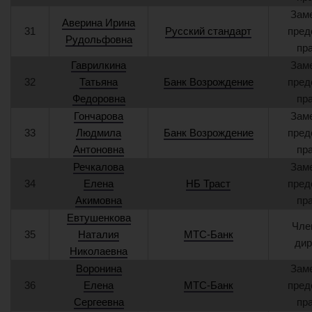
Зам
Аверина Ирина
31
Русский стандарт
пред
Рудольфовна
пр
Гаврилкина
Зам
32
Татьяна
Банк Возрождение
пред
Федоровна
пр
Гончарова
Зам
33
Людмила
Банк Возрождение
пред
Антоновна
пр
Речкалова
Зам
34
Елена
НБ Траст
пред
Акимовна
пр
Евтушенкова
Чле
35
Наталия
МТС-Банк
дир
Николаевна
Воронина
Зам
36
Елена
МТС-Банк
пред
Сергеевна
пр