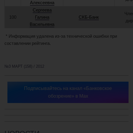
Алексеевна
Сергеева
Чле
100
Галина
СКБ-Банк
дир
Васильевна
* Информация удалена из-за технической ошибки при
составлении рейтинга.
№3 МАРТ (158) / 2012
Подписывайтесь на канал «Банковское
обозрение» в Max