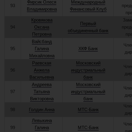
Фирсик Олеся
Международный
93
пред
Владимировна
Финансовый Клуб
пр
Кровякова
Зам
Первый
94
Оксана
пред
объединенный банк
Петровна
пр
Вайсбанд
Чле
95
Галина
ХКФ Банк
дир
Михайловна
Раевская
Московский
Чле
96
Анжела
индустриальный
дир
Васильевна
банк
Андреева
Московский
Чле
97
Татьяна
индустриальный
дир
Викторовна
банк
Чле
98
Голдин Анна
МТС-Банк
дир
Левыкина
Чле
99
Галина
МТС-Банк
дир