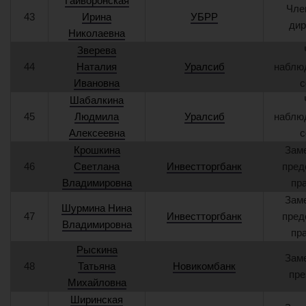
Гайворонская
Чле
43
Ирина
УБРР
дир
Николаевна
Зверева
44
Наталия
Уралсиб
наблю
Ивановна
с
Шабалкина
45
Людмила
Уралсиб
наблю
Алексеевна
с
Крошкина
Зам
46
Светлана
Инвестторгбанк
пред
Владимировна
пр
Зам
Шурмина Нина
47
Инвестторгбанк
пред
Владимировна
пр
Рыскина
Зам
48
Татьяна
Новикомбанк
пре
Михайловна
Ширинская