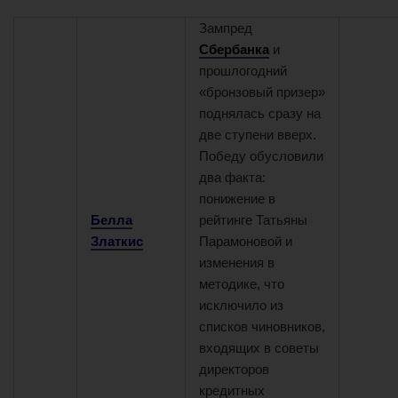
Зампред
1
2
Сбербанка
и
прошлогодний
«бронзовый призер»
поднялась сразу на
две ступени вверх.
Победу обусловили
два факта:
понижение в
Белла
рейтинге Татьяны
Златкис
Парамоновой и
изменения в
методике, что
исключило из
списков чиновников,
входящих в советы
директоров
кредитных