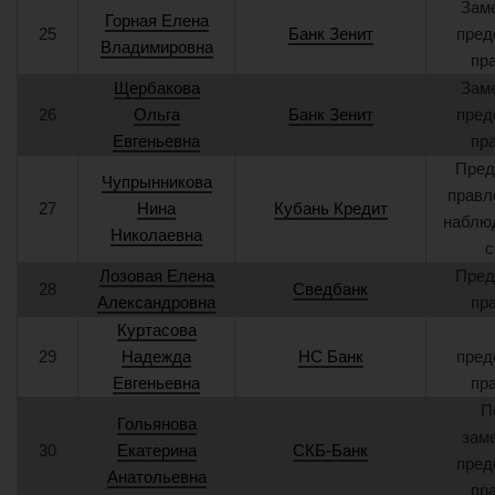
Зам
Горная Елена
25
Банк Зенит
пред
Владимировна
пр
Щербакова
Зам
26
Ольга
Банк Зенит
пред
Евгеньевна
пр
Пред
Чупрынникова
правл
27
Нина
Кубань Кредит
наблю
Николаевна
с
Лозовая Елена
Пред
28
Сведбанк
Александровна
пр
Куртасова
29
Надежда
НС Банк
пред
Евгеньевна
пр
П
Гольянова
зам
30
Екатерина
СКБ-Банк
пред
Анатольевна
пр