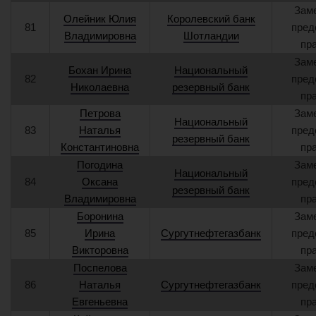
Зам
Олейник Юлия
Королевский банк
81
пред
Владимировна
Шотландии
пр
Зам
Бохан Ирина
Национальный
82
пред
Николаевна
резервный банк
пр
Петрова
Зам
Национальный
83
Наталья
пред
резервный банк
Константиновна
пр
Погодина
Зам
Национальный
84
Оксана
пред
резервный банк
Владимировна
пр
Боронина
Зам
85
Ирина
Сургутнефтегазбанк
пред
Викторовна
пр
Поспелова
Зам
86
Наталья
Сургутнефтегазбанк
пред
Евгеньевна
пр