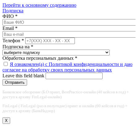
Перейти к основному содержанию
Подписка
ФИО
*
Email
*
Телефон
*
Подписка на
*
Обработка персональных данных
*
Я ознакомлен(а) с Политикой конфиденциальности и даю
согласие на обработку своих персональных данных
Leave this field blank
Банковское обозрение (Б.О принт, BestPractice-онлайн (40 кейсов в год) +
доступ к архиву FinLegal-онлайн)
FinLegal ( FinLegal (раз в полугодие) принт и онлайн (60 кейсов в год) +
доступ к архиву (БанкНадзор)
X