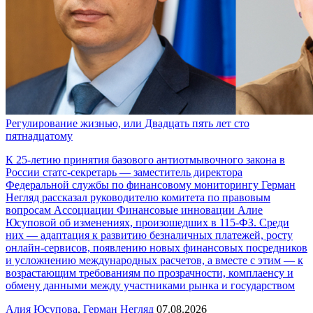
Регулирование жизнью, или Двадцать пять лет сто
пятнадцатому
К 25-летию принятия базового антиотмывочного закона в
России статс-секретарь — заместитель директора
Федеральной службы по финансовому мониторингу Герман
Негляд рассказал руководителю комитета по правовым
вопросам Ассоциации Финансовые инновации Алие
Юсуповой об изменениях, произошедших в 115-ФЗ. Среди
них — адаптация к развитию безналичных платежей, росту
онлайн-сервисов, появлению новых финансовых посредников
и усложнению международных расчетов, а вместе с этим — к
возрастающим требованиям по прозрачности, комплаенсу и
обмену данными между участниками рынка и государством
Алия Юсупова
,
Герман Негляд
07.08.2026