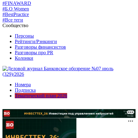
#FINAWARD
#Б.О Women
#BestPractice
#Все теги
Сообщество
Персоны
Рейтинги/Рэнкинги
Разговоры финансистов
Разговоры про PR
Колонки
Номера
Подписка
Тематический план 2026