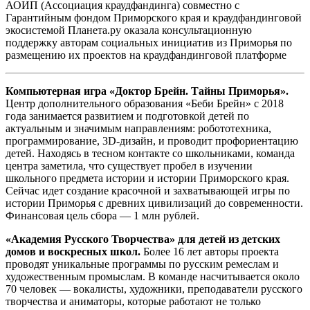
АОИП (Ассоциация краудфандинга) совместно с
Гарантийным фондом Приморского края и краудфандинговой
экосистемой Планета.ру оказала консультационную
поддержку авторам социальных инициатив из Приморья по
размещению их проектов на краудфандинговой платформе
Компьютерная игра «Доктор Брейн. Тайны Приморья».
Центр дополнительного образования «Беби Брейн» с 2018
года занимается развитием и подготовкой детей по
актуальным и значимым направлениям: робототехника,
программирование, 3D-дизайн, и проводит профориентацию
детей. Находясь в тесном контакте со школьниками, команда
центра заметила, что существует пробел в изучении
школьного предмета истории и истории Приморского края.
Сейчас идет создание красочной и захватывающей игры по
истории Приморья с древних цивилизаций до современности.
Финансовая цель сбора — 1 млн рублей.
«Академия Русского Творчества»
для детей из детских
домов и воскресных школ.
Более 16 лет авторы проекта
проводят уникальные программы по русским ремеслам и
художественным промыслам. В команде насчитывается около
70 человек — вокалисты, художники, преподаватели русского
творчества и аниматоры, которые работают не только