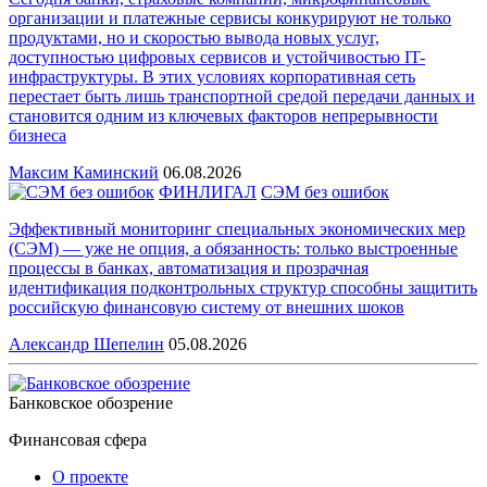
организации и платежные сервисы конкурируют не только
продуктами, но и скоростью вывода новых услуг,
доступностью цифровых сервисов и устойчивостью IT-
инфраструктуры. В этих условиях корпоративная сеть
перестает быть лишь транспортной средой передачи данных и
становится одним из ключевых факторов непрерывности
бизнеса
Максим Каминский
06.08.2026
ФИНЛИГАЛ
СЭМ без ошибок
Эффективный мониторинг специальных экономических мер
(СЭМ) — уже не опция, а обязанность: только выстроенные
процессы в банках, автоматизация и прозрачная
идентификация подконтрольных структур способны защитить
российскую финансовую систему от внешних шоков
Александр Шепелин
05.08.2026
Банковское обозрение
Финансовая сфера
О проекте