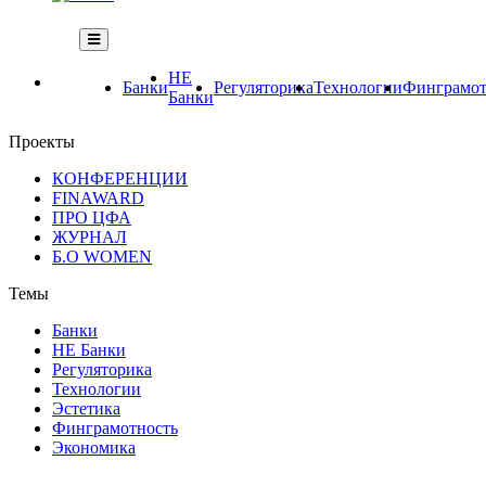
НЕ
Банки
Регуляторика
Технологии
Финграмот
Банки
Проекты
КОНФЕРЕНЦИИ
FINAWARD
ПРО ЦФА
ЖУРНАЛ
Б.О WOMEN
Темы
Банки
НЕ Банки
Регуляторика
Технологии
Эстетика
Финграмотность
Экономика