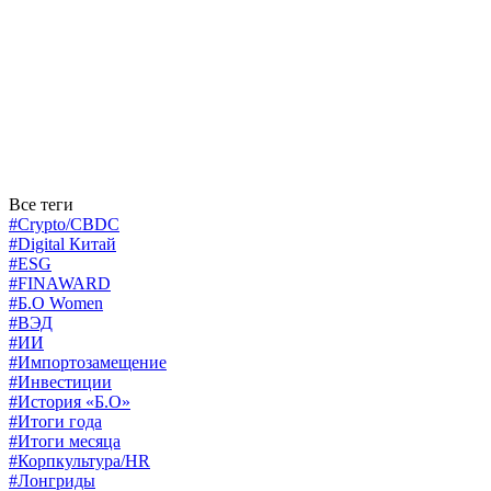
Все теги
#Crypto/CBDC
#Digital Китай
#ESG
#FINAWARD
#Б.О Women
#ВЭД
#ИИ
#Импортозамещение
#Инвестиции
#История «Б.О»
#Итоги года
#Итоги месяца
#Корпкультура/HR
#Лонгриды