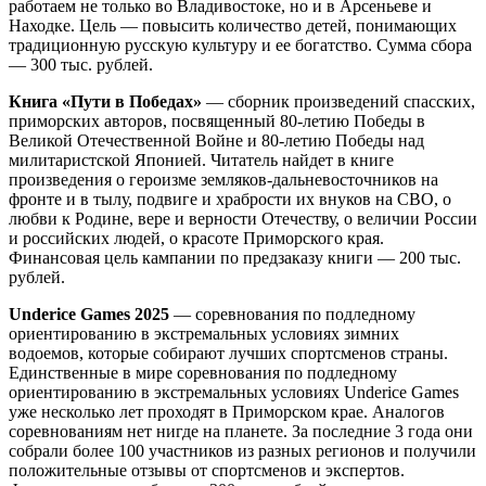
работаем не только во Владивостоке, но и в Арсеньеве и
Находке. Цель — повысить количество детей, понимающих
традиционную русскую культуру и ее богатство. Сумма сбора
— 300 тыс. рублей.
Книга «Пути в Победах»
— сборник произведений спасских,
приморских авторов, посвященный 80-летию Победы в
Великой Отечественной Войне и 80-летию Победы над
милитаристской Японией. Читатель найдет в книге
произведения о героизме земляков-дальневосточников на
фронте и в тылу, подвиге и храбрости их внуков на СВО, о
любви к Родине, вере и верности Отечеству, о величии России
и российских людей, о красоте Приморского края.
Финансовая цель кампании по предзаказу книги — 200 тыс.
рублей.
Underice Games 2025
— соревнования по подледному
ориентированию в экстремальных условиях зимних
водоемов, которые собирают лучших спортсменов страны.
Единственные в мире соревнования по подледному
ориентированию в экстремальных условиях Underice Games
уже несколько лет проходят в Приморском крае. Аналогов
соревнованиям нет нигде на планете. За последние 3 года они
собрали более 100 участников из разных регионов и получили
положительные отзывы от спортсменов и экспертов.