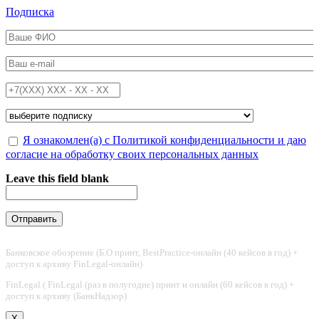
Перейти к основному содержанию
Подписка
ФИО
*
Email
*
Телефон
*
Подписка на
*
Обработка персональных данных
Я ознакомлен(а) с Политикой конфиденциальности и даю
*
согласие на обработку своих персональных данных
Leave this field blank
Банковское обозрение (Б.О принт, BestPractice-онлайн (40 кейсов в год) +
доступ к архиву FinLegal-онлайн)
FinLegal ( FinLegal (раз в полугодие) принт и онлайн (60 кейсов в год) +
доступ к архиву (БанкНадзор)
X