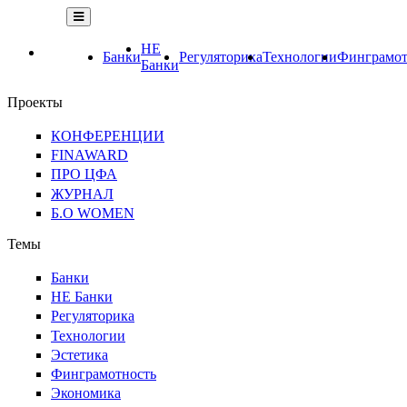
НЕ
Банки
Регуляторика
Технологии
Финграмот
Банки
Проекты
КОНФЕРЕНЦИИ
FINAWARD
ПРО ЦФА
ЖУРНАЛ
Б.О WOMEN
Темы
Банки
НЕ Банки
Регуляторика
Технологии
Эстетика
Финграмотность
Экономика