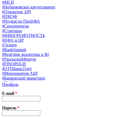
#МСП
#Небанковское кредитование
#Открытые API
#ПМЭФ
#Подкасты ПроЦФА
#Спецпроекты
#Стартапы
#ФИНГРАМОТНОСТЬ
#ЦФА и ЦР
#Эскроу
#BankSummit
#Real-time аналитика и BI
#УральскийФорум
#FINOPOLIS
#ОТПБанк25лет
#Мероприятия АБР
#Банковский маркетинг
#Драйверы страхования
Профиль
#Финконгресс ЦБ
#PB&WM
E-mail
*
#UX/CX
#Экосистемы
X
Пароль
*