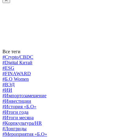
Все теги
#Crypto/CBDC
#Digital Китай
#ESG
#FINAWARD
#Б.О Women
#ВЭД
#ИИ
#Импортозамещение
#Инвестиции
#История «Б.О»
#Итоги года
#Итоги месяца
#Корпкультура/HR
#Лонгриды
#Мероприятия «Б.О»