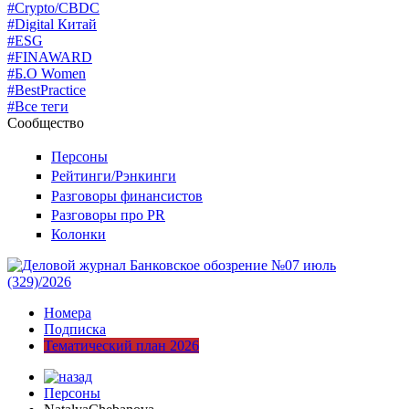
#Crypto/CBDC
#Digital Китай
#ESG
#FINAWARD
#Б.О Women
#BestPractice
#Все теги
Сообщество
Персоны
Рейтинги/Рэнкинги
Разговоры финансистов
Разговоры про PR
Колонки
Номера
Подписка
Тематический план 2026
Персоны