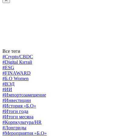
Все теги
#Crypto/CBDC
#Digital Китай
#ESG
#FINAWARD
#Б.О Women
#ВЭД
#ИИ
#Импортозамещение
#Инвестиции
#История «Б.О»
#Итоги года
#Итоги месяца
#Корпкультура/HR
#Лонгриды
#Мероприятия «Б.О»