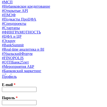
#МСП
#Небанковское кредитование
#Открытые API
#ПМЭФ
#Подкасты ПроЦФА
#Спецпроекты
#Стартапы
#ФИНГРАМОТНОСТЬ
#ЦФА и ЦР
#Эскроу
#BankSummit
#Real-time аналитика и BI
#УральскийФорум
#FINOPOLIS
#ОТПБанк25лет
#Мероприятия АБР
#Банковский маркетинг
#Драйверы страхования
Профиль
#Финконгресс ЦБ
#PB&WM
E-mail
*
#UX/CX
#Экосистемы
X
Пароль
*