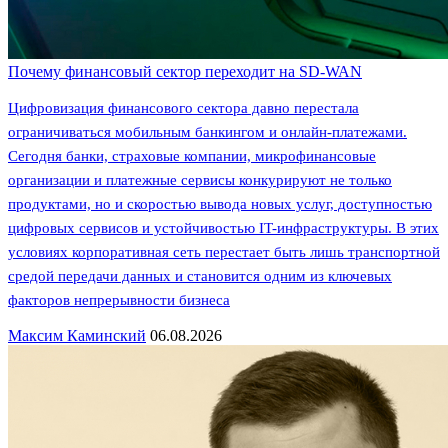
Почему финансовый сектор переходит на SD-WAN
Цифровизация финансового сектора давно перестала
ограничиваться мобильным банкингом и онлайн-платежами.
Сегодня банки, страховые компании, микрофинансовые
организации и платежные сервисы конкурируют не только
продуктами, но и скоростью вывода новых услуг, доступностью
цифровых сервисов и устойчивостью IT-инфраструктуры. В этих
условиях корпоративная сеть перестает быть лишь транспортной
средой передачи данных и становится одним из ключевых
факторов непрерывности бизнеса
Максим Каминский
06.08.2026