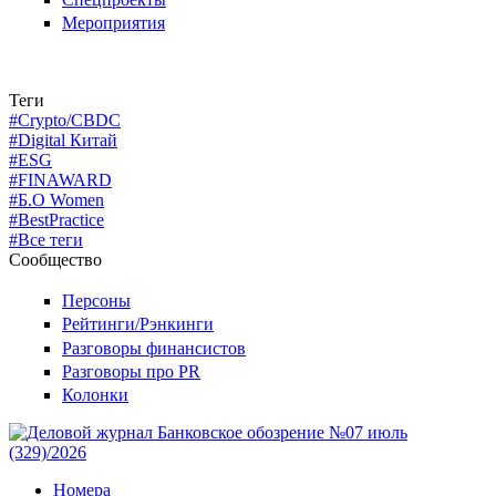
Мероприятия
Теги
#Crypto/CBDC
#Digital Китай
#ESG
#FINAWARD
#Б.О Women
#BestPractice
#Все теги
Сообщество
Персоны
Рейтинги/Рэнкинги
Разговоры финансистов
Разговоры про PR
Колонки
Номера