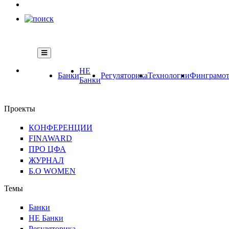
НЕ
Банки
Регуляторика
Технологии
Финграмот
Банки
Проекты
КОНФЕРЕНЦИИ
FINAWARD
ПРО ЦФА
ЖУРНАЛ
Б.О WOMEN
Темы
Банки
НЕ Банки
Регуляторика