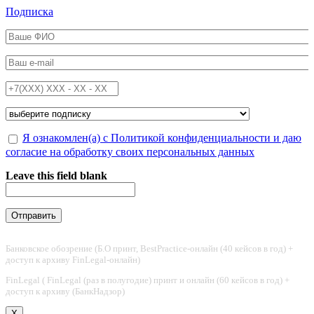
Перейти к основному содержанию
Подписка
ФИО
*
Email
*
Телефон
*
Подписка на
*
Обработка персональных данных
Я ознакомлен(а) с Политикой конфиденциальности и даю
*
согласие на обработку своих персональных данных
Leave this field blank
Банковское обозрение (Б.О принт, BestPractice-онлайн (40 кейсов в год) +
доступ к архиву FinLegal-онлайн)
FinLegal ( FinLegal (раз в полугодие) принт и онлайн (60 кейсов в год) +
доступ к архиву (БанкНадзор)
X