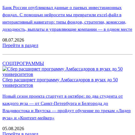
Банк России опубликовал данные о паевых инвестиционных
фондах. С помощью нейросети мы превратили excel-файл в
интерактивный навигатор: типы фондов, стратегии, комиссии,
доходность, выплаты и управляющие компании — в одном месте
08.07.2026
Перейти в раздел
СОЦПРОГРАММЫ
Сбер расширяет программу Амбассадоров в вузах до 50
университетов
Новый сезон проекта стартует в октябре: по два студента от
каждого вуза — от Санкт-Петербурга и Белгорода до
Владивостока и Якутска — пройдут обучение по трекам «Лидер
вуза» и «Контент-мейкер»
05.08.2026
Перейти в раздел