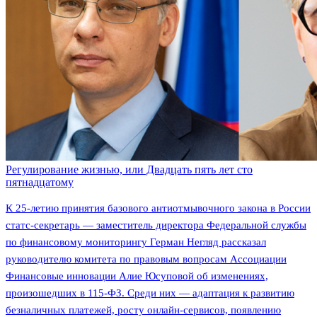
Регулирование жизнью, или Двадцать пять лет сто
пятнадцатому
К 25-летию принятия базового антиотмывочного закона в России
статс-секретарь — заместитель директора Федеральной службы
по финансовому мониторингу Герман Негляд рассказал
руководителю комитета по правовым вопросам Ассоциации
Финансовые инновации Алие Юсуповой об изменениях,
произошедших в 115-ФЗ. Среди них — адаптация к развитию
безналичных платежей, росту онлайн-сервисов, появлению