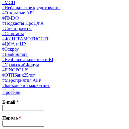
#МСП
#Небанковское кредитование
#Открытые API
#ПМЭФ
#Подкасты ПроЦФА
#Спецпроекты
#Стартапы
#ФИНГРАМОТНОСТЬ
#ЦФА и ЦР
#Эскроу
#BankSummit
#Real-time аналитика и BI
#УральскийФорум
#FINOPOLIS
#ОТПБанк25лет
#Мероприятия АБР
#Банковский маркетинг
#Драйверы страхования
Профиль
#Финконгресс ЦБ
#PB&WM
E-mail
*
#UX/CX
#Экосистемы
X
Пароль
*