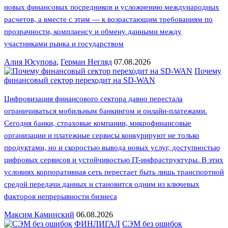
новых финансовых посредников и усложнению международных
расчетов, а вместе с этим — к возрастающим требованиям по
прозрачности, комплаенсу и обмену данными между
участниками рынка и государством
Алия Юсупова
,
Герман Негляд
07.08.2026
Почему
финансовый сектор переходит на SD-WAN
Цифровизация финансового сектора давно перестала
ограничиваться мобильным банкингом и онлайн-платежами.
Сегодня банки, страховые компании, микрофинансовые
организации и платежные сервисы конкурируют не только
продуктами, но и скоростью вывода новых услуг, доступностью
цифровых сервисов и устойчивостью IT-инфраструктуры. В этих
условиях корпоративная сеть перестает быть лишь транспортной
средой передачи данных и становится одним из ключевых
факторов непрерывности бизнеса
Максим Каминский
06.08.2026
ФИНЛИГАЛ
СЭМ без ошибок