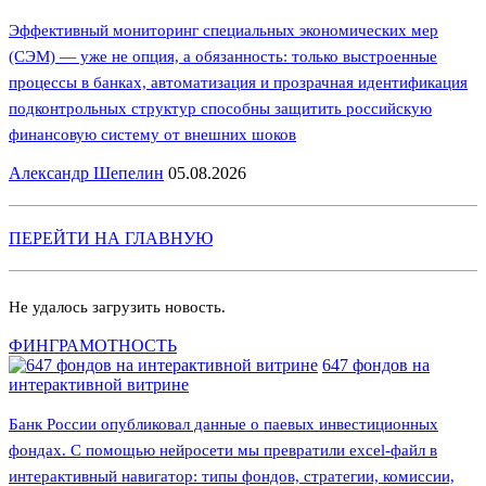
Эффективный мониторинг специальных экономических мер
(СЭМ) — уже не опция, а обязанность: только выстроенные
процессы в банках, автоматизация и прозрачная идентификация
подконтрольных структур способны защитить российскую
финансовую систему от внешних шоков
Александр Шепелин
05.08.2026
ПЕРЕЙТИ НА ГЛАВНУЮ
Не удалось загрузить новость.
ФИНГРАМОТНОСТЬ
647 фондов на
интерактивной витрине
Банк России опубликовал данные о паевых инвестиционных
фондах. С помощью нейросети мы превратили excel-файл в
интерактивный навигатор: типы фондов, стратегии, комиссии,