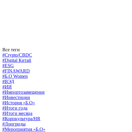
Все теги
#Crypto/CBDC
#Digital Китай
#ESG
#FINAWARD
#Б.О Women
#ВЭД
#ИИ
#Импортозамещение
#Инвестиции
#История «Б.О»
#Итоги года
#Итоги месяца
#Корпкультура/HR
#Лонгриды
#Мероприятия «Б.О»