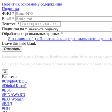
Перейти к основному содержанию
Подписка
ФИО
*
Email
*
Телефон
*
Подписка на
*
Обработка персональных данных
*
Я ознакомлен(а) с Политикой конфиденциальности и даю с
Leave this field blank
Банковское обозрение (Б.О принт, BestPractice-онлайн (40 кейсов в год) + дос
FinLegal ( FinLegal (раз в полугодие) принт и онлайн (60 кейсов в год) + дос
X
Все теги
#Crypto/CBDC
#Digital Китай
#ESG
#FINAWARD
#Б.О Women
#ВЭД
#ИИ