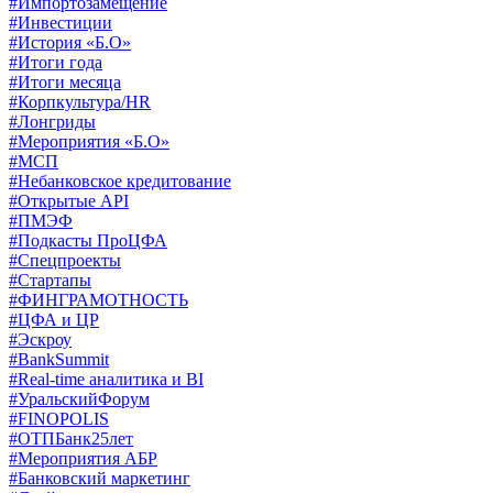
#Импортозамещение
#Инвестиции
#История «Б.О»
#Итоги года
#Итоги месяца
#Корпкультура/HR
#Лонгриды
#Мероприятия «Б.О»
#МСП
#Небанковское кредитование
#Открытые API
#ПМЭФ
#Подкасты ПроЦФА
#Спецпроекты
#Стартапы
#ФИНГРАМОТНОСТЬ
#ЦФА и ЦР
#Эскроу
#BankSummit
#Real-time аналитика и BI
#УральскийФорум
#FINOPOLIS
#ОТПБанк25лет
#Мероприятия АБР
#Банковский маркетинг