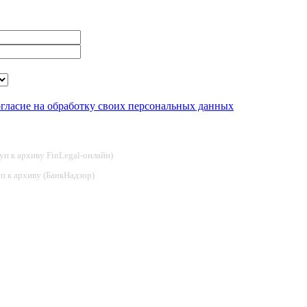
огласие на обработку своих персональных данных
туп к архиву FinLegal-онлайн)
туп к архиву (БанкНадзор)