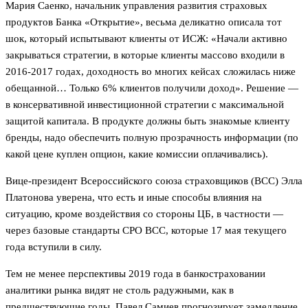
Мария Саенко, начальник управления развития страховых
продуктов Банка «Открытие», весьма деликатно описала тот
шок, который испытывают клиенты от ИСЖ: «Начали активно
закрываться стратегии, в которые клиенты массово входили в
2016-2017 годах, доходность во многих кейсах сложилась ниже
обещанной… Только 6% клиентов получили доход». Решение —
в консервативной инвестиционной стратегии с максимальной
защитой капитала. В продукте должны быть знакомые клиенту
бренды, надо обеспечить полную прозрачность информации (по
какой цене куплен опцион, какие комиссии оплачивались).
Вице-президент Всероссийского союза страховщиков (ВСС) Элла
Платонова уверена, что есть и иные способы влияния на
ситуацию, кроме воздействия со стороны ЦБ, в частности —
через базовые стандарты СРО ВСС, которые 17 мая текущего
года вступили в силу.
Тем не менее перспективы 2019 года в банкостраховании
аналитики рынка видят не столь радужными, как в
предшествующие годы. Павел Самиев прогнозирует замедление