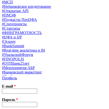
#МСП
#Небанковское кредитование
#Открытые API
#ПМЭФ
#Подкасты ПроЦФА
#Спецпроекты
#Стартапы
#ФИНГРАМОТНОСТЬ
#ЦФА и ЦР
#Эскроу
#BankSummit
#Real-time аналитика и BI
#УральскийФорум
#FINOPOLIS
#ОТПБанк25лет
#Мероприятия АБР
#Банковский маркетинг
#Драйверы страхования
Профиль
#Финконгресс ЦБ
#PB&WM
E-mail
*
#UX/CX
#Экосистемы
X
Пароль
*