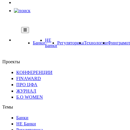
НЕ
Банки
Регуляторика
Технологии
Финграмот
Банки
Проекты
КОНФЕРЕНЦИИ
FINAWARD
ПРО ЦФА
ЖУРНАЛ
Б.О WOMEN
Темы
Банки
НЕ Банки
Регуляторика