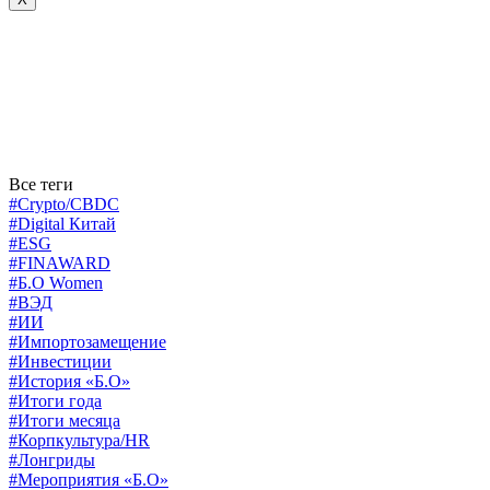
Все теги
#Crypto/CBDC
#Digital Китай
#ESG
#FINAWARD
#Б.О Women
#ВЭД
#ИИ
#Импортозамещение
#Инвестиции
#История «Б.О»
#Итоги года
#Итоги месяца
#Корпкультура/HR
#Лонгриды
#Мероприятия «Б.О»