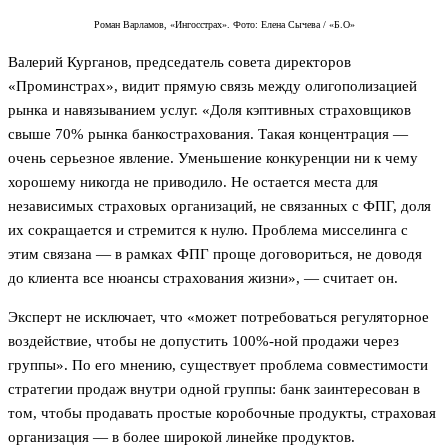
Роман Варламов, «Ингосстрах». Фото: Елена Сычева / «Б.О»
Валерий Курганов, председатель совета директоров
«Проминстрах», видит прямую связь между олигополизацией
рынка и навязыванием услуг. «Доля кэптивных страховщиков
свыше 70% рынка банкострахования. Такая концентрация —
очень серьезное явление. Уменьшение конкуренции ни к чему
хорошему никогда не приводило. Не остается места для
независимых страховых организаций, не связанных с ФПГ, доля
их сокращается и стремится к нулю. Проблема мисселинга с
этим связана — в рамках ФПГ проще договориться, не доводя
до клиента все нюансы страхования жизни», — считает он.
Эксперт не исключает, что «может потребоваться регуляторное
воздействие, чтобы не допустить 100%-ной продажи через
группы». По его мнению, существует проблема совместимости
стратегии продаж внутри одной группы: банк заинтересован в
том, чтобы продавать простые коробочные продукты, страховая
организация — в более широкой линейке продуктов.