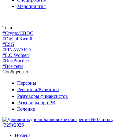
Мероприятия
Теги
#Crypto/CBDC
#Digital Китай
#ESG
#FINAWARD
#Б.О Women
#BestPractice
#Все теги
Сообщество
Персоны
Рейтинги/Рэнкинги
Разговоры финансистов
Разговоры про PR
Колонки
Номера