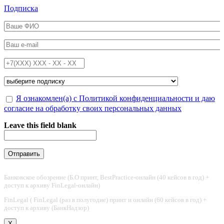
Перейти к основному содержанию
Подписка
ФИО
*
Email
*
Телефон
*
Подписка на
*
Обработка персональных данных
Я ознакомлен(а) с Политикой конфиденциальности и даю
*
согласие на обработку своих персональных данных
Leave this field blank
Банковское обозрение (Б.О принт, BestPractice-онлайн (40 кейсов в год) +
доступ к архиву FinLegal-онлайн)
FinLegal ( FinLegal (раз в полугодие) принт и онлайн (60 кейсов в год) +
доступ к архиву (БанкНадзор)
X