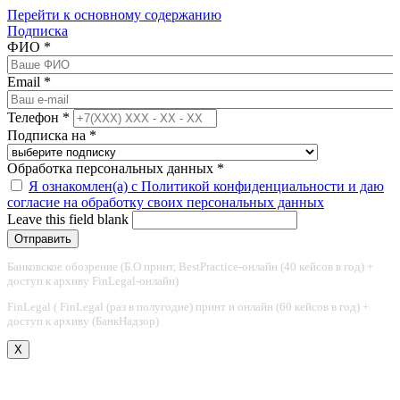
Перейти к основному содержанию
Подписка
ФИО
*
Email
*
Телефон
*
Подписка на
*
Обработка персональных данных
*
Я ознакомлен(а) с Политикой конфиденциальности и даю
согласие на обработку своих персональных данных
Leave this field blank
Банковское обозрение (Б.О принт, BestPractice-онлайн (40 кейсов в год) +
доступ к архиву FinLegal-онлайн)
FinLegal ( FinLegal (раз в полугодие) принт и онлайн (60 кейсов в год) +
доступ к архиву (БанкНадзор)
X