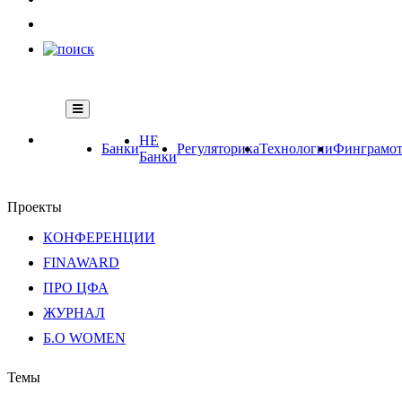
НЕ
Банки
Регуляторика
Технологии
Финграмот
Банки
Проекты
КОНФЕРЕНЦИИ
FINAWARD
ПРО ЦФА
ЖУРНАЛ
Б.О WOMEN
Темы