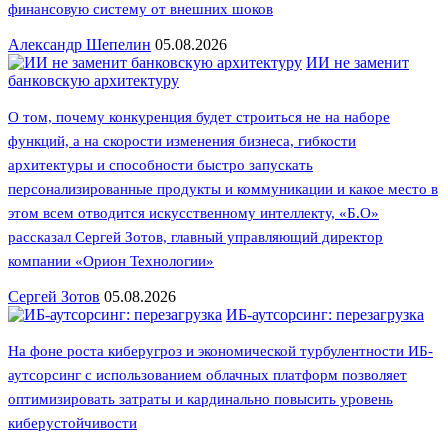
финансовую систему от внешних шоков
Александр Шепелин
05.08.2026
ИИ не заменит
банковскую архитектуру
О том, почему конкуренция будет строиться не на наборе
функций, а на скорости изменения бизнеса, гибкости
архитектуры и способности быстро запускать
персонализированные продукты и коммуникации и какое место в
этом всем отводится искусственному интеллекту, «Б.О»
рассказал Сергей Зотов, главный управляющий директор
компании «Орион Технологии»
Сергей Зотов
05.08.2026
ИБ-аутсорсинг: перезагрузка
На фоне роста киберугроз и экономической турбулентности ИБ-
аутсорсинг с использованием облачных платформ позволяет
оптимизировать затраты и кардинально повысить уровень
киберустойчивости