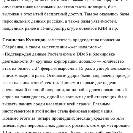
опускался ниже нескольких десятков тысяч долларов, был
выложен в открытый бесплатный доступ. Там же оказались базы
персональных данных россиян, а также базы уязвимостей,
найденных ранее в IT-инфраструктуре объектов КИИ и пр.
Станислав Кузнецов
, заместитель председателя правления
Сбербанка, в своем выступлении «жег напалмом»:
«Подтверждая данные Ростелекома о DDoS и блокировке
деятельности 87 крупных корпораций, добавлю — количество
атак на бизнес с 24 февраля выросло в 15 раз, а ущерб экономике
в целом вырос в разы. Основные удары были направлены прежде
всего на финансовый сектор. Причем в первые две недели
специальной военной операции, когда наблюдался повышенный
спрос на ликвидность, одной из главных целей атакующих было
вызвать панику среди населения всей страны. Главным
инструментом в этой войне стала фейковая информация.
Помимо этого за четыре прошедших месяца украдено 65 млн
экземпляров персональных данных россиян, скомпрометировано
13 млн пластиковых карт граждан. Разве это не кибервойна?».