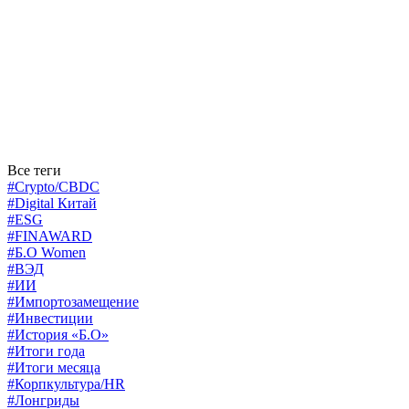
Все теги
#Crypto/CBDC
#Digital Китай
#ESG
#FINAWARD
#Б.О Women
#ВЭД
#ИИ
#Импортозамещение
#Инвестиции
#История «Б.О»
#Итоги года
#Итоги месяца
#Корпкультура/HR
#Лонгриды