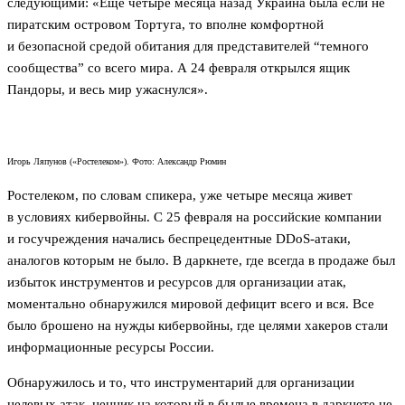
следующими: «Еще четыре месяца назад Украина была если не
пиратским островом Тортуга, то вполне комфортной
и безопасной средой обитания для представителей “темного
сообщества” со всего мира. А 24 февраля открылся ящик
Пандоры, и весь мир ужаснулся».
Игорь Ляпунов («Ростелеком»). Фото: Александр Рюмин
Ростелеком, по словам спикера, уже четыре месяца живет
в условиях кибервойны. С 25 февраля на российские компании
и госучреждения начались беспрецедентные DDoS-атаки,
аналогов которым не было. В даркнете, где всегда в продаже был
избыток инструментов и ресурсов для организации атак,
моментально обнаружился мировой дефицит всего и вся. Все
было брошено на нужды кибервойны, где целями хакеров стали
информационные ресурсы России.
Обнаружилось и то, что инструментарий для организации
целевых атак, ценник на который в былые времена в даркнете не