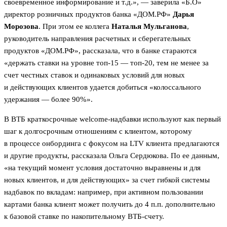
своевременное информирование и т.д.», — заверила «Б.О»
директор розничных продуктов банка «ДОМ.РФ»
Дарья
Морозова
. При этом ее коллега
Наталья Мульганова
,
руководитель направления расчетных и сберегательных
продуктов «ДОМ.РФ», рассказала, что в банке стараются
«держать ставки на уровне топ-15 — топ-20, тем не менее за
счет честных ставок и одинаковых условий для новых
и действующих клиентов удается добиться «колоссального
удержания — более 90%».
В ВТБ краткосрочные welcome-надбавки используют как первый
шаг к долгосрочным отношениям с клиентом, которому
в процессе онбординга с фокусом на LTV клиента предлагаются
и другие продукты, рассказала Ольга Сердюкова. По ее данным,
«на текущий момент условия достаточно выравнены и для
новых клиентов, и для действующих» за счет гибкой системы
надбавок по вкладам: например, при активном пользовании
картами банка клиент может получить до 4 п.п. дополнительно
к базовой ставке по накопительному ВТБ-счету.