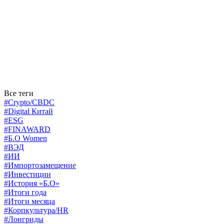
Все теги
#Crypto/CBDC
#Digital Китай
#ESG
#FINAWARD
#Б.О Women
#ВЭД
#ИИ
#Импортозамещение
#Инвестиции
#История «Б.О»
#Итоги года
#Итоги месяца
#Корпкультура/HR
#Лонгриды