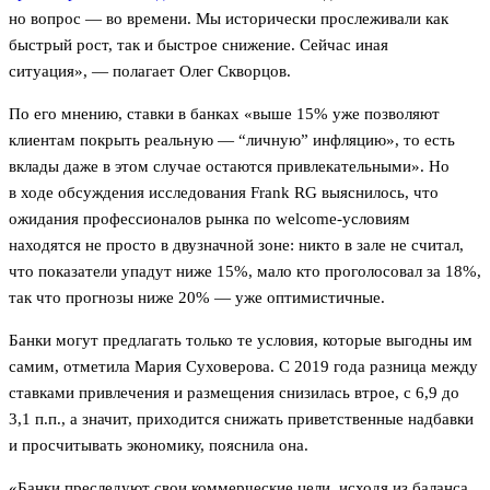
но вопрос — во времени. Мы исторически прослеживали как
быстрый рост, так и быстрое снижение. Сейчас иная
ситуация», — полагает Олег Скворцов.
По его мнению, ставки в банках «выше 15% уже позволяют
клиентам покрыть реальную — “личную” инфляцию», то есть
вклады даже в этом случае остаются привлекательными». Но
в ходе обсуждения исследования Frank RG выяснилось, что
ожидания профессионалов рынка по welcome-условиям
находятся не просто в двузначной зоне: никто в зале не считал,
что показатели упадут ниже 15%, мало кто проголосовал за 18%,
так что прогнозы ниже 20% — уже оптимистичные.
Банки могут предлагать только те условия, которые выгодны им
самим, отметила Мария Суховерова. С 2019 года разница между
ставками привлечения и размещения снизилась втрое, с 6,9 до
3,1 п.п., а значит, приходится снижать приветственные надбавки
и просчитывать экономику, пояснила она.
«Банки преследуют свои коммерческие цели, исходя из баланса