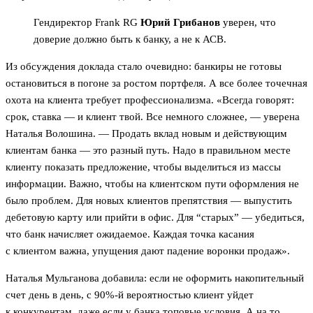
Гендиректор Frank RG
Юрий Грибанов
уверен, что
доверие должно быть к банку, а не к АСВ.
Из обсуждения доклада стало очевидно: банкиры не готовы
остановиться в погоне за ростом портфеля. А все более точечная
охота на клиента требует профессионализма. «Всегда говорят:
срок, ставка — и клиент твой. Все немного сложнее, — уверена
Наталья Волошина. — Продать вклад новым и действующим
клиентам банка — это разный путь. Надо в правильном месте
клиенту показать предложение, чтобы выделиться из массы
информации. Важно, чтобы на клиентском пути оформления не
было проблем. Для новых клиентов препятствия — выпустить
дебетовую карту или прийти в офис. Для “старых” — убедиться,
что банк начисляет ожидаемое. Каждая точка касания
с клиентом важна, упущения дают падение воронки продаж».
Наталья Мульганова добавила: если не оформить накопительный
счет день в день, с 90%-й вероятностью клиент уйдет
к конкурентам, даже если у банка топовые условия. А на то,