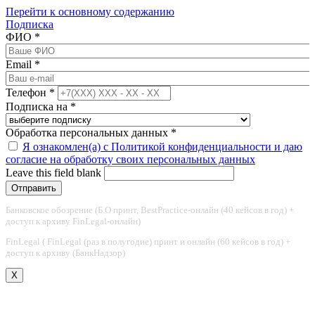
Перейти к основному содержанию
Подписка
ФИО
*
Email
*
Телефон
*
Подписка на
*
Обработка персональных данных
*
Я ознакомлен(а) с Политикой конфиденциальности и даю
согласие на обработку своих персональных данных
Leave this field blank
Банковское обозрение (Б.О принт, BestPractice-онлайн (40 кейсов в год) +
доступ к архиву FinLegal-онлайн)
FinLegal ( FinLegal (раз в полугодие) принт и онлайн (60 кейсов в год) +
доступ к архиву (БанкНадзор)
X