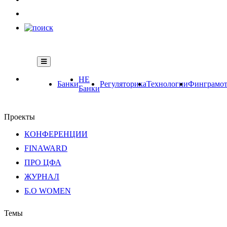
НЕ
Банки
Регуляторика
Технологии
Финграмот
Банки
Проекты
КОНФЕРЕНЦИИ
FINAWARD
ПРО ЦФА
ЖУРНАЛ
Б.О WOMEN
Темы