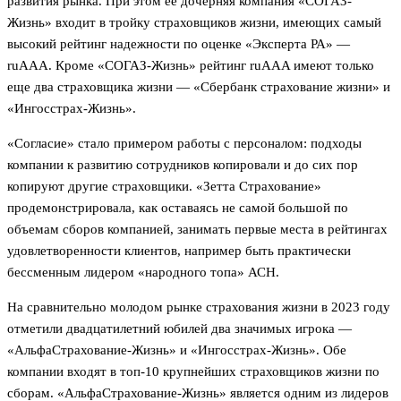
развития рынка. При этом ее дочерняя компания «СОГАЗ-
Жизнь» входит в тройку страховщиков жизни, имеющих самый
высокий рейтинг надежности по оценке «Эксперта РА» —
ruAAA. Кроме «СОГАЗ-Жизнь» рейтинг ruAAA имеют только
еще два страховщика жизни — «Сбербанк страхование жизни» и
«Ингосстрах-Жизнь».
«Согласие» стало примером работы с персоналом: подходы
компании к развитию сотрудников копировали и до сих пор
копируют другие страховщики. «Зетта Страхование»
продемонстрировала, как оставаясь не самой большой по
объемам сборов компанией, занимать первые места в рейтингах
удовлетворенности клиентов, например быть практически
бессменным лидером «народного топа» АСН.
На сравнительно молодом рынке страхования жизни в 2023 году
отметили двадцатилетний юбилей два значимых игрока —
«АльфаСтрахование-Жизнь» и «Ингосстрах-Жизнь». Обе
компании входят в топ-10 крупнейших страховщиков жизни по
сборам. «АльфаСтрахование-Жизнь» является одним из лидеров