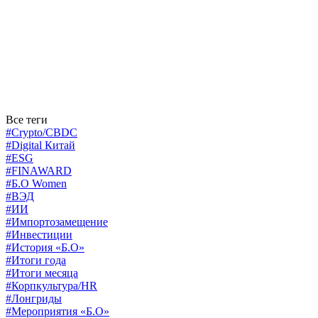
Все теги
#Crypto/CBDC
#Digital Китай
#ESG
#FINAWARD
#Б.О Women
#ВЭД
#ИИ
#Импортозамещение
#Инвестиции
#История «Б.О»
#Итоги года
#Итоги месяца
#Корпкультура/HR
#Лонгриды
#Мероприятия «Б.О»