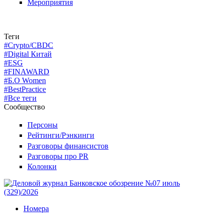
Мероприятия
Теги
#Crypto/CBDC
#Digital Китай
#ESG
#FINAWARD
#Б.О Women
#BestPractice
#Все теги
Сообщество
Персоны
Рейтинги/Рэнкинги
Разговоры финансистов
Разговоры про PR
Колонки
Номера