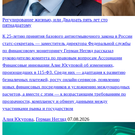
Регулирование жизнью, или Двадцать пять лет сто
пятнадцатому
К 25-летию принятия базового антиотмывочного закона в России
статс-секретарь — заместитель директора Федеральной службы
по финансовому мониторингу Герман Негляд рассказал
руководителю комитета по правовым вопросам Ассоциации
Финансовые инновации Алие Юсуповой об изменениях,
произошедших в 115-ФЗ. Среди них — адаптация к развитию
безналичных платежей, росту онлайн-сервисов, появлению
новых финансовых посредников и усложнению международных
расчетов, а вместе с этим — к возрастающим требованиям по
прозрачности, комплаенсу и обмену данными между
участниками рынка и государством
Алия Юсупова
,
Герман Негляд
07.08.2026