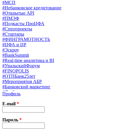
#МСП
#Небанковское кредитование
#Открытые API
#ПМЭФ
#Подкасты ПроЦФА
#Спецпроекты
#Стартапы
#ФИНГРАМОТНОСТЬ
#ЦФА и ЦР
#Эскроу
#BankSummit
#Real-time аналитика и BI
#УральскийФорум
#FINOPOLIS
#ОТПБанк25лет
#Мероприятия АБР
#Банковский маркетинг
#Драйверы страхования
Профиль
#Финконгресс ЦБ
#PB&WM
E-mail
*
#UX/CX
#Экосистемы
X
Пароль
*