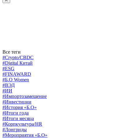
Все теги
#Crypto/CBDC
#Digital Китай
#ESG
#FINAWARD
#Б.О Women
#ВЭД
#ИИ
#Импортозамещение
#Инвестиции
#История «Б.О»
#Итоги года
#Итоги месяца
#Корпкультура/HR
#Лонгриды
#Мероприятия «Б.О»