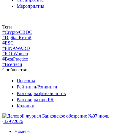
Мероприятия
Теги
#Crypto/CBDC
#Digital Китай
#ESG
#FINAWARD
#Б.О Women
#BestPractice
#Все теги
Сообщество
Персоны
Рейтинги/Рэнкинги
Разговоры финансистов
Разговоры про PR
Колонки
Номера