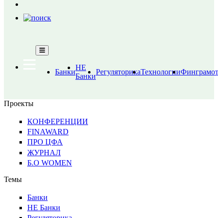
НЕ
Банки
Регуляторика
Технологии
Финграмот
Банки
Проекты
КОНФЕРЕНЦИИ
FINAWARD
ПРО ЦФА
ЖУРНАЛ
Б.О WOMEN
Темы
Банки
НЕ Банки
Регуляторика