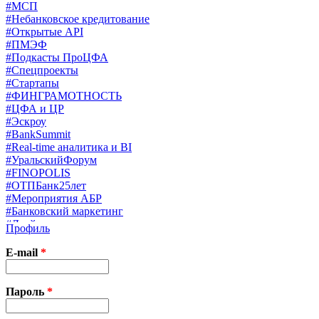
#МСП
#Небанковское кредитование
#Открытые API
#ПМЭФ
#Подкасты ПроЦФА
#Спецпроекты
#Стартапы
#ФИНГРАМОТНОСТЬ
#ЦФА и ЦР
#Эскроу
#BankSummit
#Real-time аналитика и BI
#УральскийФорум
#FINOPOLIS
#ОТПБанк25лет
#Мероприятия АБР
#Банковский маркетинг
#Драйверы страхования
Профиль
#Финконгресс ЦБ
#PB&WM
E-mail
*
#UX/CX
#Экосистемы
X
Пароль
*