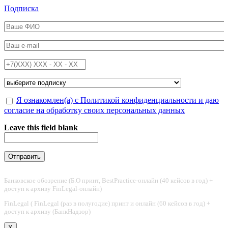
Перейти к основному содержанию
Подписка
ФИО
*
Email
*
Телефон
*
Подписка на
*
Обработка персональных данных
Я ознакомлен(а) с Политикой конфиденциальности и даю
*
согласие на обработку своих персональных данных
Leave this field blank
Банковское обозрение (Б.О принт, BestPractice-онлайн (40 кейсов в год) +
доступ к архиву FinLegal-онлайн)
FinLegal ( FinLegal (раз в полугодие) принт и онлайн (60 кейсов в год) +
доступ к архиву (БанкНадзор)
X