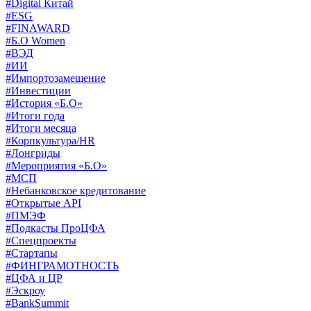
#Digital Китай
#ESG
#FINAWARD
#Б.О Women
#ВЭД
#ИИ
#Импортозамещение
#Инвестиции
#История «Б.О»
#Итоги года
#Итоги месяца
#Корпкультура/HR
#Лонгриды
#Мероприятия «Б.О»
#МСП
#Небанковское кредитование
#Открытые API
#ПМЭФ
#Подкасты ПроЦФА
#Спецпроекты
#Стартапы
#ФИНГРАМОТНОСТЬ
#ЦФА и ЦР
#Эскроу
#BankSummit