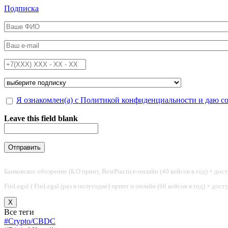
Перейти к основному содержанию
Подписка
ФИО
*
Email
*
Телефон
*
Подписка на
*
Обработка персональных данных
Я ознакомлен(а) с Политикой конфиденциальности и даю с
*
Leave this field blank
Банковское обозрение (Б.О принт, BestPractice-онлайн (40 кейсов в год) + дос
FinLegal ( FinLegal (раз в полугодие) принт и онлайн (60 кейсов в год) + дос
X
Все теги
#Crypto/CBDC