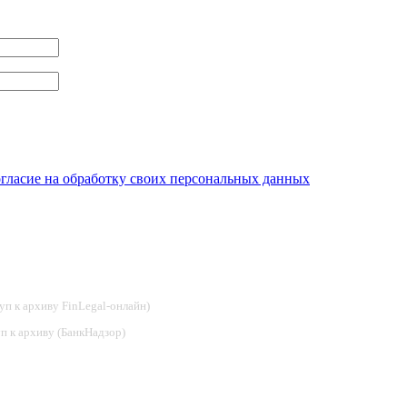
огласие на обработку своих персональных данных
туп к архиву FinLegal-онлайн)
туп к архиву (БанкНадзор)