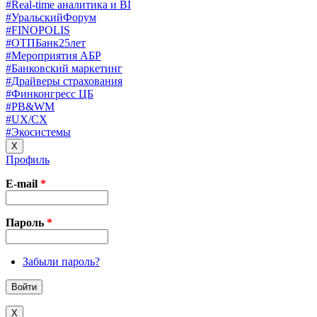
#Real-time аналитика и BI
#УральскийФорум
#FINOPOLIS
#ОТПБанк25лет
#Мероприятия АБР
#Банковский маркетинг
#Драйверы страхования
#Финконгресс ЦБ
#PB&WM
#UX/CX
#Экосистемы
X
Профиль
E-mail
*
Пароль
*
Забыли пароль?
X