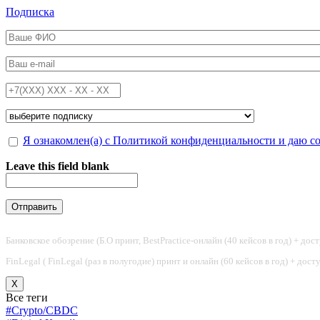
Перейти к основному содержанию
Подписка
ФИО
*
Email
*
Телефон
*
Подписка на
*
Обработка персональных данных
Я ознакомлен(а) с Политикой конфиденциальности и даю с
*
Leave this field blank
Банковское обозрение (Б.О принт, BestPractice-онлайн (40 кейсов в год) + дос
FinLegal ( FinLegal (раз в полугодие) принт и онлайн (60 кейсов в год) + дос
X
Все теги
#Crypto/CBDC