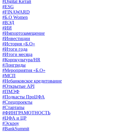
#Digital Китай
#ESG
#FINAWARD
#Б.О Women
#ВЭД
#ИИ
#Импортозамещение
#Инвестиции
#История «Б.О»
#Итоги года
#Итоги месяца
#Корпкультура/HR
#Лонгриды
#Мероприятия «Б.О»
#МСП
#Небанковское кредитование
#Открытые API
#ПМЭФ
#Подкасты ПроЦФА
#Спецпроекты
#Стартапы
#ФИНГРАМОТНОСТЬ
#ЦФА и ЦР
#Эскроу
#BankSummit