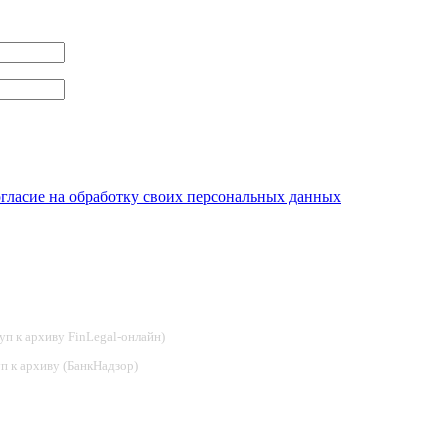
огласие на обработку своих персональных данных
туп к архиву FinLegal-онлайн)
туп к архиву (БанкНадзор)