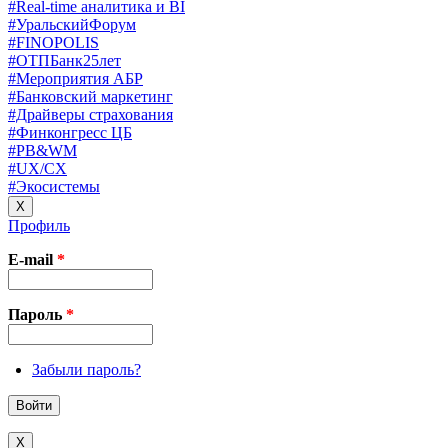
#Real-time аналитика и BI
#УральскийФорум
#FINOPOLIS
#ОТПБанк25лет
#Мероприятия АБР
#Банковский маркетинг
#Драйверы страхования
#Финконгресс ЦБ
#PB&WM
#UX/CX
#Экосистемы
X
Профиль
E-mail
*
Пароль
*
Забыли пароль?
X