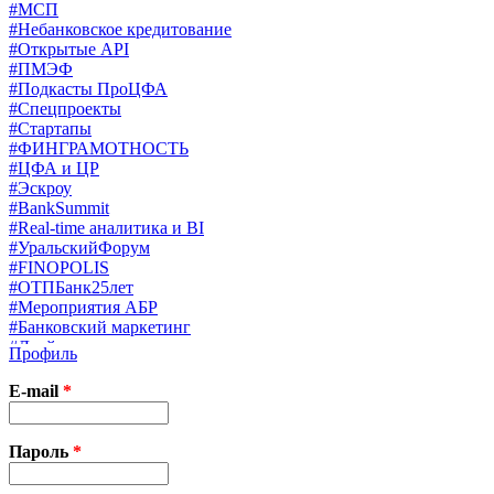
#МСП
#Небанковское кредитование
#Открытые API
#ПМЭФ
#Подкасты ПроЦФА
#Спецпроекты
#Стартапы
#ФИНГРАМОТНОСТЬ
#ЦФА и ЦР
#Эскроу
#BankSummit
#Real-time аналитика и BI
#УральскийФорум
#FINOPOLIS
#ОТПБанк25лет
#Мероприятия АБР
#Банковский маркетинг
#Драйверы страхования
Профиль
#Финконгресс ЦБ
#PB&WM
E-mail
*
#UX/CX
#Экосистемы
X
Пароль
*