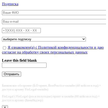
Перейти к основному содержанию
Подписка
ФИО
*
Email
*
Телефон
*
Подписка на
*
Обработка персональных данных
Я ознакомлен(а) с Политикой конфиденциальности и даю
*
согласие на обработку своих персональных данных
Leave this field blank
Банковское обозрение (Б.О принт, BestPractice-онлайн (40 кейсов в год) +
доступ к архиву FinLegal-онлайн)
FinLegal ( FinLegal (раз в полугодие) принт и онлайн (60 кейсов в год) +
доступ к архиву (БанкНадзор)
X