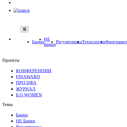
НЕ
Банки
Регуляторика
Технологии
Финграмот
Банки
Проекты
КОНФЕРЕНЦИИ
FINAWARD
ПРО ЦФА
ЖУРНАЛ
Б.О WOMEN
Темы
Банки
НЕ Банки
Регуляторика