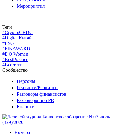
Мероприятия
Теги
#Crypto/CBDC
#Digital Китай
#ESG
#FINAWARD
#Б.О Women
#BestPractice
#Все теги
Сообщество
Персоны
Рейтинги/Рэнкинги
Разговоры финансистов
Разговоры про PR
Колонки
Номера