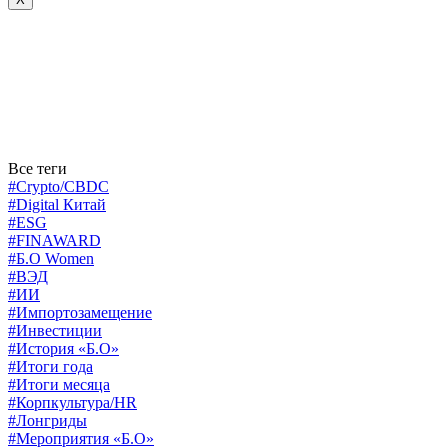
Все теги
#Crypto/CBDC
#Digital Китай
#ESG
#FINAWARD
#Б.О Women
#ВЭД
#ИИ
#Импортозамещение
#Инвестиции
#История «Б.О»
#Итоги года
#Итоги месяца
#Корпкультура/HR
#Лонгриды
#Мероприятия «Б.О»