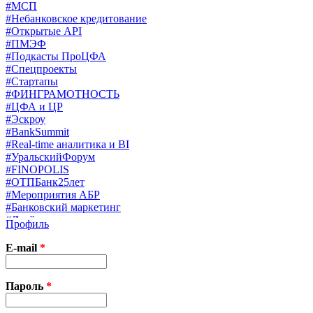
#МСП
#Небанковское кредитование
#Открытые API
#ПМЭФ
#Подкасты ПроЦФА
#Спецпроекты
#Стартапы
#ФИНГРАМОТНОСТЬ
#ЦФА и ЦР
#Эскроу
#BankSummit
#Real-time аналитика и BI
#УральскийФорум
#FINOPOLIS
#ОТПБанк25лет
#Мероприятия АБР
#Банковский маркетинг
#Драйверы страхования
Профиль
#Финконгресс ЦБ
#PB&WM
E-mail
*
#UX/CX
#Экосистемы
X
Пароль
*