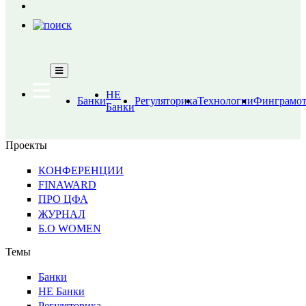
НЕ
Банки
Регуляторика
Технологии
Финграмот
Банки
Проекты
КОНФЕРЕНЦИИ
FINAWARD
ПРО ЦФА
ЖУРНАЛ
Б.О WOMEN
Темы
Банки
НЕ Банки
Регуляторика