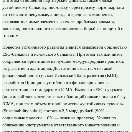
И в этом отношении партнерские финансы также близки
устойчивому банкингу, поскольку через призму норм шариата
«отсеивают» ненужные, а иногда и вредные компоненты,
оставляя значимые элементы в тех же проблемах климата,
экологии, постковидного восстановления, борьбы с нищетой и
голодом.
Повестка устойчивого развития видится смысловой общностью
ESG-банкинга и исламского банкинга. При этом так или иначе
сохраняется ориентация на лучшие международные практики,
их развитие и адаптацию. Достаточно сказать, что такой
финансовый институт, как Исламский банк развития (IsDB),
разработал Принципы устойчивого финансирования в
соответствии со стандартами ICMA. Выпуски «ESG-сукуков»
(исламский эквивалент зеленых облигаций) также попали в базу
ICMA, при этом объем второй эмиссии «устойчивых сукуков»
(Sustainability sukuk) составил 2,5 млрд рублей (90% —
социальные проекты, 10% — зеленые проекты). Усилия по
сближению инструментов ответственного инвестирования и
исламского финансирования также осуществляются на площадке