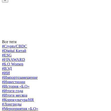
Все теги
#Crypto/CBDC
#Digital Китай
#ESG
#FINAWARD
#Б.О Women
#ВЭД
#ИИ
#Импортозамещение
#Инвестиции
#История «Б.О»
#Итоги года
#Итоги месяца
#Корпкультура/HR
#Лонгриды
#Мероприятия «Б.О»