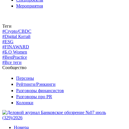
Мероприятия
Теги
#Crypto/CBDC
#Digital Китай
#ESG
#FINAWARD
#Б.О Women
#BestPractice
#Все теги
Сообщество
Персоны
Рейтинги/Рэнкинги
Разговоры финансистов
Разговоры про PR
Колонки
Номера