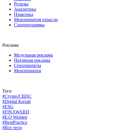
Релизы
Аналитика
Практика
Мероприятия отрасли
Соцпрограммы
Реклама
Модульная реклама
Нативная реклама
Спецпроекты
Мероприятия
Теги
#Crypto/CBDC
#Digital Китай
#ESG
#FINAWARD
#Б.О Women
#BestPractice
#Все теги