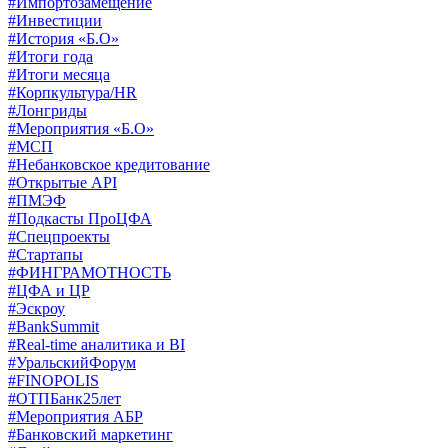
#Импортозамещение
#Инвестиции
#История «Б.О»
#Итоги года
#Итоги месяца
#Корпкультура/HR
#Лонгриды
#Мероприятия «Б.О»
#МСП
#Небанковское кредитование
#Открытые API
#ПМЭФ
#Подкасты ПроЦФА
#Спецпроекты
#Стартапы
#ФИНГРАМОТНОСТЬ
#ЦФА и ЦР
#Эскроу
#BankSummit
#Real-time аналитика и BI
#УральскийФорум
#FINOPOLIS
#ОТПБанк25лет
#Мероприятия АБР
#Банковский маркетинг