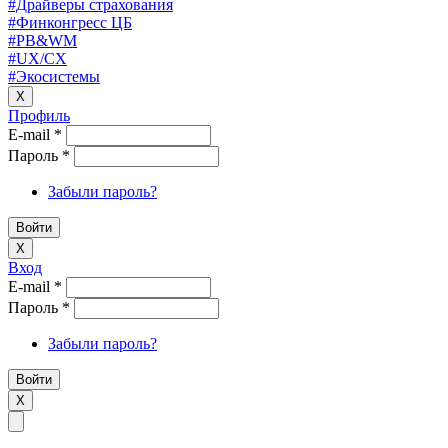
#Драйверы страхования
#Финконгресс ЦБ
#PB&WM
#UX/CX
#Экосистемы
X
Профиль
E-mail
*
Пароль
*
Забыли пароль?
X
Вход
E-mail
*
Пароль
*
Забыли пароль?
X