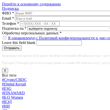
Перейти к основному содержанию
Подписка
ФИО
*
Email
*
Телефон
*
Подписка на
*
Обработка персональных данных
*
Я ознакомлен(а) с Политикой конфиденциальности и даю с
Leave this field blank
Банковское обозрение (Б.О принт, BestPractice-онлайн (40 кейсов в год) + дос
FinLegal ( FinLegal (раз в полугодие) принт и онлайн (60 кейсов в год) + дос
X
Все теги
#Crypto/CBDC
#Digital Китай
#ESG
#FINAWARD
#Б.О Women
#ВЭД
#ИИ