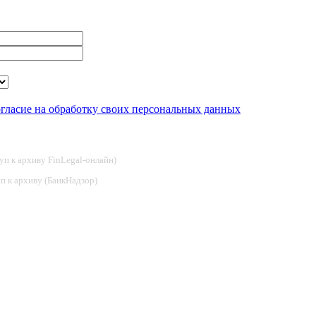
огласие на обработку своих персональных данных
туп к архиву FinLegal-онлайн)
туп к архиву (БанкНадзор)