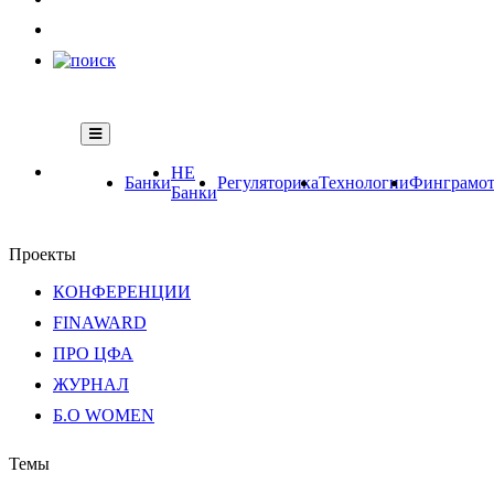
НЕ
Банки
Регуляторика
Технологии
Финграмот
Банки
Проекты
КОНФЕРЕНЦИИ
FINAWARD
ПРО ЦФА
ЖУРНАЛ
Б.О WOMEN
Темы