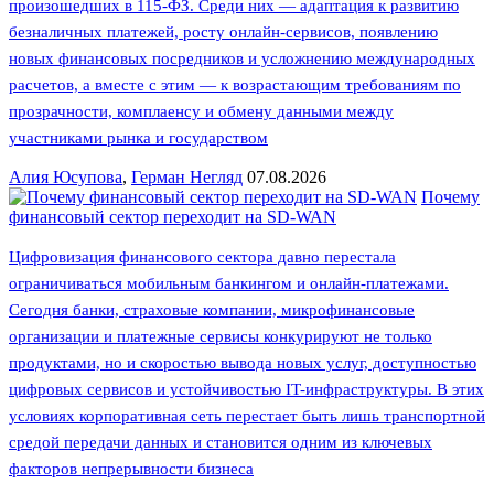
произошедших в 115-ФЗ. Среди них — адаптация к развитию
безналичных платежей, росту онлайн-сервисов, появлению
новых финансовых посредников и усложнению международных
расчетов, а вместе с этим — к возрастающим требованиям по
прозрачности, комплаенсу и обмену данными между
участниками рынка и государством
Алия Юсупова
,
Герман Негляд
07.08.2026
Почему
финансовый сектор переходит на SD-WAN
Цифровизация финансового сектора давно перестала
ограничиваться мобильным банкингом и онлайн-платежами.
Сегодня банки, страховые компании, микрофинансовые
организации и платежные сервисы конкурируют не только
продуктами, но и скоростью вывода новых услуг, доступностью
цифровых сервисов и устойчивостью IT-инфраструктуры. В этих
условиях корпоративная сеть перестает быть лишь транспортной
средой передачи данных и становится одним из ключевых
факторов непрерывности бизнеса