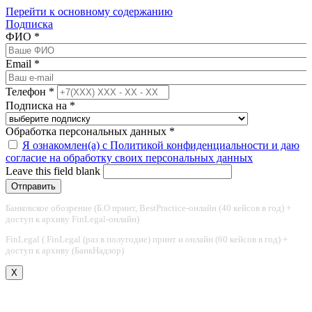
Перейти к основному содержанию
Подписка
ФИО
*
Email
*
Телефон
*
Подписка на
*
Обработка персональных данных
*
Я ознакомлен(а) с Политикой конфиденциальности и даю
согласие на обработку своих персональных данных
Leave this field blank
Банковское обозрение (Б.О принт, BestPractice-онлайн (40 кейсов в год) +
доступ к архиву FinLegal-онлайн)
FinLegal ( FinLegal (раз в полугодие) принт и онлайн (60 кейсов в год) +
доступ к архиву (БанкНадзор)
X