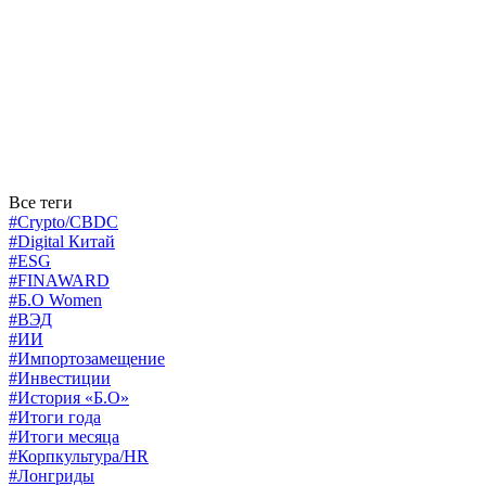
Все теги
#Crypto/CBDC
#Digital Китай
#ESG
#FINAWARD
#Б.О Women
#ВЭД
#ИИ
#Импортозамещение
#Инвестиции
#История «Б.О»
#Итоги года
#Итоги месяца
#Корпкультура/HR
#Лонгриды