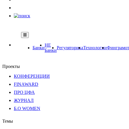
НЕ
Банки
Регуляторика
Технологии
Финграмот
Банки
Проекты
КОНФЕРЕНЦИИ
FINAWARD
ПРО ЦФА
ЖУРНАЛ
Б.О WOMEN
Темы