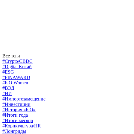
Все теги
#Crypto/CBDC
#Digital Китай
#ESG
#FINAWARD
#Б.О Women
#ВЭД
#ИИ
#Импортозамещение
#Инвестиции
#История «Б.О»
#Итоги года
#Итоги месяца
#Корпкультура/HR
#Лонгриды