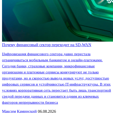
Почему финансовый сектор переходит на SD-WAN
Цифровизация финансового сектора давно перестала
ограничиваться мобильным банкингом и онлайн-платежами.
Сегодня банки, страховые компании, микрофинансовые
организации и платежные сервисы конкурируют не только
продуктами, но и скоростью вывода новых услуг, доступностью
цифровых сервисов и устойчивостью IT-инфраструктуры. В этих
условиях корпоративная сеть перестает быть лишь транспортной
средой передачи данных и становится одним из ключевых
факторов непрерывности бизнеса
Максим Каминский
06.08.2026