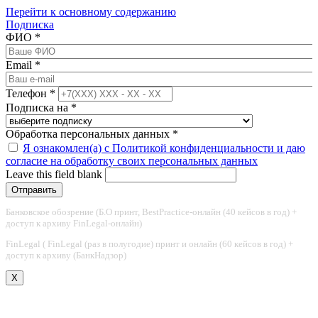
Перейти к основному содержанию
Подписка
ФИО
*
Email
*
Телефон
*
Подписка на
*
Обработка персональных данных
*
Я ознакомлен(а) с Политикой конфиденциальности и даю
согласие на обработку своих персональных данных
Leave this field blank
Банковское обозрение (Б.О принт, BestPractice-онлайн (40 кейсов в год) +
доступ к архиву FinLegal-онлайн)
FinLegal ( FinLegal (раз в полугодие) принт и онлайн (60 кейсов в год) +
доступ к архиву (БанкНадзор)
X