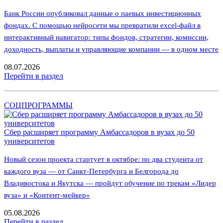
Банк России опубликовал данные о паевых инвестиционных
фондах. С помощью нейросети мы превратили excel-файл в
интерактивный навигатор: типы фондов, стратегии, комиссии,
доходность, выплаты и управляющие компании — в одном месте
08.07.2026
Перейти в раздел
СОЦПРОГРАММЫ
Сбер расширяет программу Амбассадоров в вузах до 50
университетов
Новый сезон проекта стартует в октябре: по два студента от
каждого вуза — от Санкт-Петербурга и Белгорода до
Владивостока и Якутска — пройдут обучение по трекам «Лидер
вуза» и «Контент-мейкер»
05.08.2026
Перейти в раздел