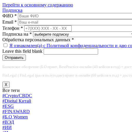
Перейти к основному содержанию
Подписка
ФИО
*
Email
*
Телефон
*
Подписка на
*
Обработка персональных данных
*
Я ознакомлен(а) с Политикой конфиденциальности и даю с
Leave this field blank
Банковское обозрение (Б.О принт, BestPractice-онлайн (40 кейсов в год) + дос
FinLegal ( FinLegal (раз в полугодие) принт и онлайн (60 кейсов в год) + дос
X
Все теги
#Crypto/CBDC
#Digital Китай
#ESG
#FINAWARD
#Б.О Women
#ВЭД
#ИИ