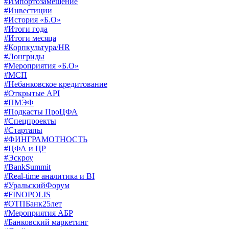
#Импортозамещение
#Инвестиции
#История «Б.О»
#Итоги года
#Итоги месяца
#Корпкультура/HR
#Лонгриды
#Мероприятия «Б.О»
#МСП
#Небанковское кредитование
#Открытые API
#ПМЭФ
#Подкасты ПроЦФА
#Спецпроекты
#Стартапы
#ФИНГРАМОТНОСТЬ
#ЦФА и ЦР
#Эскроу
#BankSummit
#Real-time аналитика и BI
#УральскийФорум
#FINOPOLIS
#ОТПБанк25лет
#Мероприятия АБР
#Банковский маркетинг