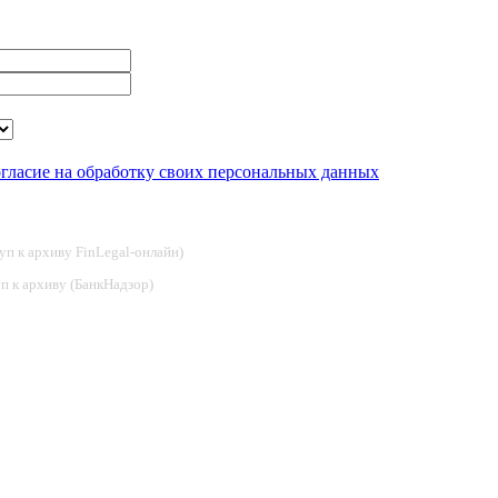
огласие на обработку своих персональных данных
туп к архиву FinLegal-онлайн)
туп к архиву (БанкНадзор)