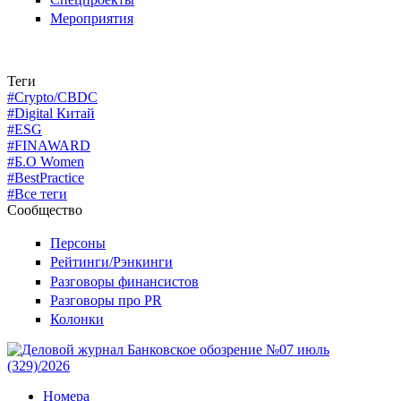
Мероприятия
Теги
#Crypto/CBDC
#Digital Китай
#ESG
#FINAWARD
#Б.О Women
#BestPractice
#Все теги
Сообщество
Персоны
Рейтинги/Рэнкинги
Разговоры финансистов
Разговоры про PR
Колонки
Номера