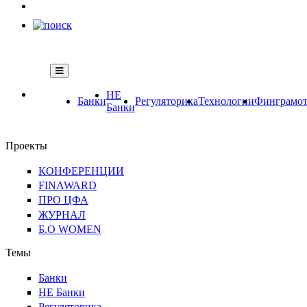
НЕ
Банки
Регуляторика
Технологии
Финграмот
Банки
Проекты
КОНФЕРЕНЦИИ
FINAWARD
ПРО ЦФА
ЖУРНАЛ
Б.О WOMEN
Темы
Банки
НЕ Банки
Регуляторика