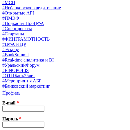
#МСП
#Небанковское кредитование
#Открытые API
#ПМЭФ
#Подкасты ПроЦФА
#Спецпроекты
#Стартапы
#ФИНГРАМОТНОСТЬ
#ЦФА и ЦР
#Эскроу
#BankSummit
#Real-time аналитика и BI
#УральскийФорум
#FINOPOLIS
#ОТПБанк25лет
#Мероприятия АБР
#Банковский маркетинг
#Драйверы страхования
Профиль
#Финконгресс ЦБ
#PB&WM
E-mail
*
#UX/CX
#Экосистемы
X
Пароль
*