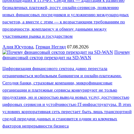
произошедших в 115-ФЗ. Среди них — адаптация к развитию
безналичных платежей, росту онлайн-сервисов, появлению
новых финансовых посредников и усложнению международных
расчетов, а вместе с этим — к возрастающим требованиям по
прозрачности, комплаенсу и обмену данными между
участниками рынка и государством
Алия Юсупова
,
Герман Негляд
07.08.2026
Почему
финансовый сектор переходит на SD-WAN
Цифровизация финансового сектора давно перестала
ограничиваться мобильным банкингом и онлайн-платежами.
Сегодня банки, страховые компании, микрофинансовые
организации и платежные сервисы конкурируют не только
продуктами, но и скоростью вывода новых услуг, доступностью
цифровых сервисов и устойчивостью IT-инфраструктуры. В этих
условиях корпоративная сеть перестает быть лишь транспортной
средой передачи данных и становится одним из ключевых
факторов непрерывности бизнеса