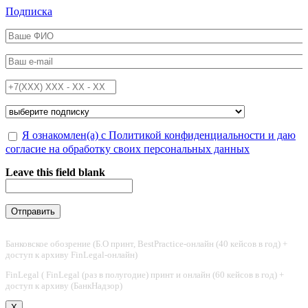
Перейти к основному содержанию
Подписка
ФИО
*
Email
*
Телефон
*
Подписка на
*
Обработка персональных данных
Я ознакомлен(а) с Политикой конфиденциальности и даю
*
согласие на обработку своих персональных данных
Leave this field blank
Банковское обозрение (Б.О принт, BestPractice-онлайн (40 кейсов в год) +
доступ к архиву FinLegal-онлайн)
FinLegal ( FinLegal (раз в полугодие) принт и онлайн (60 кейсов в год) +
доступ к архиву (БанкНадзор)
X