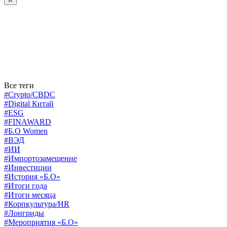
Все теги
#Crypto/CBDC
#Digital Китай
#ESG
#FINAWARD
#Б.О Women
#ВЭД
#ИИ
#Импортозамещение
#Инвестиции
#История «Б.О»
#Итоги года
#Итоги месяца
#Корпкультура/HR
#Лонгриды
#Мероприятия «Б.О»