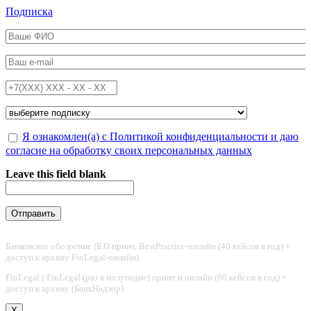
Перейти к основному содержанию
Подписка
ФИО
*
Email
*
Телефон
*
Подписка на
*
Обработка персональных данных
Я ознакомлен(а) с Политикой конфиденциальности и даю
*
согласие на обработку своих персональных данных
Leave this field blank
Банковское обозрение (Б.О принт, BestPractice-онлайн (40 кейсов в год) +
доступ к архиву FinLegal-онлайн)
FinLegal ( FinLegal (раз в полугодие) принт и онлайн (60 кейсов в год) +
доступ к архиву (БанкНадзор)
X