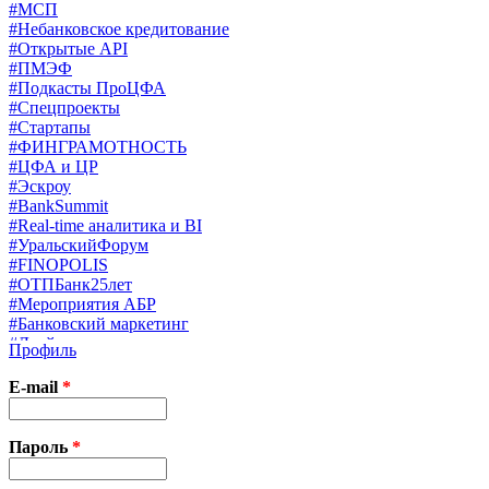
#МСП
#Небанковское кредитование
#Открытые API
#ПМЭФ
#Подкасты ПроЦФА
#Спецпроекты
#Стартапы
#ФИНГРАМОТНОСТЬ
#ЦФА и ЦР
#Эскроу
#BankSummit
#Real-time аналитика и BI
#УральскийФорум
#FINOPOLIS
#ОТПБанк25лет
#Мероприятия АБР
#Банковский маркетинг
#Драйверы страхования
Профиль
#Финконгресс ЦБ
#PB&WM
E-mail
*
#UX/CX
#Экосистемы
X
Пароль
*