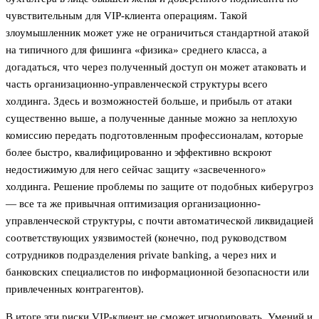
чувствительным для VIP-клиента операциям. Такой
злоумышленник может уже не ограничиться стандартной атакой
на типичного для фишинга «физика» среднего класса, а
догадаться, что через полученный доступ он может атаковать и
часть организационно-управленческой структуры всего
холдинга. Здесь и возможностей больше, и прибыль от атаки
существенно выше, а полученные данные можно за неплохую
комиссию передать подготовленным профессионалам, которые
более быстро, квалифицированно и эффективно вскроют
недостижимую для него сейчас защиту «засвеченного»
холдинга. Решение проблемы по защите от подобных киберугроз
— все та же привычная оптимизация организационно-
управленческой структуры, с почти автоматической ликвидацией
соответствующих уязвимостей (конечно, под руководством
сотрудников подразделения private banking, а через них и
банковских специалистов по информационной безопасности или
привлеченных контрагентов).
В итоге эти риски VIP-клиент не сможет игнорировать. Умений и