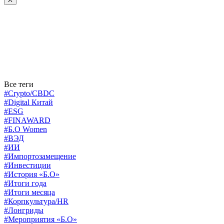
Все теги
#Crypto/CBDC
#Digital Китай
#ESG
#FINAWARD
#Б.О Women
#ВЭД
#ИИ
#Импортозамещение
#Инвестиции
#История «Б.О»
#Итоги года
#Итоги месяца
#Корпкультура/HR
#Лонгриды
#Мероприятия «Б.О»