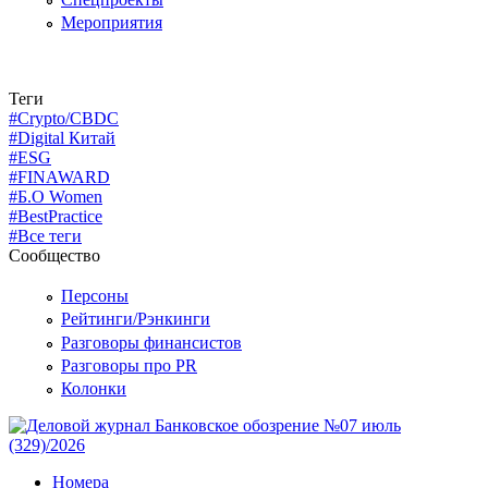
Мероприятия
Теги
#Crypto/CBDC
#Digital Китай
#ESG
#FINAWARD
#Б.О Women
#BestPractice
#Все теги
Сообщество
Персоны
Рейтинги/Рэнкинги
Разговоры финансистов
Разговоры про PR
Колонки
Номера