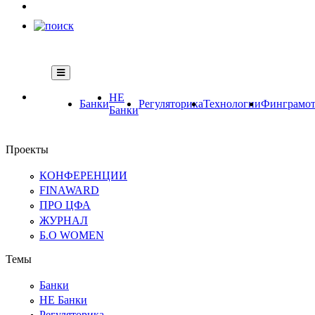
НЕ
Банки
Регуляторика
Технологии
Финграмот
Банки
Проекты
КОНФЕРЕНЦИИ
FINAWARD
ПРО ЦФА
ЖУРНАЛ
Б.О WOMEN
Темы
Банки
НЕ Банки
Регуляторика