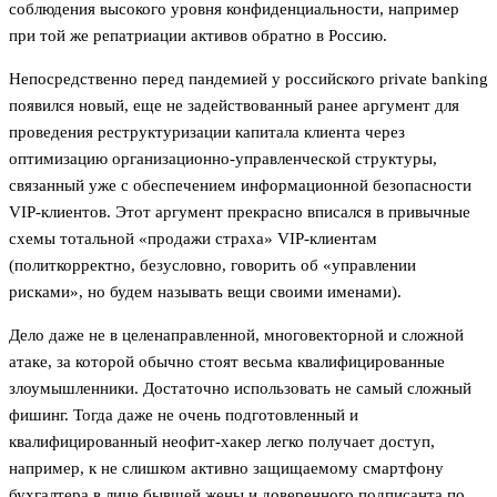
соблюдения высокого уровня конфиденциальности, например
при той же репатриации активов обратно в Россию.
Непосредственно перед пандемией у российского private banking
появился новый, еще не задействованный ранее аргумент для
проведения реструктуризации капитала клиента через
оптимизацию организационно-управленческой структуры,
связанный уже с обеспечением информационной безопасности
VIP-клиентов. Этот аргумент прекрасно вписался в привычные
схемы тотальной «продажи страха» VIP-клиентам
(политкорректно, безусловно, говорить об «управлении
рисками», но будем называть вещи своими именами).
Дело даже не в целенаправленной, многовекторной и сложной
атаке, за которой обычно стоят весьма квалифицированные
злоумышленники. Достаточно использовать не самый сложный
фишинг. Тогда даже не очень подготовленный и
квалифицированный неофит-хакер легко получает доступ,
например, к не слишком активно защищаемому смартфону
бухгалтера в лице бывшей жены и доверенного подписанта по