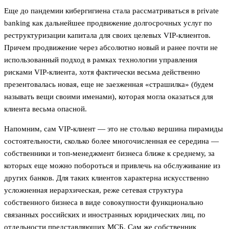
Еще до пандемии кибергигиена стала рассматриваться в private
banking как дальнейшее продвижение долгосрочных услуг по
реструктуризации капитала для своих целевых VIP-клиентов.
Причем продвижение через абсолютно новый и ранее почти не
использованный подход в рамках технологии управления
рисками VIP-клиента, хотя фактически весьма действенно
презентовалась новая, еще не заезженная «страшилка» (будем
называть вещи своими именами), которая могла оказаться для
клиента весьма опасной.
Напомним, сам VIP-клиент — это не столько вершина пирамиды
состоятельности, сколько более многочисленная ее середина —
собственники и топ-менеджмент бизнеса ближе к среднему, за
которых еще можно побороться и привлечь на обслуживание из
других банков. Для таких клиентов характерна искусственно
усложненная иерархическая, реже сетевая структура
собственного бизнеса в виде совокупности функционально
связанных российских и иностранных юридических лиц, по
отдельности представляющих МСБ. Сам же собственник